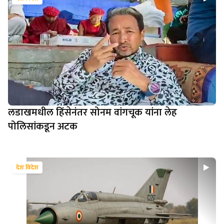
लडाखमधील हिंसेनंतर सोनम वांगचूक यांना लेह
पोलिसांकडून अटक
देश विदेश