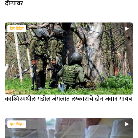
दौऱ्यावर
देश विदेश
काश्मिरमधील गडोल जंगलात लष्काराचे दोन जवान गायब
देश विदेश