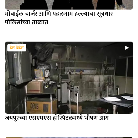
मोबाईल चार्जर आणि पहलगाम हल्ल्याचा सूत्रधार
पोलिसांच्या ताब्यात
देश विदेश
जयपूरच्या एसएमएस हॉस्पिटलमध्ये भीषण आग