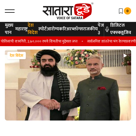
0
मुख्य
देश
पेज
डिजिटल
महाराष्ट्र
स्पोर्ट
आरोग्य
करिअर
ब्लॉग्स
राजकीय
पान
विदेश
३
एक्स्क्लूजिव
ी कामगिरी, ३,७०,००० रुपये किंमतीचा मुद्देमाल जप्त
सार्वजनिक शांततेचा भंग केल्याप्रकरणी मंगळवा
देश विदेश
देश विदेश