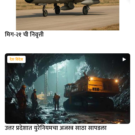
मिग-२१ ची निवृत्ती
देश विदेश
उत्तर प्रदेशात युरेनियमचा अजस्त्र साठा सापडला