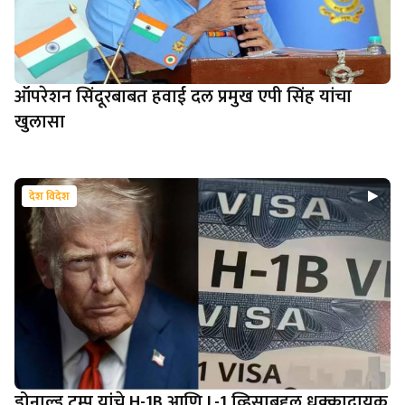
ऑपरेशन सिंदूरबाबत हवाई दल प्रमुख एपी सिंह यांचा
खुलासा
देश विदेश
डोनाल्ड ट्रम्प यांचे H-1B आणि L-1 व्हिसाबद्दल धक्कादायक