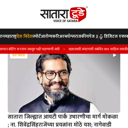
पान
महाराष्ट्र
देश विदेश
स्पोर्ट
आरोग्य
करिअर
ब्लॉग्स
राजकीय
पेज ३
डिजिटल एक्स्क
ग करताना जवळून पक्षी पाहण्याची संधी
दहशतवादी संघटनांशी संबंधित ११४ साहित्य सामग्रीवर महाराष्ट्र सर
देश विदेश
देश विदेश
सातारा जिल्ह्यात आयटी पार्क उभारणीचा मार्ग मोकळा
; ना. शिवेंद्रसिंहराजेंच्या प्रयत्नांना मोठे यश; नागेवाडी