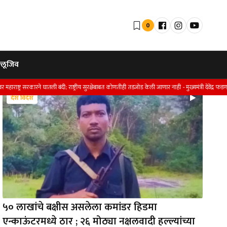
0
्लूजिव
कारने घातली बंदी; राष्ट्रीय सुरक्षेबाबत कोणतीही तडजोड केली जाणार नाही - मुख्यमंत्री देवेंद्र फडणवीस
देश विदेश
५० लाखांचे बक्षीस असलेला कमांडर हिडमा
एन्काऊंटरमध्ये ठार ; २६ मोठ्या नक्षलवादी हल्ल्यांच्या