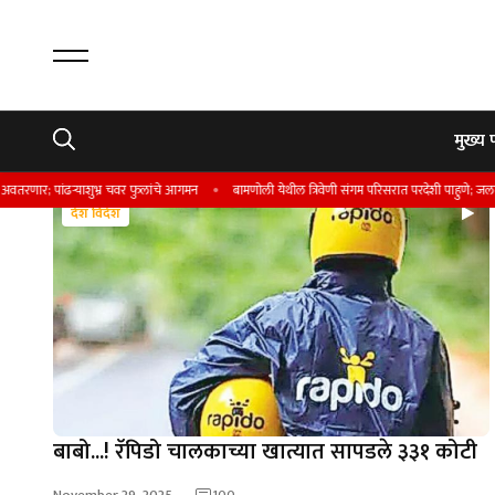
मुख्य 
ंढऱ्याशुभ्र चवर फुलांचे आगमन
बामणोली येथील त्रिवेणी संगम परिसरात परदेशी पाहुणे; जलाशयात बोटिं
देश विदेश
बाबो...! रॅपिडो चालकाच्या खात्यात सापडले ३३१ कोटी
November 29, 2025