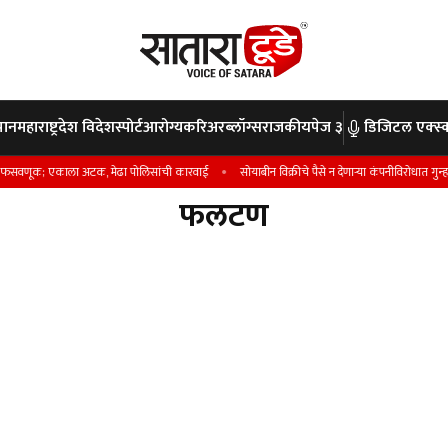
पान
महाराष्ट्र
देश विदेश
स्पोर्ट
आरोग्य
करिअर
ब्लॉग्स
राजकीय
पेज ३
डिजिटल एक्स्क
; एकाला अटक, मेढा पोलिसांची कारवाई
सोयाबीन विक्रीचे पैसे न देणार्‍या कंपनीविरोधात गुन्हा ; फसव
फलटण