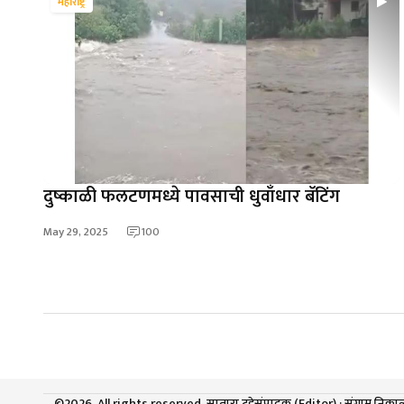
महाराष्ट्र
दुष्काळी फलटणमध्ये पावसाची धुवाँधार बॅटिंग
May 29, 2025
100
©2026. All rights reserved. सातारा टूडे
संपादक (Editor) : संग्राम नि