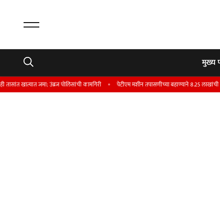
मुख्य 
त्यात जमा; उंब्रज पोलिसांची कामगिरी
पेटीएम मशीन तपासणीच्या बहाण्याने 8.25 लाखांची फसवणूक