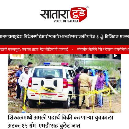
पान
महाराष्ट्र
देश विदेश
स्पोर्ट
आरोग्य
करिअर
ब्लॉग्स
राजकीय
पेज ३
डिजिटल एक्स्क
फसवणूक; एकाला अटक, मेढा पोलिसांची कारवाई
सोयाबीन विक्रीचे पैसे न देणार्‍या कंपनीविरोधात गुन्हा
महाराष्ट्र
खंडाळा
शिरवळमध्ये अमली पदार्थ विक्री करणाऱ्या युवकाला
अटक; १५ ग्रॅम 'एमडी'सह बुलेट जप्त