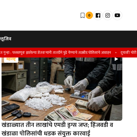
0
्लूजिव
 ; फसवणूक झालेल्या शेतकर्‍यांनी तातडीने पुढे येण्याचे तळबीड पोलिसांचे आवाहन
दुचाकी चोरी प्रकरणी सा
महाराष्ट्र
खंडाळ्यात तीन लाखांचे एमडी ड्रग्स जप्त; हिंजवडी व
खंडाळा पोलिसांची धडक संयुक्त कारवाई