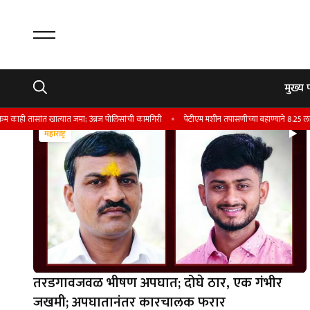
मुख्य 
ांत खात्यात जमा; उंब्रज पोलिसांची कामगिरी
पेटीएम मशीन तपासणीच्या बहाण्याने 8.25 लाखांची 
महाराष्ट्र
तरडगावजवळ भीषण अपघात; दोघे ठार, एक गंभीर
जखमी; अपघातानंतर कारचालक फरार