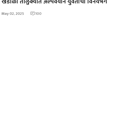
खंडाळा तालुक्यात अल्पवयीन युवतीचा विनयभंग
May 02, 2025
100