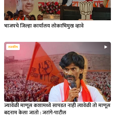
भाजपचे जिल्हा कार्यालय लोकाभिमुख व्हावे
राजकीय
ज्यावेळी माणूस कशामध्ये सापडत नाही त्यावेळी तो माणूस
बदनाम केला जातो : जरांगे-पाटील