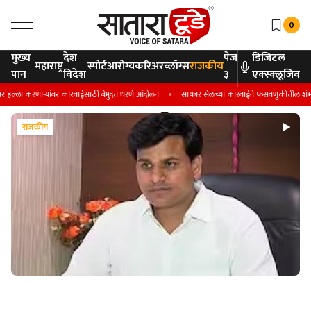
0
मुख्य
देश
पेज
डिजिटल
महाराष्ट्र
स्पोर्ट
आरोग्य
करिअर
ब्लॉग्स
राजकीय
पान
विदेश
३
एक्स्क्लूजिव
ल्ला करणाऱ्यांवर कारवाईसाठी बेमुदत धरणे आंदोलन
सायबर सेलच्या कारवाईने फसवणुकीतील शंभर टक्के
राजकीय
राजकीय