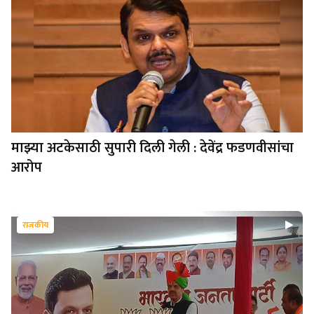
माझ्या अटकेसाठी सुपारी दिली गेली : देवेंद्र फडणवीसांचा
आरोप
राजकीय