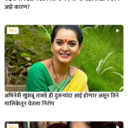
आहे कारण?
पेज ३
अभिनेत्री खुशबू तावडे ही दुसऱ्यांदा आई होणार असून तिने
मालिकेतून घेतला निरोप
पेज ३