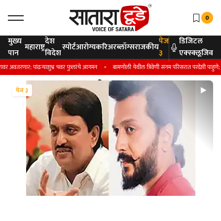
0
मुख्य
देश
पेज
डिजिटल
महाराष्ट्र
स्पोर्ट
आरोग्य
करिअर
ब्लॉग्स
राजकीय
पान
विदेश
३
एक्स्क्लूजिव
रणार; पांढऱ्याशुभ्र चवर फुलांचे आगमन
बामणोली येथील त्रिवेणी संगम परिसरात परदेशी पाहुणे; जलाश
पेज ३
पेज ३