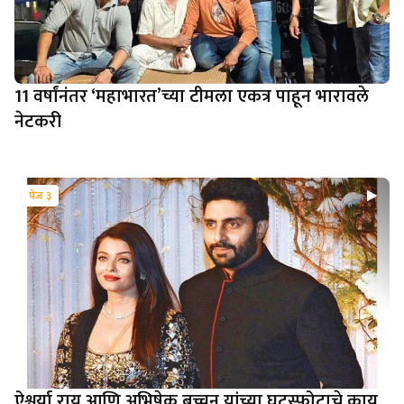
11 वर्षांनंतर ‘महाभारत’च्या टीमला एकत्र पाहून भारावले
नेटकरी
पेज ३
ऐश्वर्या राय आणि अभिषेक बच्चन यांच्या घटस्फोटाचे काय