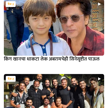
पेज ३
किंग खानचा धाकटा लेक अबरामचेही सिनेसृष्टीत पाऊल
पेज ३