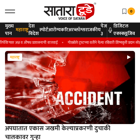
0
मुख्य
देश
पेज
डिजिटल
महाराष्ट्र
स्पोर्ट
आरोग्य
करिअर
ब्लॉग्स
राजकीय
पान
विदेश
३
एक्स्क्लूजिव
ंगवर अन्न व औषध प्रशासनाची कारवाई
गोडबोले ट्रस्टच्या वतीने येत्या रविवारी शिष्यवृत्ती प्रदान सोहळा - डा
महाराष्ट्र
महाराष्ट्र
अपघातात एकास जखमी केल्याप्रकरणी दुचाकी
चालकावर गुन्हा