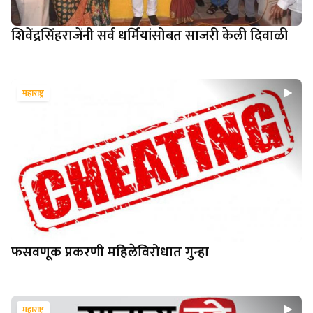
शिवेंद्रसिंहराजेंनी सर्व धर्मियांसोबत साजरी केली दिवाळी
महाराष्ट्र
फसवणूक प्रकरणी महिलेविरोधात गुन्हा
महाराष्ट्र