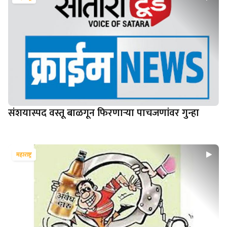
संशयास्पद वस्तू बाळगून फिरणार्‍या पाचजणांवर गुन्हा
महाराष्ट्र