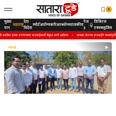
0
मुख्य
देश
पेज
डिजिटल
महाराष्ट्र
स्पोर्ट
आरोग्य
करिअर
ब्लॉग्स
राजकीय
पान
विदेश
३
एक्स्क्लूजिव
 हल्ला करणाऱ्यांवर कारवाईसाठी बेमुदत धरणे आंदोलन
सायबर सेलच्या कारवाईने फसवणुकीतील शंभर टक्
महाराष्ट्र
महाराष्ट्र