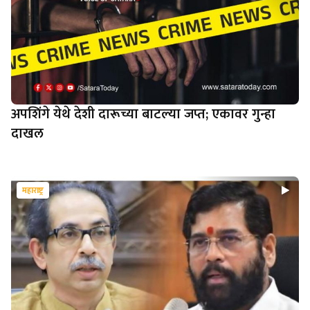
अपशिंगे येथे देशी दारूच्या बाटल्या जप्त; एकावर गुन्हा
दाखल
महाराष्ट्र