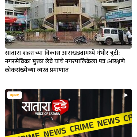
सातारा शहराच्या विकास आराखड्यामध्ये गंभीर त्रुटी;
नगरसेविका मुक्ता लेवे यांचे नगरपालिकेला पत्र :आरक्षणे
लोकसंख्येच्या व्यस्त प्रमाणात
महाराष्ट्र