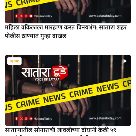
महिला वकिलाला मारहाण करत विनयभंग; सातारा शहर
पोलीस ठाण्यात गुन्हा दाखल
महाराष्ट्र
साताऱ्यातील सोनाराची जावलीच्या दोघांनी केली ५९