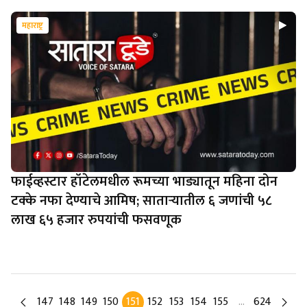
महाराष्ट्र
फाईव्हस्टार हॉटेलमधील रूमच्या भाड्यातून महिना दोन
टक्के नफा देण्याचे आमिष; साताऱ्यातील ६ जणांची ५८
लाख ६५ हजार रुपयांची फसवणूक
147
148
149
150
151
152
153
154
155
…
624