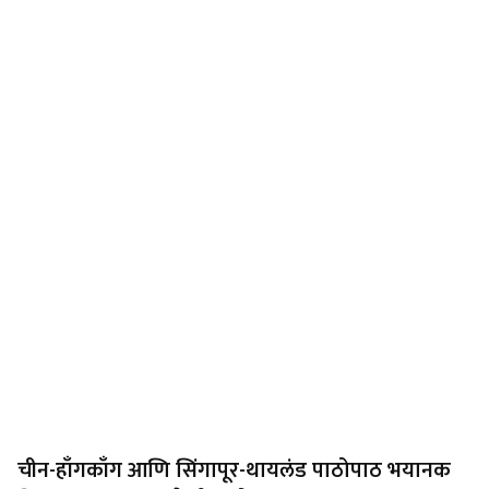
चीन-हाँगकाँग आणि सिंगापूर-थायलंड पाठोपाठ भयानक