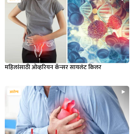
महिलांसाठी ओव्हरियन कॅन्सर सायलंट किलर
आरोग्य