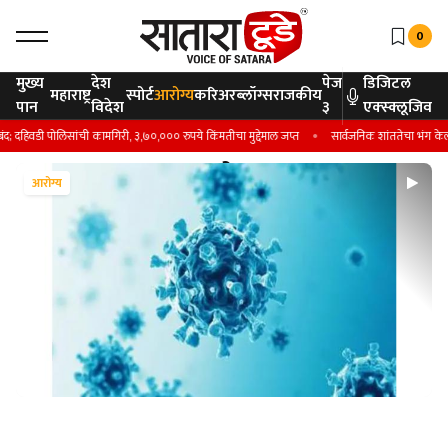
0
मुख्य
देश
पेज
डिजिटल
महाराष्ट्र
स्पोर्ट
आरोग्य
करिअर
ब्लॉग्स
राजकीय
पान
विदेश
३
एक्स्क्लूजिव
डी पोलिसांची कामगिरी, ३,७०,००० रुपये किंमतीचा मुद्देमाल जप्त
सार्वजनिक शांततेचा भंग केल्याप्रक
आरोग्य
आरोग्य