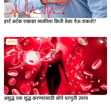
हार्ट अटॅक एखाद्या व्यक्तीला किती वेळा येऊ शकतो?
आरोग्य
अशुद्ध रक्त शुद्ध करण्यासाठी सोपे घरगुती उपाय