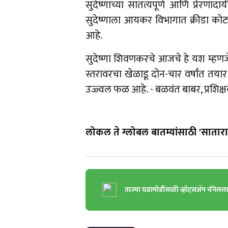
सुदेष्णाच्या सातत्यपूर्ण आणि प्रेर
सुदेष्णाला आयकर विभागात क्रीडा कोट्यात
आहे.
सुदेष्णा शिवणकरचे आजचे हे यश म्हणजे 
स्तरावरचा खेळाडू दोन-चार वर्षांत तयार हो
उज्ज्वल फळ आहे. - बळवंत बाबर, प्रशिक्
लोकल ते ग्लोबल बातम्यांसाठी 'सातारा 
ताज्या घडामोडींसाठी व्हॉट्सॲप चॅनेलल