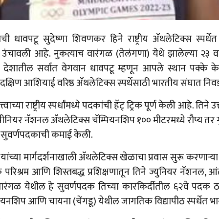
ची धावपटू सुदेष्णा शिवणकर हिने राष्ट्रीय ॲथलेटिक्स स्पर
 उंचावली आहे. नुकत्याच वारंगळ (तेलंगणा) येथे झालेल्या २३ वर्षा
ून देशातील सर्वात वेगवान धावपटू म्हणून आपले स्थान पक्के 
 दक्षिण आशियाई वरिष्ठ ॲथलेटिक्स स्पर्धेसाठी भारतीय संघात नि
वाच्या राष्ट्रीय स्पर्धांमध्ये पदकांची हॅट् ट्रिक पूर्ण केली आहे. तिने 
सीनियर नॅशनल ॲथलेटिक्स चॅम्पियनशिप १०० मीटरमध्ये रौप्य तर गुर
ध्ये सुवर्णपदकाची कमाई केली.
ांच्या मार्गदर्शनाखाली ॲथलेटिक्स खेळाचा प्रवास सुरू करणाऱ्या सुदेष
परिश्रम आणि शिस्तबद्ध प्रशिक्षणातून तिने ज्युनियर नॅशनल, आ
 वारंगळ येथील हे सुवर्णपदक तिच्या कारकिर्दीतील ६२वे पदक ठरल
यनशिप आणि चायना (चेंगडू) येथील जागतिक विद्यापीठ स्पर्धेत भारत