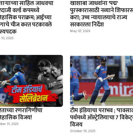
ताऱ्याच्या साहिल जाधवचा
खाशाबा जाधवांना 'पद्म'
ंदाजी वर्ल्ड कपमध्ये
पुरस्कारासाठी नव्याने शिफार
िहासिक पराक्रम; आईच्या
करा; उच्च न्यायालयाचे राज्य
यागाचे चीज करत पटकावले
सरकारला निर्देश
ंस्यपदक
May 07, 2026
 10, 2026
रताच्या रणरागिणींचा
टीम इंडियाचा पराभव ; 'पावसा
िहासिक विजय!
पर्थमध्ये ऑस्ट्रेलियाचा 7 विकेट
विजय
ber 31, 2025
October 19, 2025