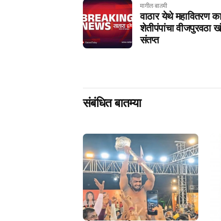
मागील बातमी
वाठार येथे महावितरण का
शेतीपंपांचा वीजपुरवठा 
संतप्त
संबंधित बातम्या