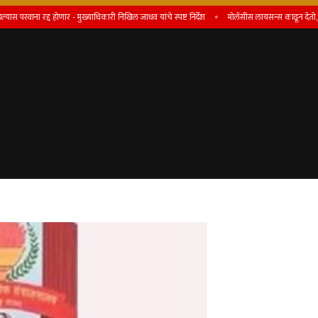
द्द होणार - मुख्याधिकारी निखिल जाधव यांचे स्पष्ट निर्देश
माेलॅसीस लायसन्स काढून देतो, असे आमि