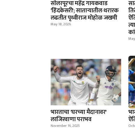
सोलापूरचा महेंद्र गायकवाड
सा
'हिंदकेसरी'; सातार्‍यातील थरारक
तिर
लढतीत पृथ्वीराज मोहोळ जखमी
ऐत
त्
May 18, 2026
का
May
भारताचा 'घरच्या मैदानावर'
भा
लाजिरवाणा पराभव
ऐत
November 16, 2025
Octo