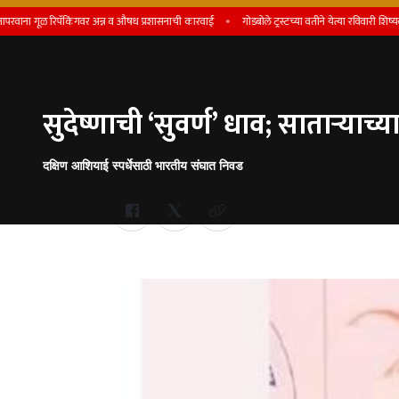
ळ रिपॅकिंगवर अन्न व औषध प्रशासनाची कारवाई
गोडबोले ट्रस्टच्या वतीने येत्या रविवारी शिष्यवृत्ती प्रदान
सुदेष्णाची ‘सुवर्ण’ धाव; साताऱ्याच्य
दक्षिण आशियाई स्पर्धेसाठी भारतीय संघात निवड
Whatsapp
by Team Satara Today | published on : 17 October 2025