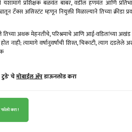
णादायी यशामागे प्रशिक्षक बळवंत बाबर, वडील हणमंत आणि प्रत
ून टॅक्स असिस्टंट म्हणून नियुक्ती मिळाल्याने तिच्या क्रीडा प्रव
तिच्या अथक मेहनतीचे, परिश्रमाचे आणि आई-वडिलांच्या अखंड पा
त नाही; त्यामागे वर्षानुवर्षांची शिस्त, चिकाटी, त्याग दडलेले असत
षक
टुडे' चे
मोबाईल ॲप
डाऊनलोड करा
ा फॉलो करा !