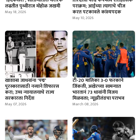
'हिंदकेसरी'; सातार्‍यातील थरारक
तिरंदाजी वर्ल्ड कपमध्ये ऐतिहासिक
लढतीत पृथ्वीराज मोहोळ जखमी
पराक्रम; आईच्या त्यागाचे चीज
करत पटकावले कांस्यपदक
May 18, 2026
May 10, 2026
खाशाबा जाधवांना 'पद्म'
टी-20 मालिका 3-0 फरकाने
पुरस्कारासाठी नव्याने शिफारस
जिंकली, अखेरच्या सामन्यात
करा; उच्च न्यायालयाचे राज्य
भारतानं 73 धावांनी विजय
सरकारला निर्देश
मिळवला; न्यूझीलंडचा पराभव
May 07, 2026
March 08, 2026