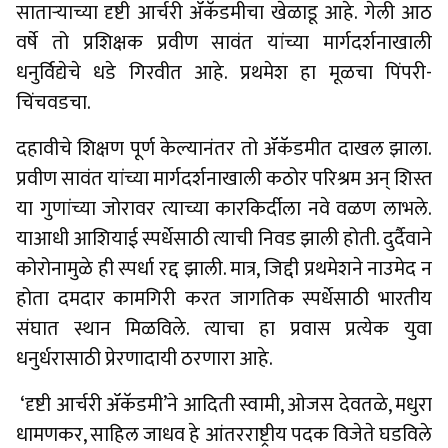
साताऱ्याच्या दृष्टी आर्चरी ॲकॅडमीचा खेळाडू आहे. गेली आठ
वर्षे तो प्रशिक्षक प्रवीण सावंत यांच्या मार्गदर्शनाखाली
धनुर्विद्येचे धडे गिरवीत आहे. प्रथमेश हा मूळचा पिंपरी-
चिंचवडचा.
दहावीचे शिक्षण पूर्ण केल्यानंतर तो ॲकॅडमीत दाखल झाला.
प्रवीण सावंत यांच्या मार्गदर्शनाखाली कठोर परिश्रम अन् शिस्त
या गुणांच्या जोरावर त्याच्या कारकिर्दीला नवे वळण लाभले.
याआधी आशियाई स्पर्धेसाठी त्याची निवड झाली होती. दुर्दैवाने
कोरोनामुळे ही स्पर्धा रद्द झाली. मात्र, जिद्दी प्रथमेशने नाउमेद न
होता दमदार कामगिरी करत जागतिक स्पर्धेसाठी भारतीय
संघात स्थान मिळविले. त्याचा हा प्रवास प्रत्येक युवा
धनुर्धरासाठी प्रेरणादायी ठरणारा आहे.
‘दृष्टी आर्चरी ॲकॅडमी’ने आदिती स्वामी, ओजस देवतळे, मधुरा
धामणकर, साहिल जाधव हे आंतरराष्ट्रीय पदक विजेते घडविले