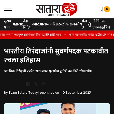
0
मुख्य
देश
पेज
डिजिटल
महाराष्ट्र
स्पोर्ट
आरोग्य
करिअर
ब्लॉग्स
राजकीय
पान
विदेश
३
एक्स्क्लूजिव
स धरणाचे जलपूजन आणि पारंपारिक पद्धतीने ओटी भरण
कास पठारावरील गणेश खिंडीत ड्रोन दरीत अडकला; श
भारतीय तिरंदाजांनी सुवर्णपदक पटकावीत
रचला इतिहास
जागतिक तिरंदाजी स्पर्धेत सातार्‍याच्या प्रथमेश फुगेची कामगिरी संस्मरणीय
Whatsapp
by Team Satara Today | published on : 10 September 2025