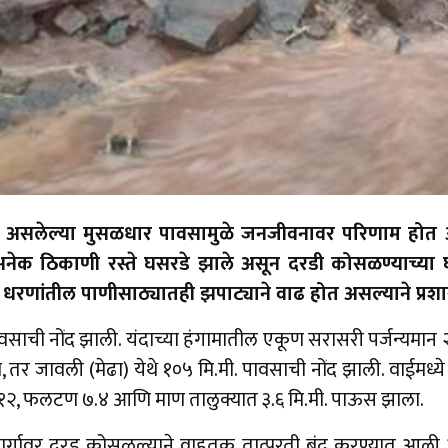
ुरू असलेल्या मुसळधार पावसामुळे जनजीवनावर परिणाम हो
ेक ठिकाणी रस्ते घसरडे झाले असून दरडी कोसळण्याच्या घट
रणांतील पाणीसाठ्यातही झपाट्याने वाढ होत असल्याने प्रशा
पावसाची नोंद झाली. यंदाच्या हंगामातील एकूण सरासरी पर्जन्यमान 
 तर जावली (मेढा) येथे १०५ मि.मी. पावसाची नोंद झाली. वाईमध्य
 १२, फलटण ७.४ आणि माण तालुक्यात ३.६ मि.मी. पाऊस झाला.
र्गावर दरड कोसळल्याने वाहतूक तात्पुरती बंद करण्यात आली