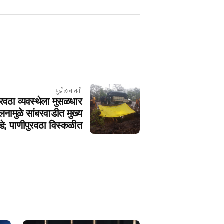
पुढील बातमी
रवठा व्यवस्थेला मुसळधार
नामुळे सांबरवाडीत मुख्य
े; पाणीपुरवठा विस्कळीत