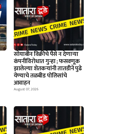
सोयाबीन विक्रीचे पैसे न देणार्‍या
कंपनीविरोधात गुन्हा ; फसवणूक
झालेल्या शेतकर्‍यांनी तातडीने पुढे
येण्याचे तळबीड पोलिसांचे
आवाहन
August 07, 2026