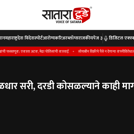
पान
महाराष्ट्र
देश विदेश
स्पोर्ट
आरोग्य
करिअर
ब्लॉग्स
राजकीय
पेज ३
डिजिटल एक्स्क
क; एकाला अटक, मेढा पोलिसांची कारवाई
सोयाबीन विक्रीचे पैसे न देणार्‍या कंपनीविरोधात गुन्हा ; फसव
ळधार सरी, दरडी कोसळल्याने काही मार्ग