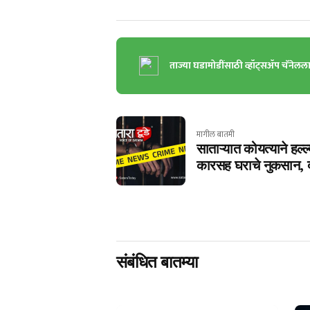
ताज्या घडामोडींसाठी व्हॉट्सॲप चॅनेलल
मागील बातमी
साताऱ्यात कोयत्याने हल्
कारसह घराचे नुकसान, दोघ
संबंधित बातम्या