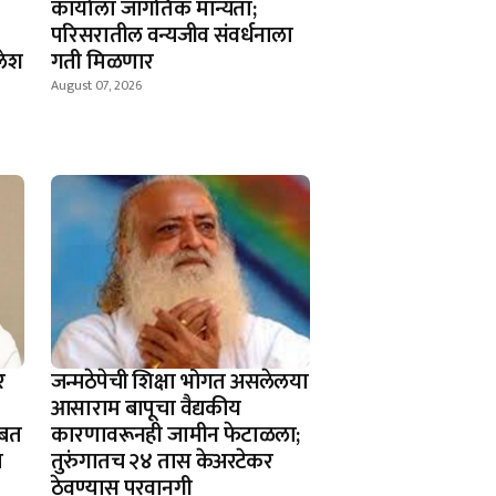
कार्याला जागतिक मान्यता;
परिसरातील वन्यजीव संवर्धनाला
लेश
गती मिळणार
August 07, 2026
र
जन्मठेपेची शिक्षा भोगत असलेलया
आसाराम बापूचा वैद्यकीय
ोबत
कारणावरूनही जामीन फेटाळला;
ा
तुरुंगातच २४ तास केअरटेकर
ठेवण्यास परवानगी