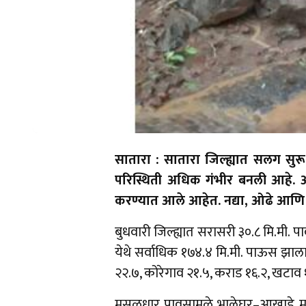
सातारा : सातारा जिल्ह्यात सलग स
परिस्थिती अधिक गंभीर बनली आहे. अन
करण्यात आले आहेत. नद्या, ओढे आणि ध
बुधवारी जिल्ह्यात सरासरी ३०.८ मि.मी. 
येथे सर्वाधिक १७४.४ मि.मी. पाऊस झाला,
२२.७, कोरेगाव २१.५, कराड १६.२, खटाव
मुसळधार पावसामुळे भालेघर–आखाडे मा