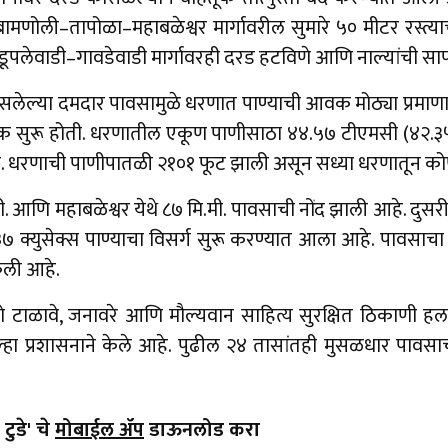
ामणोली–तापोळा–महाबळेश्वर मार्गावरील सुमारे ५० मीटर रस्त्
ूपलेवाडी–गावडेवाडी मार्गावरही दरड हटविणे आणि नाल्यांची स
 असलेल्या दमदार पावसामुळे धरणात पाण्याची आवक मोठ्या प्रमाण
क सुरू होती. धरणातील एकूण पाणीसाठा ४४.५७ टीएमसी (४२.३५
. धरणाची पाणीपातळी २१०१ फूट झाली असून सध्या धरणातून कोण
.मी. आणि महाबळेश्वर येथे ८७ मि.मी. पावसाची नोंद झाली आहे. दु
०३७ क्युसेक्स पाण्याचा विसर्ग सुरू करण्यात आला आहे. पावस
केली आहे.
े टाळावे, जनावरे आणि मौल्यवान साहित्य सुरक्षित ठिकाणी हलव
हा प्रशासनाने केले आहे. पुढील २४ तासांतही मुसळधार पावसाच
टुडे' चे
मोबाईल ॲप
डाऊनलोड करा