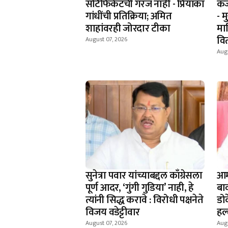
सर्टिफिकेटची गरज नाही - प्रियांका
कर
गांधींची प्रतिक्रिया; अमित
- म
शाहांवरही जोरदार टीका
मा
वि
August 07, 2026
Augu
सुनेत्रा पवार यांच्याबद्दल काँग्रेसला
आम
पूर्ण आदर, ‘गुंगी गुडिया’ नाही, हे
बाव
त्यांनी सिद्ध करावे : विरोधी पक्षनेते
डोक
विजय वडेट्टीवार
हल
August 07, 2026
Augu