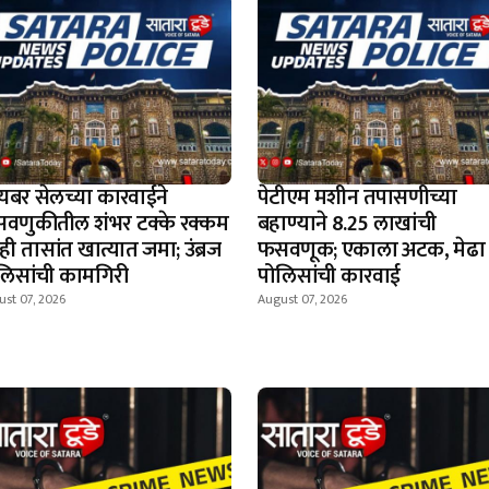
यबर सेलच्या कारवाईने
पेटीएम मशीन तपासणीच्या
वणुकीतील शंभर टक्के रक्कम
बहाण्याने 8.25 लाखांची
ी तासांत खात्यात जमा; उंब्रज
फसवणूक; एकाला अटक, मेढा
लिसांची कामगिरी
पोलिसांची कारवाई
st 07, 2026
August 07, 2026