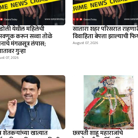
डोली येथील महिलेची
सातारा शहर परिसरात राहणार
वणूक करून सव्वा तोळे
विवाहिता बेपत्ता झाल्याची फिर
नाचे मंगळसूत्र लंपास;
August 07, 2026
ञातावर गुन्हा
st 07, 2026
्र शेतकऱ्यांच्या खात्यात
छत्रपती शाहू महाराजांचे