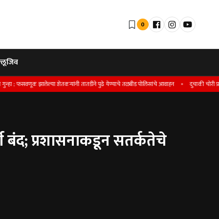
0
्लूजिव
णूक झालेल्या शेतकर्‍यांनी तातडीने पुढे येण्याचे तळबीड पोलिसांचे आवाहन
दुचाकी चोरी प्रकरणी सातारा श
 बंद; प्रशासनाकडून सतर्कतेचे