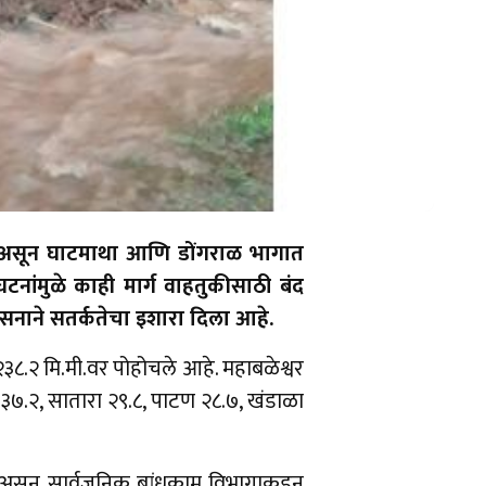
त असून घाटमाथा आणि डोंगराळ भागात
नांमुळे काही मार्ग वाहतुकीसाठी बंद
सनाने सतर्कतेचा इशारा दिला आहे.
२३८.२ मि.मी.वर पोहोचले आहे. महाबळेश्वर
े ३७.२, सातारा २९.८, पाटण २८.७, खंडाळा
 असून सार्वजनिक बांधकाम विभागाकडून