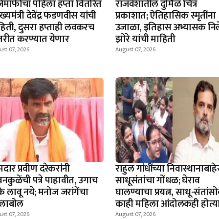
्जमाफीचा पहिला हप्ता वितरित
राजवेशातील दुर्मिळ चित्र
ुख्यमंत्री देवेंद्र फडणवीस यांची
प्रकाशात; ऐतिहासिक स्मृतींना
हिती, दुसरा हप्ताही लवकरच
उजाळा, इतिहास अभ्यासक नि
तरीत करण्यात येणार
झोरे यांची माहिती
st 07, 2026
August 07, 2026
दार प्रवीण दरेकरांनी
राहुल गांधींच्या निवास्थानाबाहे
नकुळेंची पत्रे पाहावीत, उगाच
साधूसंतांचा गोंधळ; घेराव
े लावू नये; मनोज जरांगेंचा
घालण्याचा प्रयत्न, साधू-संतांस
्लाबोल
काही महिला आंदोलकही होत्य
st 07, 2026
August 07, 2026