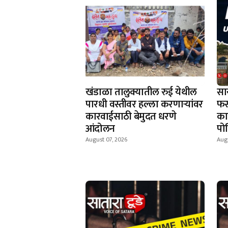
खंडाळा तालुक्यातील रुई येथील
सा
पारधी वस्तीवर हल्ला करणाऱ्यांवर
फस
कारवाईसाठी बेमुदत धरणे
काह
आंदोलन
पो
August 07, 2026
Augu