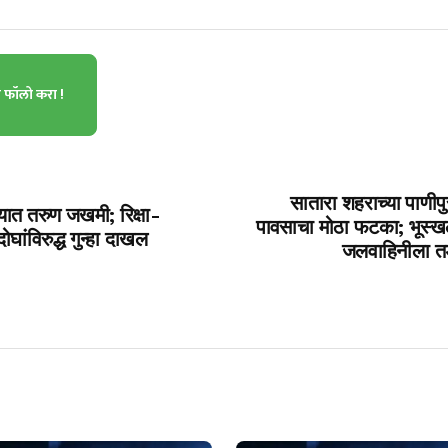
ा फॉलो करा !
सातारा शहराच्या पाणीपु
ल्यात तरुण जखमी; रिक्षा-
पावसाचा मोठा फटका; भूस्खल
ांविरुद्ध गुन्हा दाखल
जलवाहिनीला तड