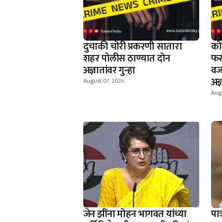
दुचाकी चोरी प्रकरणी सातारा
को
शहर पोलीस ठाण्यात दोन
फस
अज्ञातांवर गुन्हा
वज
अज्
August 07, 2026
Augu
जेन झींना मोहन भागवत यांच्या
पात