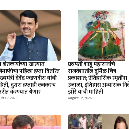
्र शेतकऱ्यांच्या खात्यात
छत्रपती शाहू महाराजांचे
्जमाफीचा पहिला हप्ता वितरित
राजवेशातील दुर्मिळ चित्र
ुख्यमंत्री देवेंद्र फडणवीस यांची
प्रकाशात; ऐतिहासिक स्मृतींना
हिती, दुसरा हप्ताही लवकरच
उजाळा, इतिहास अभ्यासक नि
तरीत करण्यात येणार
झोरे यांची माहिती
st 07, 2026
August 07, 2026