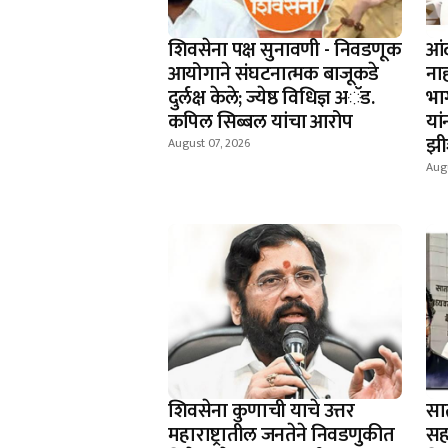
शिवसेना पक्ष सुनावणी - निवडणूक
आंद
आयोगाने संघटनात्मक बाजूकडे
ना
दुर्लक्ष केले; ज्येष्ठ विधिज्ञ अॅड.
भा
कपिल सिब्बल यांचा आरोप
यां
झी
August 07, 2026
Augu
शिवसेना कुणाची याचे उत्तर
सा
महाराष्ट्रातील जनतेने निवडणुकीत
सह