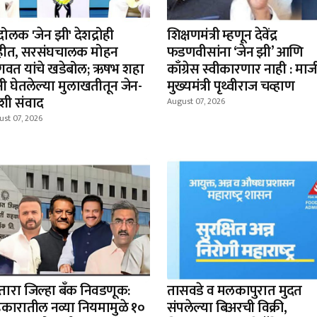
ोलक 'जेन झी' देशद्रोही
शिक्षणमंत्री म्हणून देवेंद्र
हीत, सरसंघचालक मोहन
फडणवीसांना ‘जेन झी’ आणि
गवत यांचे खडेबोल; ऋषभ शहा
काँग्रेस स्वीकारणार नाही : माज
नी घेतलेल्या मुलाखतीतून जेन-
मुख्यमंत्री पृथ्वीराज चव्हाण
शी संवाद
August 07, 2026
st 07, 2026
तारा जिल्हा बँक निवडणूक:
तासवडे व मलकापुरात मुदत
कारातील नव्या नियमामुळे १०
संपलेल्या बिअरची विक्री,