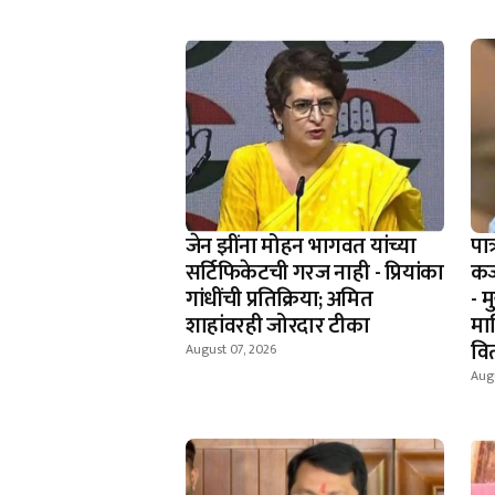
जेन झींना मोहन भागवत यांच्या
पात
सर्टिफिकेटची गरज नाही - प्रियांका
कर
गांधींची प्रतिक्रिया; अमित
- म
शाहांवरही जोरदार टीका
मा
वि
August 07, 2026
Augu