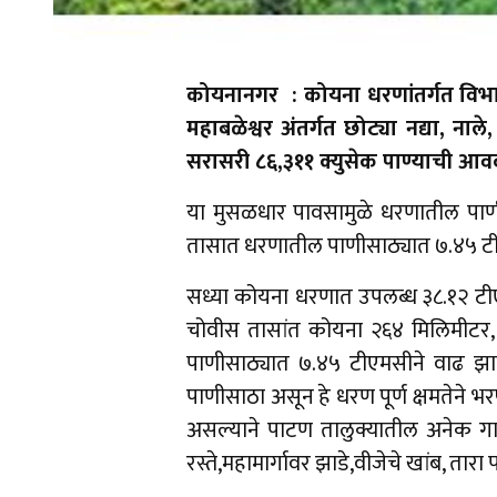
कोयनानगर : कोयना धरणांतर्गत विभ
महाबळेश्वर अंतर्गत छोट्या नद्या, ना
सरासरी ८६,३११ क्युसेक पाण्याची आव
या मुसळधार पावसामुळे धरणातील पाणी
तासात धरणातील पाणीसाठ्यात ७.४५ टीए
सध्या कोयना धरणात उपलब्ध ३८.१२ टीए
चोवीस तासांत कोयना २६४ मिलिमीटर,
पाणीसाठ्यात ७.४५ टीएमसीने वाढ झ
पाणीसाठा असून हे धरण पूर्ण क्षमतेने 
असल्याने पाटण तालुक्यातील अनेक गावा
रस्ते,महामार्गावर झाडे,वीजेचे खांब, त