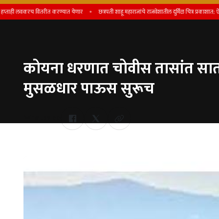
वकरच वितरीत करण्यात येणार
छत्रपती शाहू महाराजांचे राजवेशातील दुर्मिळ चित्र प्रकाशात; ऐतिहासिक स्म
कोयना धरणात चोवीस तासांत सात 
मुसळधार पाऊस सुरूच
Whatsapp
by Team Satara Today | published on : 08 July 2026