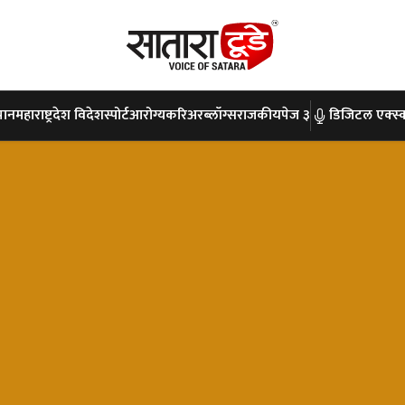
पान
महाराष्ट्र
देश विदेश
स्पोर्ट
आरोग्य
करिअर
ब्लॉग्स
राजकीय
पेज ३
डिजिटल एक्स्क