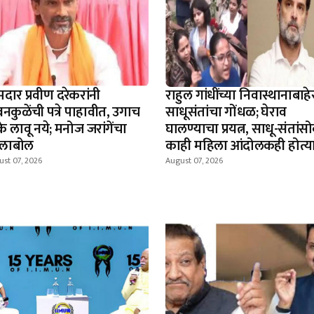
दार प्रवीण दरेकरांनी
राहुल गांधींच्या निवास्थानाबाहे
नकुळेंची पत्रे पाहावीत, उगाच
साधूसंतांचा गोंधळ; घेराव
े लावू नये; मनोज जरांगेंचा
घालण्याचा प्रयत्न, साधू-संतांस
्लाबोल
काही महिला आंदोलकही होत्य
st 07, 2026
August 07, 2026