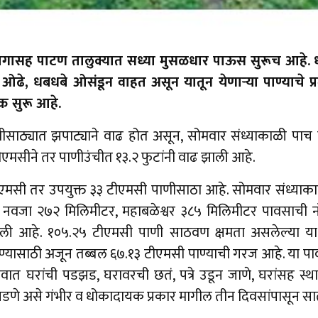
ागासह पाटण तालुक्यात सध्या मुसळधार पाऊस सुरूच आहे. ध
ले, ओढे, धबधबे ओसंडून वाहत असून यातून येणाऱ्या पाण्याचे 
क सुरू आहे.
साठ्यात झपाट्याने वाढ होत असून, सोमवार संध्याकाळी पाच 
मसीने तर पाणीउंचीत १३.२ फुटांनी वाढ झाली आहे.
मसी तर उपयुक्त ३३ टीएमसी पाणीसाठा आहे. सोमवार संध्याका
 नवजा २७२ मिलिमीटर, महाबळेश्वर ३८५ मिलिमीटर पावसाची न
ाली आहे. १०५.२५ टीएमसी पाणी साठवण क्षमता असलेल्या या
भरण्यासाठी अजून तब्बल ६७.१३ टीएमसी पाण्याची गरज आहे. या पा
त घरांची पडझड, घरावरची छतं, पत्रे उडून जाणे, घरांसह स्थान
ारा पडणे असे गंभीर व धोकादायक प्रकार मागील तीन दिवसांपासून स