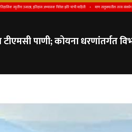
ृतींना उजाळा, इतिहास अभ्यासक निलेश झोरे यांची माहिती
माण तालुक्यातील तरस संवर्धन कार्याला जागत
टीएमसी पाणी; कोयना धरणांतर्गत विभ