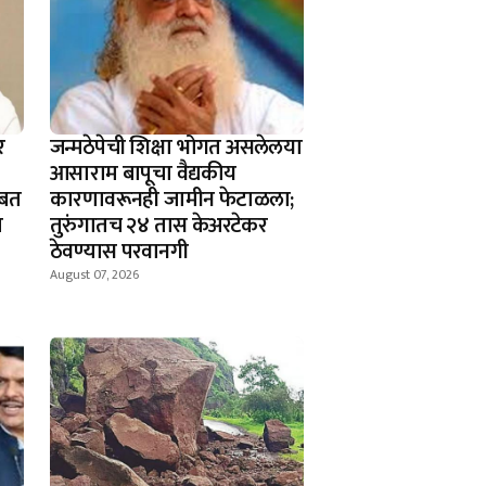
र
जन्मठेपेची शिक्षा भोगत असलेलया
आसाराम बापूचा वैद्यकीय
ोबत
कारणावरूनही जामीन फेटाळला;
ा
तुरुंगातच २४ तास केअरटेकर
ठेवण्यास परवानगी
August 07, 2026