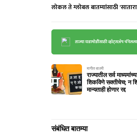
लोकल ते ग्लोबल बातम्यांसाठी 'सातारा 
ताज्या घडामोडींसाठी व्हॉट्सॲप चॅनेलल
मागील बातमी
राज्यातील सर्व माध्यमांच्
शिकविणे सक्तीचेच; न शि
मान्यताही होणार रद्द
संबंधित बातम्या