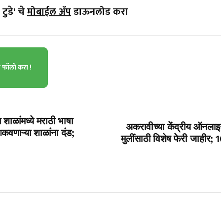
टुडे' चे
मोबाईल ॲप
डाऊनलोड करा
ा फॉलो करा !
या शाळांमध्ये मराठी भाषा
अकरावीच्या केंद्रीय ऑनलाइन 
कवणाऱ्या शाळांना दंड;
मुलींसाठी विशेष फेरी जाहीर; 1