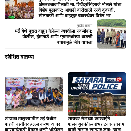
अंमलबजावणीसाठी ना. शिवेंद्रसिंहराजे भोसले यांचा
विशेष पुढाकार; आषाढी वारीसाठी रस्ते दुरुस्ती,
टोलमाफी आणि वाहतूक व्यवस्थेवर विशेष भर
पुढील बातमी
मर्ढे येथे पुरात वाहून गेलेल्या व्यक्तीला नवजीवन;
पोलीस, होमगार्ड आणि ग्रामस्थांच्या धाडसी
बचावामुळे जीव वाचला
संबंधित बातम्या
खंडाळा तालुक्यातील रुई येथील
सायबर सेलच्या कारवाईने
पारधी वस्तीवर हल्ला करणाऱ्यांवर
फसवणुकीतील शंभर टक्के रक्कम
कारवाईसाठी बेमुदत धरणे आंदोलन
काही तासांत खात्यात जमा; उंब्रज