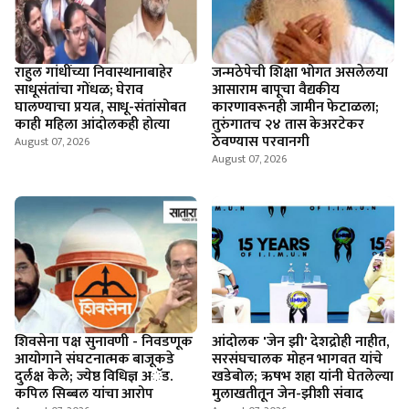
राहुल गांधींच्या निवास्थानाबाहेर
जन्मठेपेची शिक्षा भोगत असलेलया
साधूसंतांचा गोंधळ; घेराव
आसाराम बापूचा वैद्यकीय
घालण्याचा प्रयत्न, साधू-संतांसोबत
कारणावरूनही जामीन फेटाळला;
काही महिला आंदोलकही होत्या
तुरुंगातच २४ तास केअरटेकर
ठेवण्यास परवानगी
August 07, 2026
August 07, 2026
शिवसेना पक्ष सुनावणी - निवडणूक
आंदोलक 'जेन झी' देशद्रोही नाहीत,
आयोगाने संघटनात्मक बाजूकडे
सरसंघचालक मोहन भागवत यांचे
दुर्लक्ष केले; ज्येष्ठ विधिज्ञ अॅड.
खडेबोल; ऋषभ शहा यांनी घेतलेल्या
कपिल सिब्बल यांचा आरोप
मुलाखतीतून जेन-झीशी संवाद