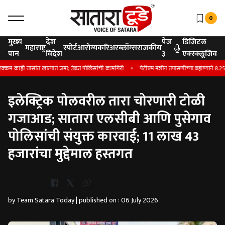
0
मुख्य
देश
पेज
डिजिटल
महाराष्ट्र
स्पोर्ट
आरोग्य
करिअर
ब्लॉग्स
राजकीय
पान
विदेश
३
एक्स्क्लूजिव
ही तासांत खात्यात जमा; उंब्रज पोलिसांची कामगिरी
पेटीएम मशीन तपासणीच्या बहाण्याने 8.25 ला
इलेक्ट्रिक पोलवरील तारा चोरणारी टोळी
गजाआड; सातारा एलसीबी आणि पुसेगाव
पोलिसांची संयुक्त कारवाई; 11 लाख 43
हजारांचा मुद्देमाल हस्तगत
Whatsapp
by Team Satara Today | published on : 06 July 2026