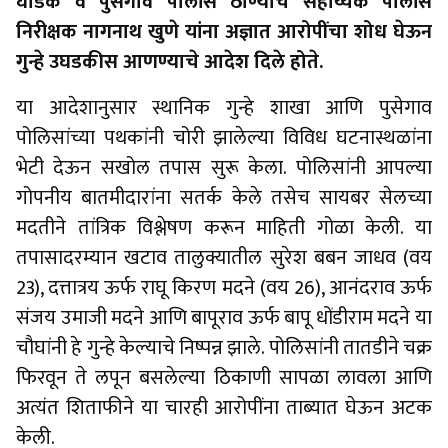
घोडके व पुसेगाव पोलीस ठाण्याचे सहाय्यक पोलीस
निरीक्षक नागनाथ खुणे यांना अज्ञात आरोपींचा शोध घेऊन
गुन्हे उघडकीस आणण्याचे आदेश दिले होते.
या आदेशानुसार स्थानिक गुन्हे शाखा आणि पुसेगाव
पोलिसांच्या पथकांनी चोरी झालेल्या विविध घटनास्थळांना
भेटी देऊन सखोल तपास सुरू केला. पोलिसांनी आपल्या
गोपनीय बातमीदारांना सतर्क केले तसेच सायबर सेलच्या
मदतीने तांत्रिक विश्लेषण करून माहिती गोळा केली. या
तपासादरम्यान खटाव तालुक्यातील सुरेश बबन जाधव (वय
23), दत्तात्रय ऊर्फ राघू किरण मदने (वय 26), आनंदराव ऊर्फ
संजय उमाजी मदने आणि बापूराव ऊर्फ बापू धोंडीराम मदने या
चौघांनी हे गुन्हे केल्याचे निष्पन्न झाले. पोलिसांनी तातडीने चक्र
फिरवून ते लपून बसलेल्या ठिकाणी सापळा लावला आणि
अत्यंत शिताफीने या चारही आरोपींना ताब्यात घेऊन अटक
केली.