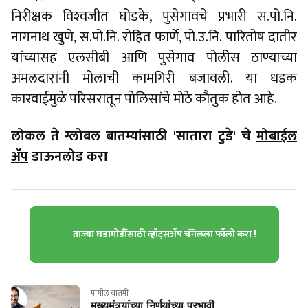
निरीक्षक विश्‍वजीत घोडके, पुसेगावचे प्रभारी स.पो.नि.
नागनाथ खुणे, स.पो.नि. रोहित फार्णे, पो.उ.नि. पारितोष दातीर
यांच्यासह एलसीबी आणि पुसेगाव पोलीस ठाण्याच्या
अंमलदारांनी मोलाची कामगिरी बजावली. या धडक
कारवाईमुळे परिसरातून पोलिसांचे मोठे कौतुक होत आहे.
लोकल ते ग्लोबल बातम्यांसाठी 'सातारा टुडे' चे
मोबाईल
ॲप
डाऊनलोड करा
ताज्या घडामोडींसाठी व्हॉट्सॲप चॅनेलला फॉलो करा !
मागील बातमी
मुख्यमंत्र्यांच्या निर्णयांच्या प्रभावी