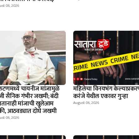
ust 06, 2026
टणमध्ये चायनीज मांजामुळे
महिलेचा विनयभंग केल्याप्रकर
जी सैनिक गंभीर जखमी; बंदी
करंजे येथील एकावर गुन्हा
तानाही मांजाची खुलेआम
August 06, 2026
क्री, आठवड्यात दोघे जखमी
ust 06, 2026