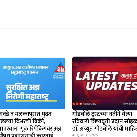
सवडे व मलकापुरात मुदत
गोडबोले ट्रस्टच्या वतीने येत्या
लेल्या बिअरची विक्री,
रविवारी शिष्यवृत्ती प्रदान सोहळ
नापरवाना गूळ रिपॅकिंगवर अन्न
डाॅ. अच्युत गोडबोले यांची माहि
औषध प्रशासनाची कारवाई
August 06, 2026