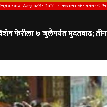
दान सोहळा - डाॅ. अच्युत गोडबोले यांची माहिती
फलटणमध्ये नायलॉन मांजा विक्रीवर बंदी; नियम मोडल्यास परवाना
 विशेष फेरीला ७ जुलैपर्यंत मुदतवाढ; 