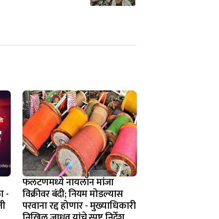
फलटणमध्ये नायलॉन मांजा
ा -
विक्रीवर बंदी; नियम मोडल्यास
ती
परवाना रद्द होणार - मुख्याधिकारी
निखिल जाधव यांचे स्पष्ट निर्देश