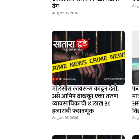
वेग
Aug
August 06, 2026
माेलॅसीस लायसन्स काढून देतो,
फल
असे आमिष दाखवून एका तरुण
मा
व्यावसायिकाची ४ लाख ३८
अस
हजारांची फसवणूक
वि
August 06, 2026
Aug