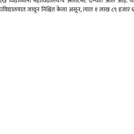
३ विद्यार्थ्यांना महाविद्यालयांचे अलॉटमेंट देण्यात आले आहे
सात महाविद्यालयात जावून निश्चित केला असून, त्यात १ लाख ८९ ह