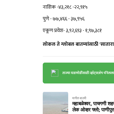
नाशिक -४३,२१८ -२२,९१५
पुणे - ७७,४६६ - ३७,९५६
एकूण प्रवेश- ३,९२,६९३ - १,९७,३८१
लोकल ते ग्लोबल बातम्यांसाठी 'सातारा 
ताज्या घडामोडींसाठी व्हॉट्सॲप चॅनेलल
मागील बातमी
महाबळेश्‍वर, पाचगणी शह
लेक ओव्‍हर फ्‍लो; पाणीपु