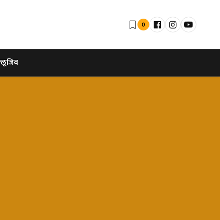
0
्लूजिव