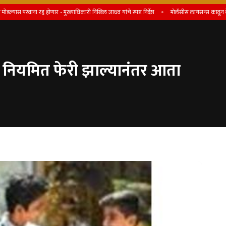
 रद्द होणार - मुख्याधिकारी निखिल जाधव यांचे स्पष्ट निर्देश
माेलॅसीस लायसन्स काढून देतो, असे आ
तीन नियमित फेरी झाल्यानंतर आता