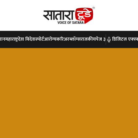
पान
महाराष्ट्र
देश विदेश
स्पोर्ट
आरोग्य
करिअर
ब्लॉग्स
राजकीय
पेज ३
डिजिटल एक्स्क