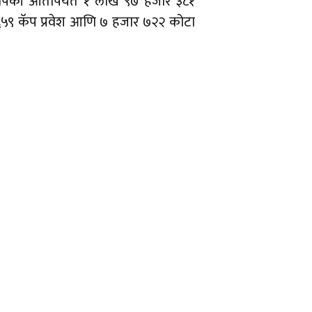
. यापैकी आतापर्यंत १ लाख ९७ हजार ३८१
जार ६५९ कॅप प्रवेश आणि ७ हजार ७२२ कोटा