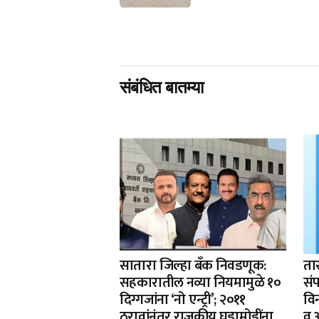
संबंधित बातम्या
सातारा जिल्हा बँक निवडणूक:
ता
सहकारातील नव्या नियमामुळे १०
संप
दिग्गजांना ‘नो एन्ट्री’; २०११
वि
ठरावांनंतर राजकीय घडामोडींना
व 