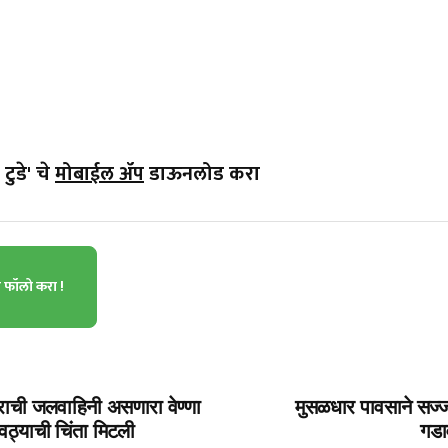
टुडे' चे
मोबाईल ॲप
डाऊनलोड करा
ा फॉलो करा !
राची जलवाहिनी असणारा वेण्‍णा
मुसळधार पावसाने सज
रवठ्याची चिंता मिटली
गडा