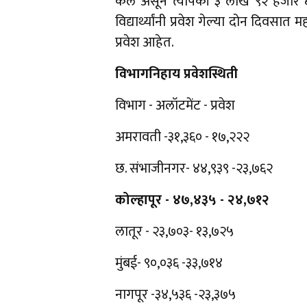
केले असून त्यापैकी ३ लाख ९२ हजार ६९
विद्यार्थ्यांनी प्रवेश गेल्या दोन दिव
प्रवेश आहेत.
विभागनिहाय प्रवेशस्थिती
विभाग - अलॉटमेंट - प्रवेश
अमरावती -३१,३६० - १७,२२२
छ. संभाजीनगर- ४४,९३९ -२३,७६२
कोल्हापूर - ४७,४३५ - २४,७१२
लातूर - २३,७०३- १३,७२५
मुंबई- ९०,०३६ -३३,७१४
नागपूर -३४,५३६ -२३,३७५