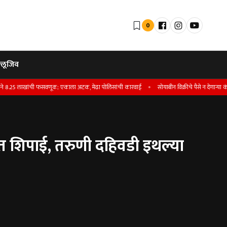
0
्लूजिव
लाखांची फसवणूक; एकाला अटक, मेढा पोलिसांची कारवाई
सोयाबीन विक्रीचे पैसे न देणार्‍या कंपनीविरो
त शिपाई, तरुणी दहिवडी इथल्या