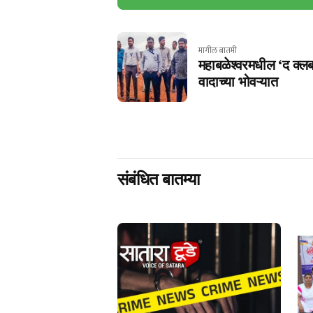
मागील बातमी
महाबळेश्वरमधील ‘द क्लब
वादाच्या भोवऱ्यात
संबंधित बातम्या