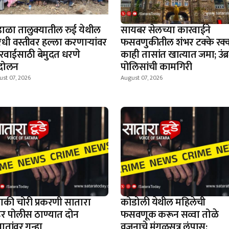
डाळा तालुक्यातील रुई येथील
सायबर सेलच्या कारवाईने
रधी वस्तीवर हल्ला करणाऱ्यांवर
फसवणुकीतील शंभर टक्के रक
रवाईसाठी बेमुदत धरणे
काही तासांत खात्यात जमा; उंब्
दोलन
पोलिसांची कामगिरी
st 07, 2026
August 07, 2026
चाकी चोरी प्रकरणी सातारा
कोडोली येथील महिलेची
र पोलीस ठाण्यात दोन
फसवणूक करून सव्वा तोळे
ञातांवर गुन्हा
वजनाचे मंगळसूत्र लंपास;