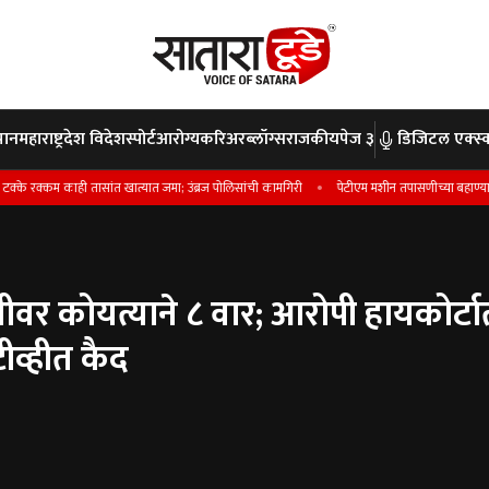
पान
महाराष्ट्र
देश विदेश
स्पोर्ट
आरोग्य
करिअर
ब्लॉग्स
राजकीय
पेज ३
डिजिटल एक्स्क
काही तासांत खात्यात जमा; उंब्रज पोलिसांची कामगिरी
पेटीएम मशीन तपासणीच्या बहाण्याने 8.25 
वर कोयत्याने ८ वार; आरोपी हायकोर्टा
ीव्हीत कैद