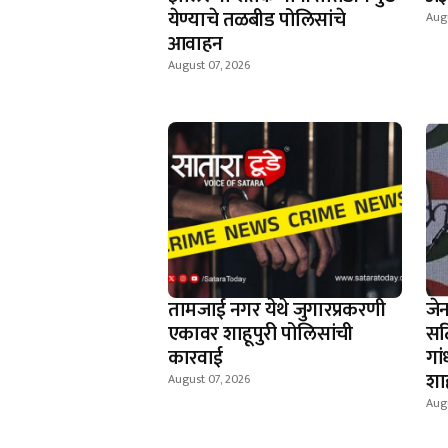
येण्याचे तळबीड पोलिसांचे
Augu
आवाहन
August 07, 2026
तामजाई नगर येथे जुगारप्रकरणी
जे
एकावर शाहूपुरी पोलिसांची
सर्
कारवाई
गां
शा
August 07, 2026
Augu