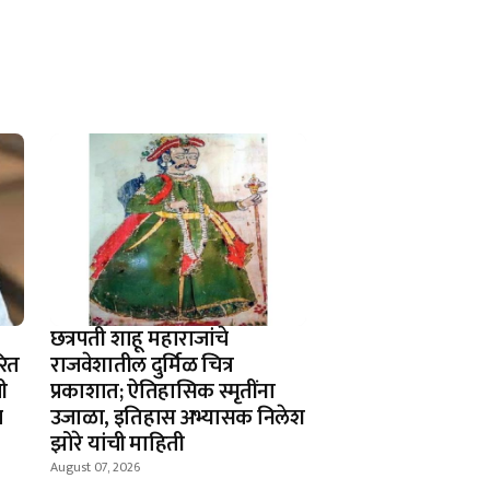
छत्रपती शाहू महाराजांचे
रित
राजवेशातील दुर्मिळ चित्र
ची
प्रकाशात; ऐतिहासिक स्मृतींना
च
उजाळा, इतिहास अभ्यासक निलेश
झोरे यांची माहिती
August 07, 2026