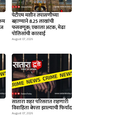
पेटीएम मशीन तपासणीच्या
्कम
बहाण्याने 8.25 लाखांची
रज
फसवणूक; एकाला अटक, मेढा
पोलिसांची कारवाई
August 07, 2026
सातारा शहर परिसरात राहणारी
विवाहिता बेपत्ता झाल्याची फिर्याद
August 07, 2026