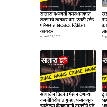
सातारा मध्यवर्ती बसस्थानकात
खं
तरुणाचे स्वतःवर वार; एसटी स्टँड
पा
परिसरात खळबळ, व्हिडिओ
का
व्हायरल
आं
August 08, 2026
Augu
सोयाबीन विक्रीचे पैसे न देणार्‍या
दु
कंपनीविरोधात गुन्हा ; फसवणूक
शह
झालेल्या शेतकर्‍यांनी तातडीने पुढे
अज्