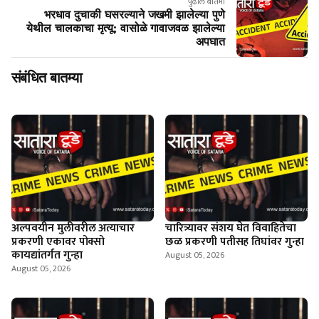
पुढील बातमी
भरधाव दुचाकी घसरल्याने जखमी झालेल्या पुणे
येथील चालकाचा मृत्यू; वासोळे गावाजवळ झालेल्या
अपघात
संबंधित बातम्या
अल्पवयीन मुलीवरील अत्याचार
चारित्र्यावर संशय घेत विवाहितेचा
प्रकरणी एकावर पोक्सो
छळ प्रकरणी पतीसह तिघांवर गुन्हा
कायद्यांतर्गत गुन्हा
August 05, 2026
August 05, 2026