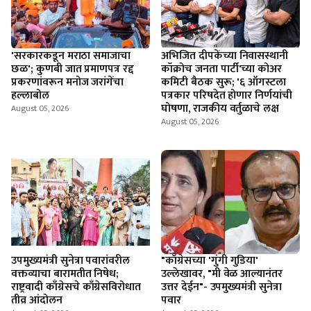
'सरकारकडून मराठा समाजाचा
अभिजित दीपकेंच्या निवासस्थानी
छळ'; कुणबी जात प्रमाणपत्र रद्द
कॉक्रोच जनता पार्टी'च्या कोअर
प्रकरणांवरून मनोज जरांगेंचा
कमिटी बैठक सुरू; '६ ऑगस्टला
हल्लाबोल
पत्रकार परिषदेत होणार निर्णयांची
घोषणा, राजकीय वर्तुळाचे लक्ष
August 05, 2026
August 05, 2026
उपमुख्यमंत्री सुनेत्रा पवारांवरील
"काँग्रेसच्या 'गुंगी गुडिया'
वक्तव्याचा बारामतीत निषेध;
उल्लेखावर, "मी वेळ आल्यानंतर
राष्ट्रवादी काँग्रेसचे काँग्रेसविरोधात
उत्तर देईन"- उपमुख्यमंत्री सुनेत्रा
तीव्र आंदोलन
पवार