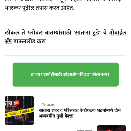
भालेकर पुढील तपास करत आहेत.
लोकल ते ग्लोबल बातम्यांसाठी 'सातारा टुडे' चे
मोबाईल
ॲप
डाऊनलोड करा
ताज्या घडामोडींसाठी व्हॉट्सॲप चॅनेलला फॉलो करा !
मागील बातमी
सातारा शहर व परिसरात वेगवेगळ्या घटनांमध्ये दोन
अल्पवयीन मुली बेपत्ता