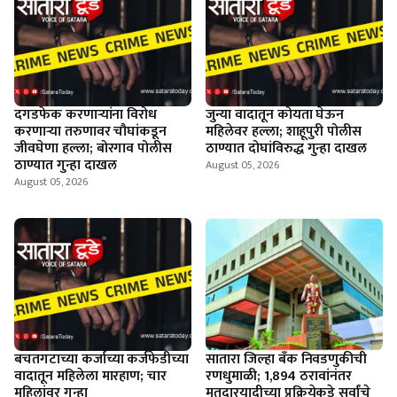
दगडफेक करणार्‍यांना विरोध
जुन्या वादातून कोयता घेऊन
करणार्‍या तरुणावर चौघांकडून
महिलेवर हल्ला; शाहूपुरी पोलीस
जीवघेणा हल्ला; बोरगाव पोलीस
ठाण्यात दोघांविरुद्ध गुन्हा दाखल
ठाण्यात गुन्हा दाखल
August 05, 2026
August 05, 2026
बचतगटाच्या कर्जाच्या कर्जफेडीच्या
सातारा जिल्हा बँक निवडणुकीची
वादातून महिलेला मारहाण; चार
रणधुमाळी; 1,894 ठरावांनंतर
महिलांवर गुन्हा
मतदारयादीच्या प्रक्रियेकडे सर्वांचे