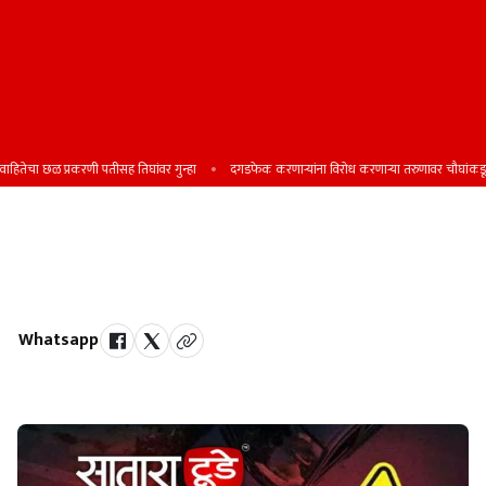
ितेचा छळ प्रकरणी पतीसह तिघांवर गुन्हा
दगडफेक करणार्‍यांना विरोध करणार्‍या तरुणावर चौघांकडून जी
अपघातात गंभीर जखमी झालेल्या
उपचारादरम्यान अनोळखी व्यक्तीचा मृत्यू
Whatsapp
by Team Satara Today | published on : 12 June 2026