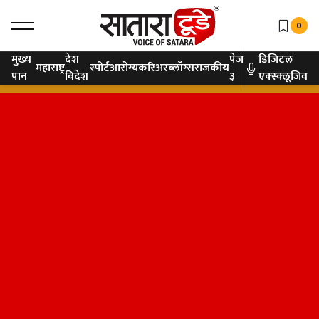
0
मुख्य
देश
पेज
डिजिटल
महाराष्ट्र
स्पोर्ट
आरोग्य
करिअर
ब्लॉग्स
राजकीय
पान
विदेश
३
एक्स्क्लूजिव