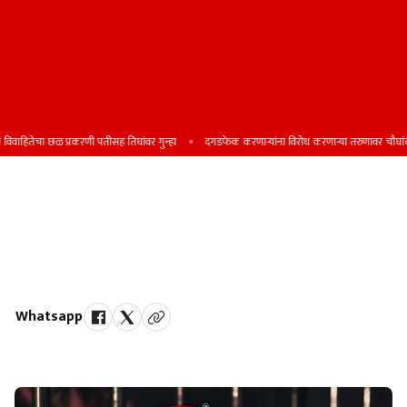
वाहितेचा छळ प्रकरणी पतीसह तिघांवर गुन्हा
दगडफेक करणार्‍यांना विरोध करणार्‍या तरुणावर चौघांकडून
वर्ये येथील विठ्ठल मंगलम
कार्यालयासमोरील बांधकाम स्थळावरून
30 हजारांचे साहित्य चोरीला
Whatsapp
by Team Satara Today | published on : 12 June 2026