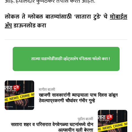
आहे. हवालदार कुमठेकर तपास करत आहेत.
लोकल ते ग्लोबल बातम्यांसाठी 'सातारा टुडे' चे
मोबाईल
ॲप
डाऊनलोड करा
ताज्या घडामोडींसाठी व्हॉट्सॲप चॅनेलला फॉलो करा !
मागील बातमी
खाजगी सावकारांनी व्यापार्‍याला पाच दिवस डांबून
ठेवल्याप्रकरणी चौघांवर गंभीर गुन्हे
पुढील बातमी
सातारा शहर व परिसरात वेगवेगळ्या घटनांमध्ये दोन
अल्पवयीन मुली बेपत्ता