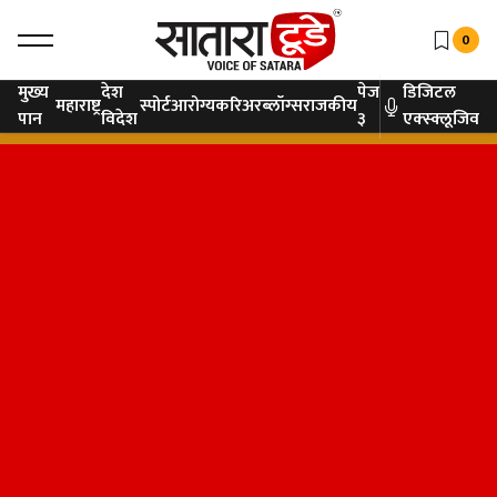
0
मुख्य
देश
पेज
डिजिटल
महाराष्ट्र
स्पोर्ट
आरोग्य
करिअर
ब्लॉग्स
राजकीय
पान
विदेश
३
एक्स्क्लूजिव