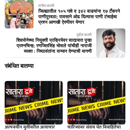
मागील बातमी
जिल्ह्यातील १०५ गावे व ३४२ वाडयांना ९७ टँकरने
पाणीपुरवठा; पावसाने ओढ दिल्यास पाणी टंचाईचा
प्रश्न आणखी ऐरणीवर येणार
पुढील बातमी
शिवसेनेच्या नियुक्ती प्रक्रियेवर सातार्‍यात पुन्हा
प्रश्नचिन्ह; रणजितसिंह भोसले यांचीही नाराजी
व्यक्त : निष्ठावंतांना सन्मान देण्याची मागणी
संबंधित बातम्या
अल्पवयीन मुलीवरील अत्याचार
चारित्र्यावर संशय घेत विवाहितेचा