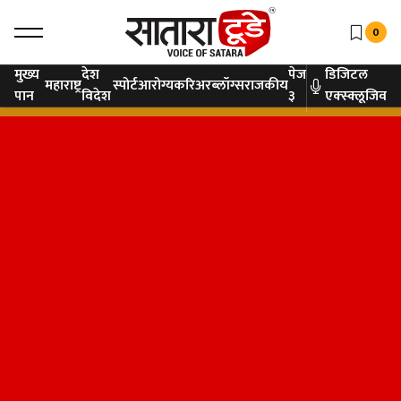
0
मुख्य
देश
पेज
डिजिटल
महाराष्ट्र
स्पोर्ट
आरोग्य
करिअर
ब्लॉग्स
राजकीय
पान
विदेश
३
एक्स्क्लूजिव