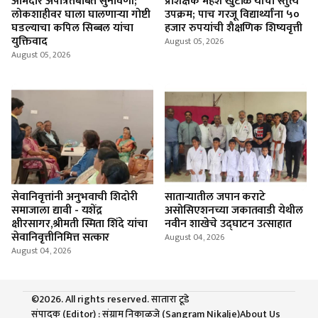
आमदार अपात्रतेबाबत सुनावणी;
प्रशिक्षक महेश खुटाळे यांचा स्तुत्य
लोकशाहीवर घाला घालणाऱ्या गोष्टी
उपक्रम; पाच गरजू विद्यार्थ्यांना ५०
घडल्याचा कपिल सिब्बल यांचा
हजार रुपयांची शैक्षणिक शिष्यवृत्ती
युक्तिवाद
August 05, 2026
August 05, 2026
सेवानिवृत्तांनी अनुभवाची शिदोरी
साताऱ्यातील जपान कराटे
समाजाला द्यावी - यशेंद्र
असोसिएशनच्या जकातवाडी येथील
क्षीरसागर,श्रीमती स्मिता शिंदे यांचा
नवीन शाखेचे उद्घाटन उत्साहात
सेवानिवृत्तीनिमित्त सत्कार
August 04, 2026
August 04, 2026
©2026. All rights reserved. सातारा टूडे
संपादक (Editor) : संग्राम निकाळजे (Sangram Nikalje)
About Us