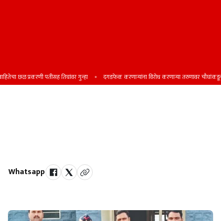
तेचा छळ प्रकरणी पतीसह तिघांवर गुन्हा
दगडफेक करणार्‍यांना विरोध करणार्‍या तरुणावर चौघांकडून जीव
हिंगणी येथे घडलेल्या घरफोडीच्या गुन्ह्याचा
उलगडा करण्यात म्हसवड पोलिसांना यश;
एकाला अटक
Whatsapp
by Team Satara Today | published on : 12 June 2026