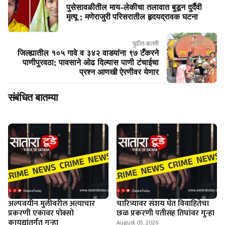
पुसेसावळीतील माय-लेकीचा तलावात बुडून दुर्दैवी
मृत्यू ; ​मणेराजुरी परिसरातील हृदयद्रावक घटना
पुढील बातमी
जिल्ह्यातील १०५ गावे व ३४२ वाडयांना ९७ टँकरने
पाणीपुरवठा; पावसाने ओढ दिल्यास पाणी टंचाईचा
प्रश्न आणखी ऐरणीवर येणार
संबंधित बातम्या
अल्पवयीन मुलीवरील अत्याचार
चारित्र्यावर संशय घेत विवाहितेचा
प्रकरणी एकावर पोक्सो
छळ प्रकरणी पतीसह तिघांवर गुन्हा
कायद्यांतर्गत गुन्हा
August 05, 2026