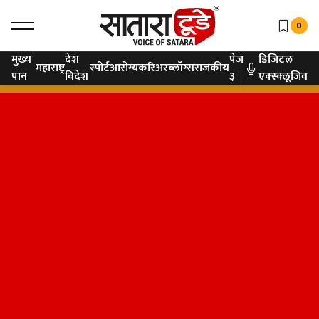
0
मुख्य
देश
पेज
डिजिटल
महाराष्ट्र
स्पोर्ट
आरोग्य
करिअर
ब्लॉग्स
राजकीय
पान
विदेश
३
एक्स्क्लूजिव