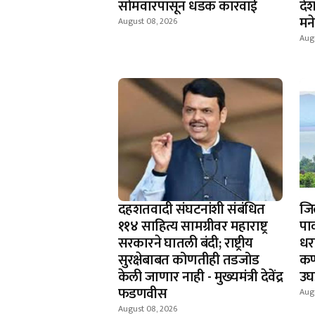
सोमवारपासून धडक कारवाई
देश
मन
August 08, 2026
Aug
दहशतवादी संघटनांशी संबंधित
जिल
११४ साहित्य सामग्रीवर महाराष्ट्र
पा
सरकारने घातली बंदी; राष्ट्रीय
धर
सुरक्षेबाबत कोणतीही तडजोड
कण्
केली जाणार नाही - मुख्यमंत्री देवेंद्र
उघ
फडणवीस
Aug
August 08, 2026