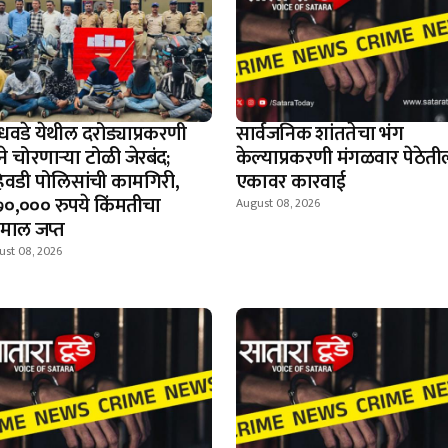
धवडे येथील दरोड्याप्रकरणी
सार्वजनिक शांततेचा भंग
े चोरणाऱ्या टोळी जेरबंद;
केल्याप्रकरणी मंगळवार पेठेती
िवडी पोलिसांची कामगिरी,
एकावर कारवाई
७०,००० रुपये किंमतीचा
August 08, 2026
्देमाल जप्त
ust 08, 2026