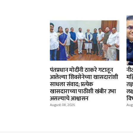
पंतप्रधान मोदींनी ठाकरे गटातून
नी
आलेल्या शिवसेनेच्या खासदारांशी
महि
साधला संवाद; प्रत्येक
तज्
खासदाराच्या पाठीशी खंबीर उभा
लक्
असल्याचे आश्वासन
वि
August 08, 2026
Aug