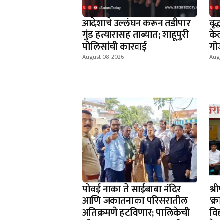
आदेशाचे उल्लंघन करून तडीपार
वृद
गुंड हत्यारासह ताब्यात; शाहूपुरी
केल
पोलिसांची कारवाई
गो
August 08, 2026
Aug
पोवई नाका ते साईबाबा मंदिर
श्
आणि जकातनाका परिसरातील
'क्
अतिक्रमणे हटविणार; पालिकेची
विद