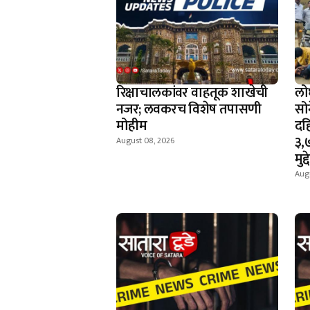
रिक्षाचालकांवर वाहतूक शाखेची
लो
नजर; लवकरच विशेष तपासणी
सोन
मोहीम
दह
३,
August 08, 2026
मुद
Aug