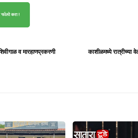
ा फॉलो करा !
स शिवीगाळ व मारहाणप्रकरणी
काशीळमध्ये रात्रीच्या वे