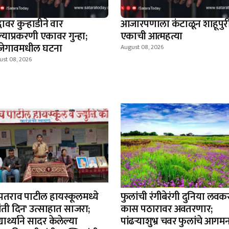
्धावर कुऱ्हाडीने वार
आजारपणाला कंटाळून शाहूपुर
्याप्रकरणी एकावर गुन्हा;
एकाची आत्महत्या
जेगावमधील घटना
August 08, 2026
ust 08, 2026
रीपतराव पाटील हायस्कूलमध्ये
फुलांची रंगीबेरंगी दुनिया लव
रांती दिन' उत्साहात साजरा;
कास पठारावर अवतरणार;
्यार्थ्याने सादर केलेल्या
पांढऱ्याशुभ्र चवर फुलांचे आगम