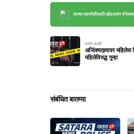
ताज्या घडामोडींसाठी व्हॉट्सॲप चॅनेलल
मागील बातमी
अजिंक्यतार्‍यावर महिले
महिलेविरुद्ध गुन्हा
संबंधित बातम्या