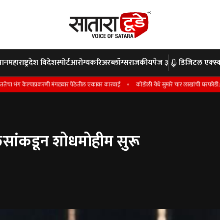
पान
महाराष्ट्र
देश विदेश
स्पोर्ट
आरोग्य
करिअर
ब्लॉग्स
राजकीय
पेज ३
डिजिटल एक्स्क
ंग केल्याप्रकरणी मंगळवार पेठेतील एकावर कारवाई
कोडोली येथे सुमारे चार लाखांची घरफोडी; सातारा 
िसांकडून शोधमोहीम सुरू