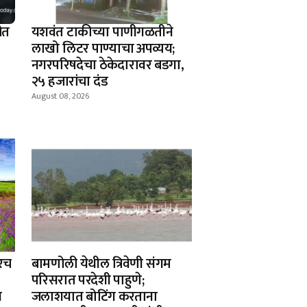
ीत
यशवंत टाकीच्या पाणीगळतीने
लाखो लिटर पाण्याचा अपव्यय;
नगरपरिषदेचा ठेकेदारावर बडगा,
२५ हजारांचा दंड
August 08, 2026
करच
बामणोली येथील त्रिवेणी संगम
परिसरात परदेशी पाहुणे;
न
जलाशयात बोटिंग करताना