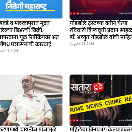
सवडे व मलकापुरात मुदत
गोडबोले ट्रस्टच्या वतीने येत्या
लेल्या बिअरची विक्री,
रविवारी शिष्यवृत्ती प्रदान सोहळ
नापरवाना गूळ रिपॅकिंगवर अन्न
डाॅ. अच्युत गोडबोले यांची माहि
औषध प्रशासनाची कारवाई
August 06, 2026
ust 06, 2026
टणमध्ये चायनीज मांजामुळे
महिलेचा विनयभंग केल्याप्रकर