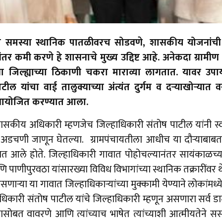
्या समस्या स्थानिक पातळीवरच सोडवणे, शासकीय योजनांच
ंतर कमी करणे हे शासनाचे मुख्य उद्दिष्ट आहे. अनेकदा ग्राम
ंवा जिल्ह्याच्या ठिकाणी चकरा माराव्या लागतात. यावर उपाय 
पाटील यांचा वाई तालुक्याच्या अंत्यंत दुर्गम व दऱ्याखोऱ्य
रा आयोजित करण्यात आला.
 प्रशासकीय अधिकारी म्हणजेच जिल्हाधिकारी संतोष पाटील यांनी स
ा अडचणी जाणून घेतल्या. ग्रामपंचायतीला आधीच या दौऱ्याबा
्यात आले होते. जिल्हाधिकारी गावात पोहोचल्यानंतर सायंकाळच
णि पाणीपुरवठा यांसारख्या विविध विभागांच्या स्थानिक तक्रारींवर
णाऱ्या या गावात जिल्हाधिकाऱ्यांच्या मुक्कामी येण्याने लोकांमध
धिकारी संतोष पाटील यांचे जिल्हाधिकारी म्हणून असणारा सर्व ड
ासोबत वावरणे आणि त्यांच्याच भाषेत त्यांच्याशी आत्मीयतेने सस