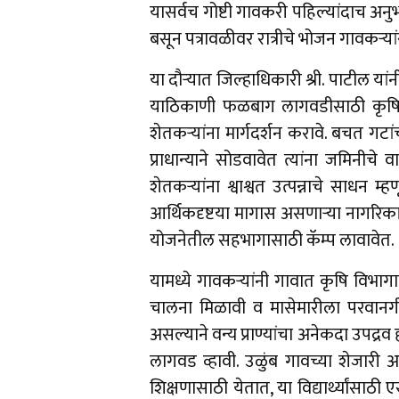
यासर्वच गोष्टी गावकरी पहिल्यांदाच अनु
बसून पत्रावळीवर रात्रीचे भोजन गावकऱ्यां
या दौऱ्यात जिल्हाधिकारी श्री. पाटील यांन
याठिकाणी फळबाग लागवडीसाठी कृषि वि
शेतकऱ्यांना मार्गदर्शन करावे. बचत गटां
प्राधान्याने सोडवावेत त्यांना जमिनीच
शेतकऱ्यांना श्वाश्वत उत्पन्नाचे साधन 
आर्थिकदृष्टया मागास असणाऱ्या नागरिक
योजनेतील सहभागासाठी कॅम्प लावावेत.
यामध्ये गावकऱ्यांनी गावात कृषि विभाग
चालना मिळावी व मासेमारीला परवानगी 
असल्याने वन्य प्राण्यांचा अनेकदा उपद्रव हो
लागवड व्हावी. उळुंब गावच्या शेजारी 
शिक्षणासाठी येतात, या विद्यार्थ्यांसा