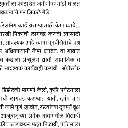
संस्कृतीला फाटा देत जमीनीवर मांडी घालत
ावकऱ्यांचे मन जिंकले गेले.
 रेशनिंग कार्ड असण्यासाठी कॅम्प घ्यावेत.
सारखी पिकांची लागवड करावी त्यासाठी
आवश्यक आहे त्यांना पूनर्वसितांचे प्रश्न
 अधिकाऱ्यांनी कॅम्प घ्यावेत. या गावात
य केंद्राला ॲब्युलंस द्यावी. सामाजिक व
ी आवश्यक कार्यवाही करावी. ॲग्रीस्टॅक
ठी डिझेलची मागणी केली, कृषि पर्यटनाला
ांची लागवड करण्यात यावी, दुर्गम भाग
े पूर्ण व्हावीत, रस्त्यांच्या दूतर्फा वृक्ष
जूबाजूच्या अनेक गावांमधील विद्यार्थी
शासकीय स्तरावरुन मदत मिळावी, पर्यटनाला