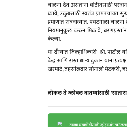
चालना देत असताना बोटींगसाठी परवानगी 
घ्यावे, उळुंबसाठी स्वतंत्र ग्रामपंचाय
प्रमाणात राबवाव्यात. पर्यटनाला चालना दे
नियमानुकूल करुन मिळावे, धरणग्रस्तां
केल्या.
या दौऱ्यात जिल्हाधिकारी श्री. पाटील
केंद्र आणि रास्त धान्य दुकान यांना प्रत्य
खरमाटे, तहसीलदार सोनाली मेटकरी, जलस
लोकल ते ग्लोबल बातम्यांसाठी 'सातारा 
ताज्या घडामोडींसाठी व्हॉट्सॲप चॅनेलल