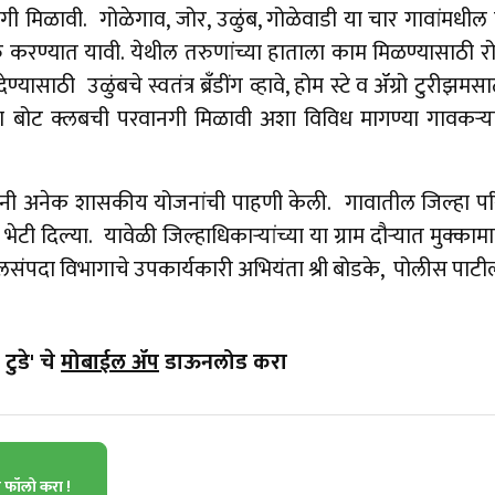
मिळावी. गोळेगाव, जोर, उळुंब, गोळेवाडी या चार गावांमधील पुन
त सुरु करण्यात यावी. येथील तरुणांच्या हाताला काम मिळण्यासाठी 
ण्यासाठी उळुंबचे स्वतंत्र ब्रँडींग व्हावे, होम स्टे व ॲग्रो टुरी
ना बोट क्लबची परवानगी मिळावी अशा विविध मागण्या गावकऱ्यांनी
 यांनी अनेक शासकीय योजनांची पाहणी केली. गावातील जिल्हा प
क्ष भेटी दिल्या. यावेळी जिल्हाधिकाऱ्यांच्या या ग्राम दौऱ्यात मुक्काम
ंपदा विभागाचे उपकार्यकारी अभियंता श्री बोडके, पोलीस पाटी
टुडे' चे
मोबाईल ॲप
डाऊनलोड करा
ा फॉलो करा !