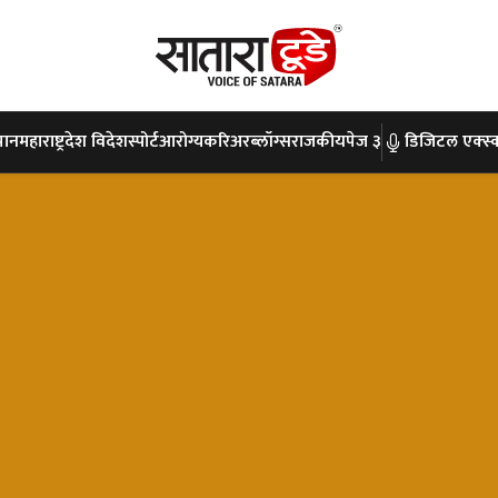
पान
महाराष्ट्र
देश विदेश
स्पोर्ट
आरोग्य
करिअर
ब्लॉग्स
राजकीय
पेज ३
डिजिटल एक्स्क