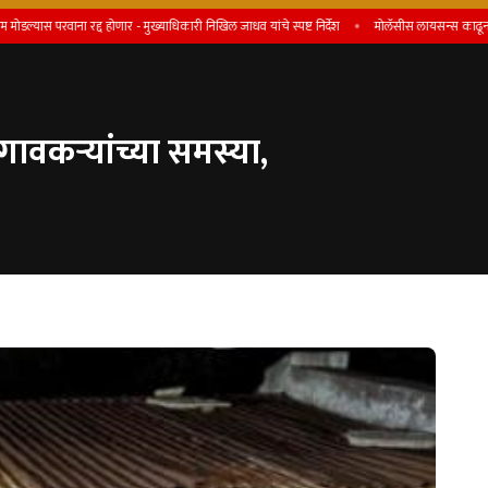
ा रद्द होणार - मुख्याधिकारी निखिल जाधव यांचे स्पष्ट निर्देश
माेलॅसीस लायसन्स काढून देतो, असे 
गावकऱ्यांच्या समस्या,