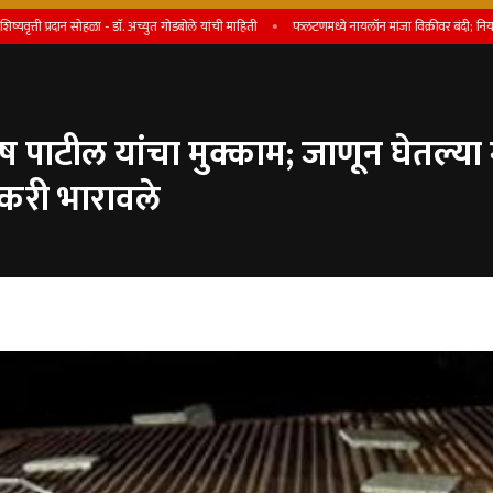
रदान सोहळा - डाॅ. अच्युत गोडबोले यांची माहिती
फलटणमध्ये नायलॉन मांजा विक्रीवर बंदी; नियम मोडल्यास परवान
ोष पाटील यांचा मुक्काम; जाणून घेतल्या 
वकरी भारावले