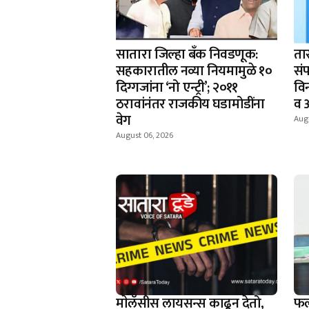
सातारा जिल्हा बँक निवडणूक:
ता
सहकारातील नव्या नियमामुळे १०
संप
दिग्गजांना ‘नो एन्ट्री’; २०११
वि
ठरावांनंतर राजकीय घडामोडींना
व 
वेग
Aug
August 06, 2026
माेलॅसीस लायसन्स काढून देतो,
फल