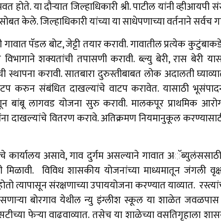
भवत होते. या दौऱ्यात जिल्हाधिकारी श्री. पाटील यांनी व्हीआयपी 
सोबत केले. जिल्हाधिकारी यांच्या या साधेपणाच्या वर्तनाने सर्वच ग
ी गावात पॅडल बोट, जेट्टी तयार करावी. गावातील प्रत्येक कुटुंबाकडे
भागाने शक्यतांची तपासणी करावी. ब्ल्यु बेरी, रास बेरी या
ची स्थापना करावी. सातबारा दुरुस्तीबाबत लोक अदालती घ्याव्यात, 
े वाटप करुन संबंधित दाखल्यांचे वाटप करावेत. यासाठी भूसंपादन
म्हणून बांबू लागवड योजना सुरु करावी. मालकपूर प्राथमिक आरोग्
ांना दाखल्यांचे वितरण करावे. अतिक्रमण नियमानुकूल करण्यासाठ
ाचे कार्यालय असावे, गाव दुर्गम असल्याने गावात अॅब्युलंससा
मिळावी. विविध शासकीय योजनांच्या माध्यमातून जंगली वृक्ष
तो त्यापासून संरक्षणाच्या उपाययोजना करण्यात याव्यात. रस्त्यांची काम
असणाऱ्या बोरगाव येथील न्यु इंग्लीश स्कूल या शाळेत जवळपास आ
ठी एसटीच्या फेऱ्या वाढवाव्यात. तसेच या शाळेच्या वसतिगृहाला 