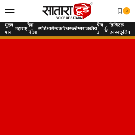
0
मुख्य
देश
पेज
डिजिटल
महाराष्ट्र
स्पोर्ट
आरोग्य
करिअर
ब्लॉग्स
राजकीय
पान
विदेश
३
एक्स्क्लूजिव