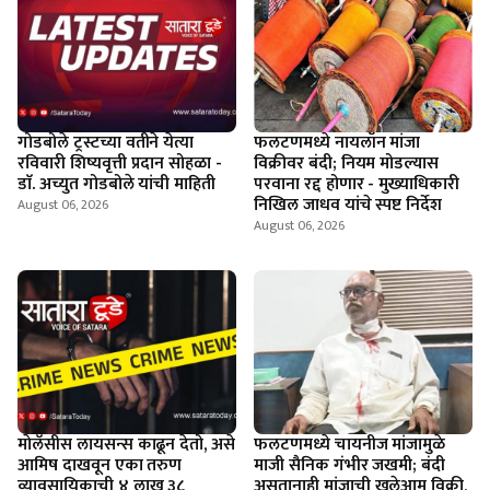
गोडबोले ट्रस्टच्या वतीने येत्या
फलटणमध्ये नायलॉन मांजा
रविवारी शिष्यवृत्ती प्रदान सोहळा -
विक्रीवर बंदी; नियम मोडल्यास
डाॅ. अच्युत गोडबोले यांची माहिती
परवाना रद्द होणार - मुख्याधिकारी
निखिल जाधव यांचे स्पष्ट निर्देश
August 06, 2026
August 06, 2026
माेलॅसीस लायसन्स काढून देतो, असे
फलटणमध्ये चायनीज मांजामुळे
आमिष दाखवून एका तरुण
माजी सैनिक गंभीर जखमी; बंदी
व्यावसायिकाची ४ लाख ३८
असतानाही मांजाची खुलेआम विक्री,