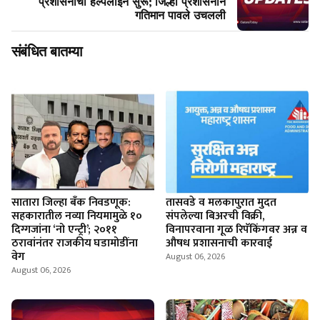
प्रशासनाची हेल्पलाइन सुरू; जिल्हा प्रशासनाने
गतिमान पावले उचलली
संबंधित बातम्या
सातारा जिल्हा बँक निवडणूक:
तासवडे व मलकापुरात मुदत
सहकारातील नव्या नियमामुळे १०
संपलेल्या बिअरची विक्री,
दिग्गजांना ‘नो एन्ट्री’; २०११
विनापरवाना गूळ रिपॅकिंगवर अन्न व
ठरावांनंतर राजकीय घडामोडींना
औषध प्रशासनाची कारवाई
वेग
August 06, 2026
August 06, 2026