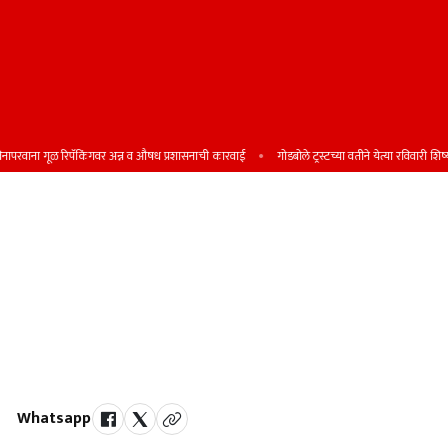
वाना गूळ रिपॅकिंगवर अन्न व औषध प्रशासनाची कारवाई
गोडबोले ट्रस्टच्या वतीने येत्या रविवारी शिष्यवृत्त
अवैध हातभट्टी दारू, ताडीविरोधात सातारा
जिल्ह्यात पाच दिवसांत 42 गुन्हे दाखल; 34
आरोपींना अटक, अडीच लाखांचा मुद्देमाल
जप्त
अवैध दारू विक्रीविरोधात राज्य उत्पादन शुल्क विभागाने विशेष मोहीम हाती घेतली
Whatsapp