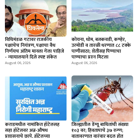
विधिमंडळ गटावर राजकीय
कोयना, धोम, बलकवडी, कण्हेर,
पक्षाचेच नियंत्रण, पक्षाचा वैध
उरमोडी व तारळी धरणात ८८ टक्के
निर्णयच अंतिम मानला गेला पाहिजे
पाणीसाठा; शेतीसह पिण्याचा
- न्यायालयाने दिले स्पष्ट संकेत
पाण्याचा प्रश्‍न मिटला
August 06, 2026
August 06, 2026
कराडमधील नामांकित हॉटेलसह
जिल्ह्यातील डेंग्यू बाधितांची संख्या
सहा हॉटेलवर अन्न-औषध
१०३ वर; हिवतापाचे ३७ रुग्ण;
प्रशासनाचे छापे, हॉटेलच्या
वातावरणात वारंवार बदल होत