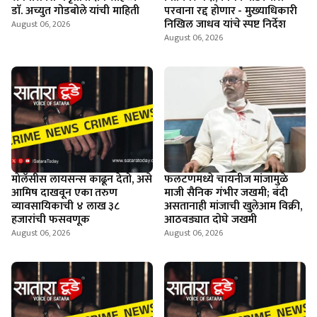
डाॅ. अच्युत गोडबोले यांची माहिती
परवाना रद्द होणार - मुख्याधिकारी
निखिल जाधव यांचे स्पष्ट निर्देश
August 06, 2026
August 06, 2026
माेलॅसीस लायसन्स काढून देतो, असे
फलटणमध्ये चायनीज मांजामुळे
आमिष दाखवून एका तरुण
माजी सैनिक गंभीर जखमी; बंदी
व्यावसायिकाची ४ लाख ३८
असतानाही मांजाची खुलेआम विक्री,
हजारांची फसवणूक
आठवड्यात दोघे जखमी
August 06, 2026
August 06, 2026