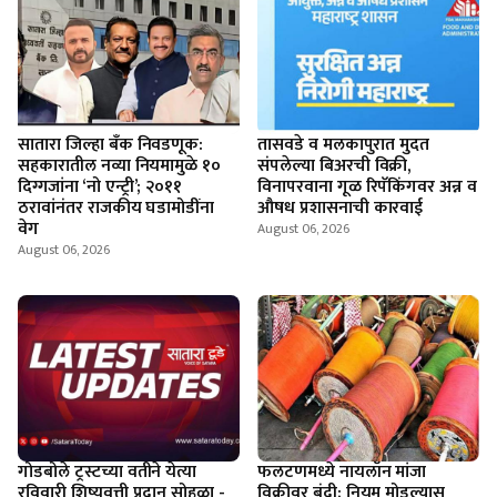
सातारा जिल्हा बँक निवडणूक:
तासवडे व मलकापुरात मुदत
सहकारातील नव्या नियमामुळे १०
संपलेल्या बिअरची विक्री,
दिग्गजांना ‘नो एन्ट्री’; २०११
विनापरवाना गूळ रिपॅकिंगवर अन्न व
ठरावांनंतर राजकीय घडामोडींना
औषध प्रशासनाची कारवाई
वेग
August 06, 2026
August 06, 2026
गोडबोले ट्रस्टच्या वतीने येत्या
फलटणमध्ये नायलॉन मांजा
रविवारी शिष्यवृत्ती प्रदान सोहळा -
विक्रीवर बंदी; नियम मोडल्यास