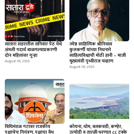
सातारा शहरातील शनिवार पेठ येथे
ज्येष्ठ साहित्यिक श्रीनिवास
अंमली पदार्थ बाळगल्याप्रकरणी
कुलकर्णी यांच्या निधनाने
दोन महिलांवर गुन्हा
साहित्यविश्वाची मोठी हानी – माजी
मुख्यमंत्री पृथ्वीराज चव्हाण
August 06, 2026
August 06, 2026
विधिमंडळ गटावर राजकीय
कोयना, धोम, बलकवडी, कण्हेर,
पक्षाचेच नियंत्रण, पक्षाचा वैध
उरमोडी व तारळी धरणात ८८ टक्के