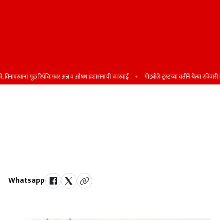
िनापरवाना गूळ रिपॅकिंगवर अन्न व औषध प्रशासनाची कारवाई
गोडबोले ट्रस्टच्या वतीने येत्या रविवारी शिष्य
सातार्‍यात चित्रपटसृष्टी उभारण्यासाठी
प्रयत्न करणार : मेघराज राजेभोसले
अखिल भारतीय मराठी चित्रपट महामंडळ निवडणुकीच्या पार्श्‍वभूमीवर समर्थ पॅनलची
भूमिका स्पष्ट
Whatsapp
by Team Satara Today | published on : 02 June 2026