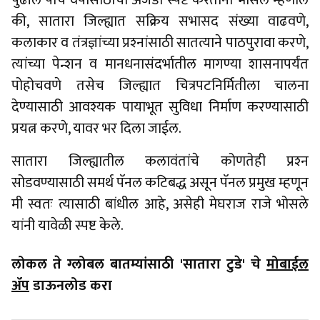
पुढील पाच वर्षांसाठीचा अजेंडा स्पष्ट करताना भोसले म्हणाले
की, सातारा जिल्ह्यात सक्रिय सभासद संख्या वाढवणे,
कलाकार व तंत्रज्ञांच्या प्रश्‍नांसाठी सातत्याने पाठपुरावा करणे,
त्यांच्या पेन्शन व मानधनासंदर्भातील मागण्या शासनापर्यंत
पोहोचवणे तसेच जिल्ह्यात चित्रपटनिर्मितीला चालना
देण्यासाठी आवश्यक पायाभूत सुविधा निर्माण करण्यासाठी
प्रयत्न करणे, यावर भर दिला जाईल.
सातारा जिल्ह्यातील कलावंतांचे कोणतेही प्रश्‍न
सोडवण्यासाठी समर्थ पॅनल कटिबद्ध असून पॅनल प्रमुख म्हणून
मी स्वतः त्यासाठी बांधील आहे, असेही मेघराज राजे भोसले
यांनी यावेळी स्पष्ट केले.
लोकल ते ग्लोबल बातम्यांसाठी 'सातारा टुडे' चे
मोबाईल
ॲप
डाऊनलोड करा