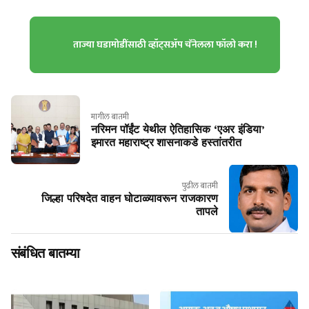
ताज्या घडामोडींसाठी व्हॉट्सॲप चॅनेलला फॉलो करा !
मागील बातमी
नरिमन पॉईंट येथील ऐतिहासिक ‘एअर इंडिया’
इमारत महाराष्ट्र शासनाकडे हस्तांतरीत
पुढील बातमी
जिल्हा परिषदेत वाहन घोटाळ्यावरून राजकारण
तापले
संबंधित बातम्या