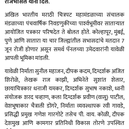
राजेभोसले यांनी दिले.
अखिल भारतीय मराठी चित्रपट महामंडळाच्या संचालक
मंडळाच्या पंचवार्षिक निवडणुकीच्या पार्श्‍वभूमीवर सातार्‍यात
आयोजित पत्रकार परिषदेत ते बोलत होते. कोल्हापूर, मुंबई,
पुणे आणि सातारा या चार जिल्ह्यांतील सभासदांचे मतदान 7
जून रोजी होणार असून समर्थ पॅनलच्या उमेदवारांनी यावेळी
आपली भूमिका मांडली.
यावेळी निर्माता सुनील महाजन, दीपक कदम, दिग्दर्शक अजित
शिरोळे, लेखक राज काझी, अभिनेते सुशांत शेलार,
छायाचित्रकार धनाजी यमकर, दिग्दर्शक सुभाष नकाशे, ध्वनी
संयोजक शरद चव्हाण, कला दिग्दर्शक प्रवीण (वासू) पाटील,
वेशभूषाकार चैत्राली डोंगरे, निर्माता व्यवस्थापक रवी गावडे,
प्रसिद्धी प्रमुख गणेश गारगोटे तसेच पी. वाय. कोळी, दीपक
देशमुख आणि कामगार प्रतिनिधी विकास तोरणे उपस्थित