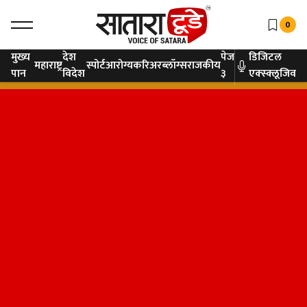
0
मुख्य
देश
पेज
डिजिटल
महाराष्ट्र
स्पोर्ट
आरोग्य
करिअर
ब्लॉग्स
राजकीय
पान
विदेश
३
एक्स्क्लूजिव