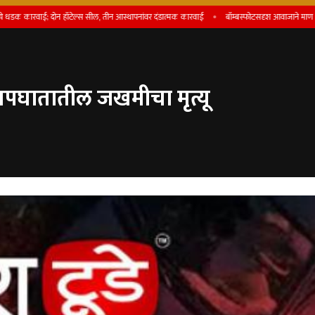
वाई; दोन हॉटेल्स सील, तीन आस्थापनांवर दंडात्मक कारवाई
बॉम्बस्फोटसदृश आवाजाने माण तालुका ह
पघातातील जखमीचा मृत्यू