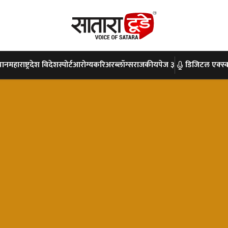
पान
महाराष्ट्र
देश विदेश
स्पोर्ट
आरोग्य
करिअर
ब्लॉग्स
राजकीय
पेज ३
डिजिटल एक्स्क