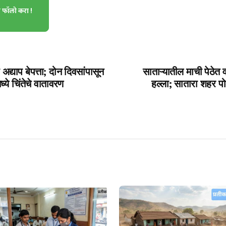
ा फॉलो करा !
्याप बेपत्ता; दोन दिवसांपासून
साताऱ्यातील माची पेठेत व
मध्ये चिंतेचे वातावरण
हल्ला; सातारा शहर पो