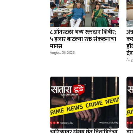
८ ऑगस्टला भव्य रक्तदान शिबीर;
अन
५ हजार बाटल्या रक्त संकलनाचा
कर
मानस
हॉ
दं
August 06, 2026
Aug
चारित्र्यावर संशय घेत विवाहितेचा
दग