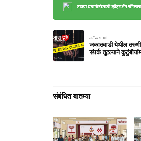
ताज्या घडामोडींसाठी व्हॉट्सॲप चॅनेलल
मागील बातमी
जकातवाडी येथील तरुणी अद
संपर्क तुटल्याने कुटुंबीयां
संबंधित बातम्या