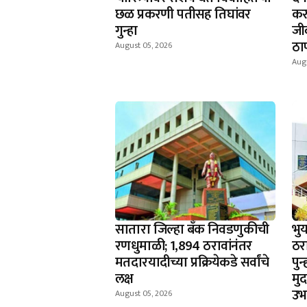
छळ प्रकरणी पतीसह तिघांवर
कर
गुन्हा
जी
ठा
August 05, 2026
Aug
सातारा जिल्हा बँक निवडणुकीची
भु
रणधुमाळी; 1,894 ठरावांनंतर
ठर
मतदारयादीच्या प्रक्रियेकडे सर्वांचे
पु
लक्ष
मु
उभा
August 05, 2026