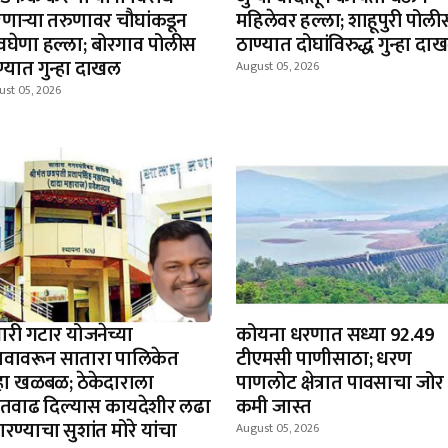
णार्‍या तरुणावर चौघांकडून
महिलेवर हल्ला; शाहूपुरी पोली
वघेणा हल्ला; बोरगाव पोलीस
ठाण्यात दोघांविरुद्ध गुन्हा दा
ण्यात गुन्हा दाखल
August 05, 2026
ust 05, 2026
यारी गटार योजनेच्या
कोयना धरणात सध्या 92.49
ावावरून सातारा पालिकेत
टीएमसी पाणीसाठा; धरण
न्हा खळबळ; ठेकेदाराला
पाणलोट क्षेत्रात पावसाचा जोर
दतवाढ दिल्यास कायदेशीर लढा
कमी जास्त
रण्याचा सुशांत मोरे यांचा
August 05, 2026