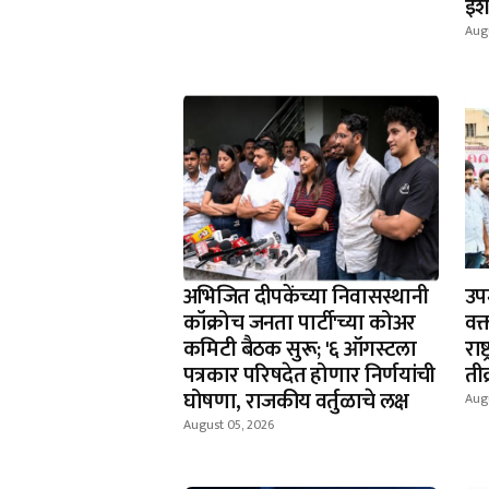
इश
Aug
अभिजित दीपकेंच्या निवासस्थानी
उपम
कॉक्रोच जनता पार्टी'च्या कोअर
वक
कमिटी बैठक सुरू; '६ ऑगस्टला
राष
पत्रकार परिषदेत होणार निर्णयांची
ती
घोषणा, राजकीय वर्तुळाचे लक्ष
Aug
August 05, 2026