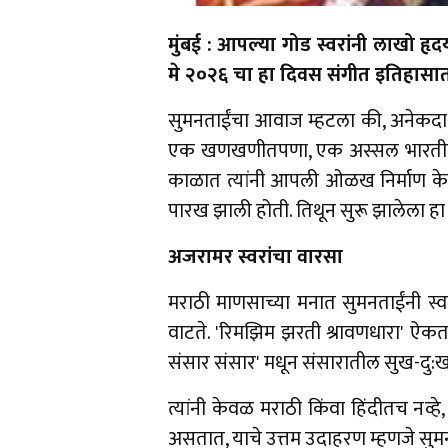
मुंबई : आपल्या गोड स्वरांनी लाखो हृदया
मे २०२६ चा हा दिवस संगीत इतिहासात
सुमनताईंचा आवाज म्हटला की, अनेकदा लत
एक खणखणीतपणा, एक अस्सल भारतीय लय आ
काळात त्यांनी आपली ओळख निर्माण केली 
पारख झाली होती. तिथून सुरू झालेला हा प्
अजरामर स्वरांचा वारसा
मराठी माणसाच्या मनात सुमनताईंनी स्वतः
वाटते. 'रिमझिम झरती श्रावणधारा' ऐकता
संसार संसार' मधून संसारातील सुख-दु:
त्यांनी केवळ मराठी किंवा हिंदीतच नव्ह
असतात, याचे उत्तम उदाहरण म्हणजे सुमनत