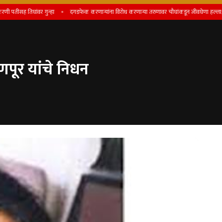
ह तिघांवर गुन्हा
दगडफेक करणार्‍यांना विरोध करणार्‍या तरुणावर चौघांकडून जीवघेणा हल्ला; बोरगाव 
ाणपूर यांचे निधन