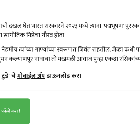
ानाची दखल घेत भारत सरकारने २०२३ मध्ये त्यांना 'पद्मभूषण' पुरस्
ा सांगीतिक निष्ठेचा गौरव होता.
मीच त्यांच्या गाण्यांच्या स्वरूपात जिवंत राहतील. जेव्हा कधी
ुमन कल्याणपूर नावाचा तो मखमली आवाज पुन्हा एकदा रसिकांच
टुडे' चे
मोबाईल ॲप
डाऊनलोड करा
ा फॉलो करा !