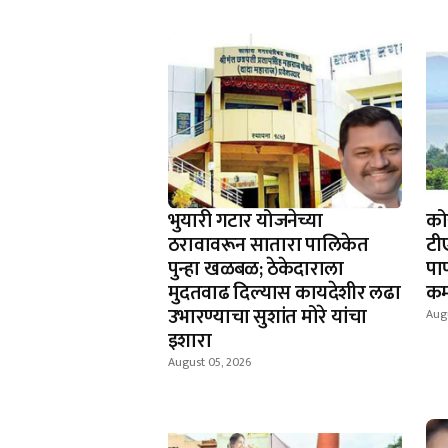
भुयारी गटार योजनेच्या
को
ठरावावरून सातारा पालिकेत
टी
पुन्हा खळबळ; ठेकेदाराला
पा
मुदतवाढ दिल्यास कायदेशीर लढा
कम
उभारण्याचा सुशांत मोरे यांचा
Aug
इशारा
August 05, 2026