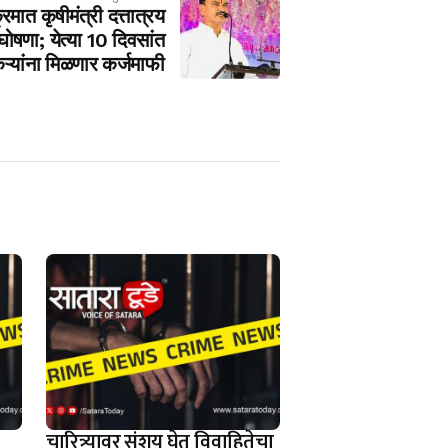
मात कृषीमंत्री दत्तात्रय
ोषणा; येत्‍या 10 दिवसांत
ऱ्यांना मिळणार कर्जमाफी
चारित्र्यावर संशय घेत विवाहितेचा