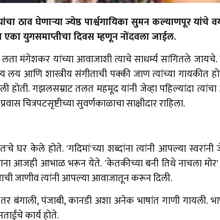
ंचा ठाव घेणाऱ्या ज्येष्ठ पार्श्वगायिका सुमन कल्याणपूर यांचे 
 एका युगसमाप्तीचा दिवस म्हणून नोंदवला जाईल.
ा मंगेशकर यांच्या आवाजाशी त्याचे साधर्म्य सांगितले जायचे. 
णि शास्त्रीय संगीताची पक्की जाण त्यांच्या गायकीत होती. '
होती. गझलसम्राट तलत महमूद यांनी जेव्हा पहिल्यांदा त्यांचा आ
रवास चित्रपटसृष्टीच्या सुवर्णकाळाचा साक्षीदार राहिला.
चे घर केले होते. 'गदिमां'च्या शब्दांना त्यांनी आपल्या स्वरा
ना आजही आभाळ भरून येते. 'केतकीच्या बनी तिथे नाचला मोर' मध
खाची जाणीव त्यांनी आपल्या आवाजातून करून दिली.
े, तर बंगाली, पंजाबी, कानडी अशा अनेक भाषांत गाणी गायली. भाषे
ाईंचे कार्य होते.