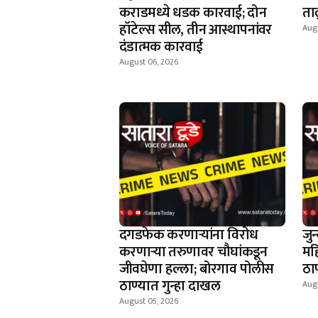
कराडमध्ये धडक कारवाई; दोन
ता
हॉटेल्स सील, तीन आस्थापनांवर
Aug
दंडात्मक कारवाई
August 06, 2026
दगडफेक करणार्‍यांना विरोध
जु
करणार्‍या तरुणावर चौघांकडून
मह
जीवघेणा हल्ला; बोरगाव पोलीस
ठाण
ठाण्यात गुन्हा दाखल
Aug
August 05, 2026