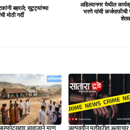
अहिल्यानगर येथील कार्यक्र
ांनी बहरले; सुट्ट्यांच्या
भरणे यांची कर्जमाफीची घ
ंची मोठी गर्दी
शेतक
म्बस्फोटसदृश आवाजाने माण
अल्पवयीन मुलीवरील अत्याचार