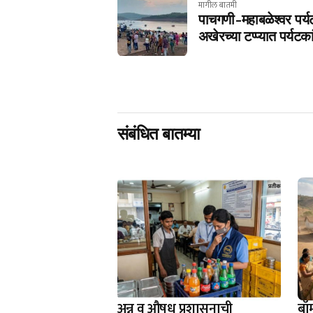
मागील बातमी
पाचगणी-महाबळेश्वर पर्यटक
अखेरच्या टप्प्यात पर्यटका
संबंधित बातम्या
अन्न व औषध प्रशासनाची
बॉ