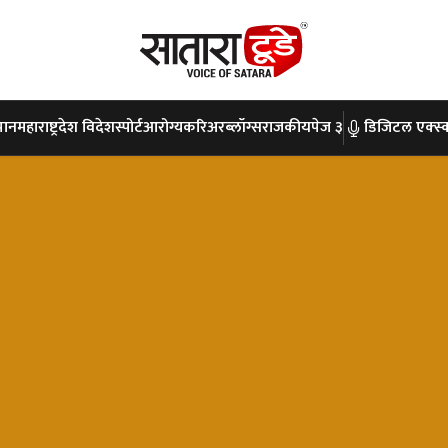
पान
महाराष्ट्र
देश विदेश
स्पोर्ट
आरोग्य
करिअर
ब्लॉग्स
राजकीय
पेज ३
डिजिटल एक्स्क