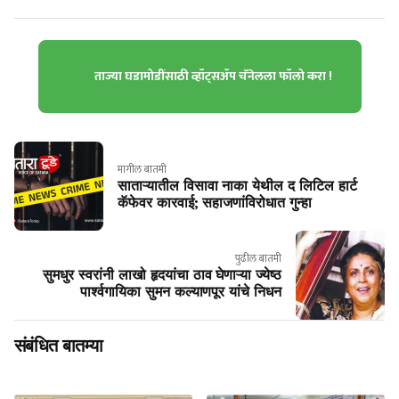
ताज्या घडामोडींसाठी व्हॉट्सॲप चॅनेलला फॉलो करा !
मागील बातमी
साताऱ्यातील विसावा नाका येथील द लिटिल हार्ट
कॅफेवर कारवाई; सहाजणांविरोधात गुन्हा
पुढील बातमी
सुमधुर स्वरांनी लाखो हृदयांचा ठाव घेणाऱ्या ज्येष्ठ
पार्श्वगायिका सुमन कल्याणपूर यांचे निधन
संबंधित बातम्या