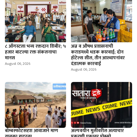
८ ऑगस्टला भव्य रक्तदान शिबीर; ५
अन्न व औषध प्रशासनाची
हजार बाटल्या रक्त संकलनाचा
कराडमध्ये धडक कारवाई; दोन
मानस
हॉटेल्स सील, तीन आस्थापनांवर
दंडात्मक कारवाई
August 06, 2026
August 06, 2026
बॉम्बस्फोटसदृश आवाजाने माण
अल्पवयीन मुलीवरील अत्याचार
तालुका हादरला
प्रकरणी एकावर पोक्सो