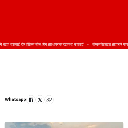
डक कारवाई; दोन हॉटेल्स सील, तीन आस्थापनांवर दंडात्मक कारवाई
बॉम्बस्फोटसदृश आवाजाने माण ताल
पाचगणी-महाबळेश्वर पर्यटकांनी बहरले;
सुट्ट्यांच्या अखेरच्या टप्प्यात पर्यटकांची
मोठी गर्दी
Whatsapp
by Team Satara Today | published on : 31 May 2026