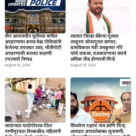
तीन अल्पवयीन मुलींच्या कथित
सातारा जिल्हा बँकेचा गुलाल
अपहरणाचा बनाव मेढा पोलिसांनी
लावूनच सोलापुरात जाणार;
केलेल्या तपासात उघड, भीतीपोटी
ग्रामविकास मंत्री जयकुमार गोरे
अपहरणाची बनावट कहाणी
यांचे वक्तव्य, राजकारणाचा संघर्ष
रचल्याचे निष्पन्न
अधिक तीव्र होण्याची चिन्हे
August 05, 2026
August 05, 2026
सातार्‍यात यादोगोपाळ पेठेत
शिवसेना पक्षाचं नाव आणि चिन्ह,
पाणीपुरवठा विस्कळीत; महिलांनी
आमदार अपात्रतेबाबत सुनावणी;