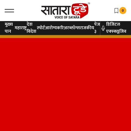
0
मुख्य
देश
पेज
डिजिटल
महाराष्ट्र
स्पोर्ट
आरोग्य
करिअर
ब्लॉग्स
राजकीय
पान
विदेश
३
एक्स्क्लूजिव