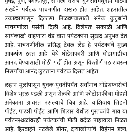
मुंबई, पुणे, कोल्हापूर, सांगली तसेच गुजरातमधूनही मोठ्या
संख्येने पर्यटक पाचगणीत दाखल होत आहेत. शहरातील
उकाड्यापासून दिलासा मिळवण्यासाठी अनेक कुटुंबांनी
पाचगणीला पसंती दिली आहे. विशेषतः सकाळी आणि
सायंकाळी वाहणारा थंड वारा पर्यटकांना सुखद अनुभव देत
आहे. पाचगणीतील प्रसिद्ध टेबल लँड हे पर्यटकांचे मुख्य
आकर्षण ठरत आहे. येथे घोडेसफारी आणि घोडागाडीचा
आनंद घेण्यासाठी मोठी गर्दी होत असून विस्तीर्ण पठारावरुन
निसर्गाचा आनंद लुटताना पर्यटक दिसत आहेत.
लहान मुलांपासून युवक-युवतींपर्यंत सर्वांनाच घोडेसफारीची
विशेष भुरळ पडली असून सेल्फी आणि फोटोग्राफीचा मोहही
अनेकांना आवरत नसल्याचे चित्र आहे. याशिवाय सिडनी
पॉईंट, पारशी पॉईंट आणि भिलार येथील पुस्तकांचे गाव या
पर्यटनस्थळांवरही पर्यटकांची मोठी वर्दळ पाहायला मिळत
आहे. हिरवाईने नटलेले डोंगर, दऱ्याखोऱ्यांचे विहंगम दृश्य,