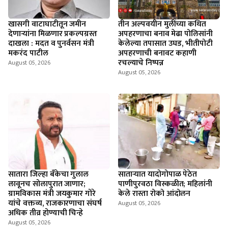
खासगी वाटाघाटीतून जमीन
तीन अल्पवयीन मुलींच्या कथित
देणाऱ्यांना मिळणार प्रकल्पग्रस्त
अपहरणाचा बनाव मेढा पोलिसांनी
दाखला : मदत व पुनर्वसन मंत्री
केलेल्या तपासात उघड, भीतीपोटी
मकरंद पाटील
अपहरणाची बनावट कहाणी
रचल्याचे निष्पन्न
August 05, 2026
August 05, 2026
सातारा जिल्हा बँकेचा गुलाल
सातार्‍यात यादोगोपाळ पेठेत
लावूनच सोलापुरात जाणार;
पाणीपुरवठा विस्कळीत; महिलांनी
ग्रामविकास मंत्री जयकुमार गोरे
केले रास्ता रोको आंदोलन
यांचे वक्तव्य, राजकारणाचा संघर्ष
August 05, 2026
अधिक तीव्र होण्याची चिन्हे
August 05, 2026