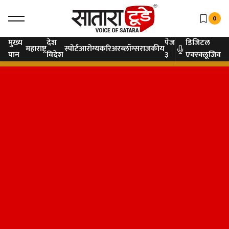
0
मुख्य
देश
पेज
डिजिटल
महाराष्ट्र
स्पोर्ट
आरोग्य
करिअर
ब्लॉग्स
राजकीय
पान
विदेश
३
एक्स्क्लूजिव