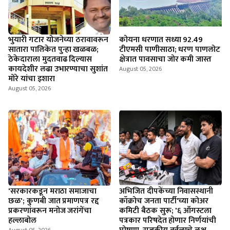
भुयारी गटार योजनेच्या ठरावावरून
कोयना धरणात सध्या 92.49
सातारा पालिकेत पुन्हा खळबळ;
टीएमसी पाणीसाठा; धरण पाणलोट
ठेकेदाराला मुदतवाढ दिल्यास
क्षेत्रात पावसाचा जोर कमी जास्त
कायदेशीर लढा उभारण्याचा सुशांत
August 05, 2026
मोरे यांचा इशारा
August 05, 2026
'सरकारकडून मराठा समाजाचा
अभिजित दीपकेंच्या निवासस्थानी
छळ'; कुणबी जात प्रमाणपत्र रद्द
कॉक्रोच जनता पार्टी'च्या कोअर
प्रकरणांवरून मनोज जरांगेंचा
कमिटी बैठक सुरू; '६ ऑगस्टला
हल्लाबोल
पत्रकार परिषदेत होणार निर्णयांची