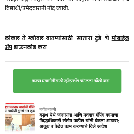
विद्यार्थी/उमेदवारांनी नोंद घ्यावी.
लोकल ते ग्लोबल बातम्यांसाठी 'सातारा टुडे' चे
मोबाईल
ॲप
डाऊनलोड करा
ताज्या घडामोडींसाठी व्हॉट्सॲप चॅनेलला फॉलो करा !
मागील बातमी
वडूथ येथे जनगणना आणि मतदार मॅपिंग कामाचा
जिल्हाधिकारी संतोष पाटील यांनी घेतला आढावा;
अचूक व वेळेत काम करण्याचे दिले आदेश