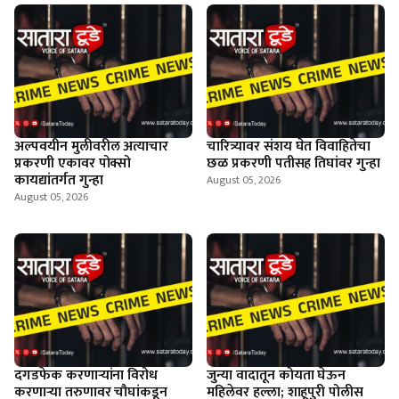
अल्पवयीन मुलीवरील अत्याचार
चारित्र्यावर संशय घेत विवाहितेचा
प्रकरणी एकावर पोक्सो
छळ प्रकरणी पतीसह तिघांवर गुन्हा
कायद्यांतर्गत गुन्हा
August 05, 2026
August 05, 2026
दगडफेक करणार्‍यांना विरोध
जुन्या वादातून कोयता घेऊन
करणार्‍या तरुणावर चौघांकडून
महिलेवर हल्ला; शाहूपुरी पोलीस