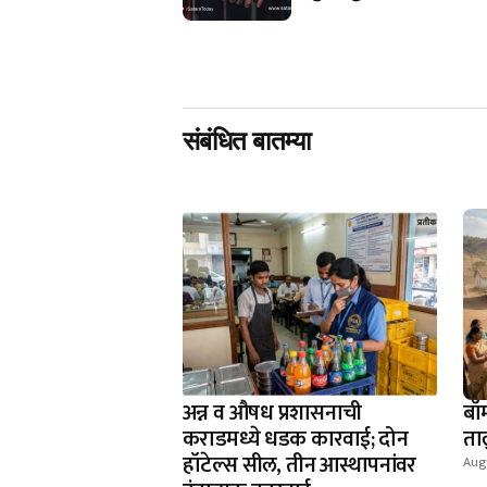
संबंधित बातम्या
अन्न व औषध प्रशासनाची
बॉ
कराडमध्ये धडक कारवाई; दोन
ता
हॉटेल्स सील, तीन आस्थापनांवर
Aug