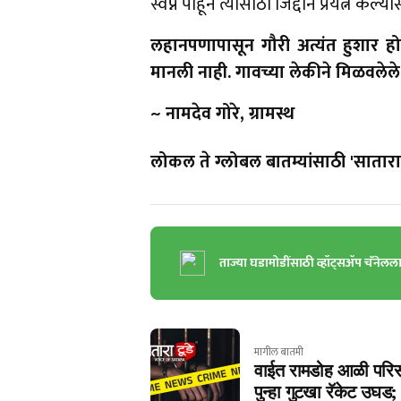
स्वप्ने पाहून त्यासाठी जिद्दीने प्रयत्न क
लहानपणापासून गौरी अत्यंत हुशार हो
मानली नाही. गावच्या लेकीने मिळवलेले 
~ नामदेव गोरे, ग्रामस्थ
लोकल ते ग्लोबल बातम्यांसाठी 'सातारा 
ताज्या घडामोडींसाठी व्हॉट्सॲप चॅनेलल
मागील बातमी
वाईत रामडोह आळी परिस
पुन्हा गुटखा रॅकेट उघड