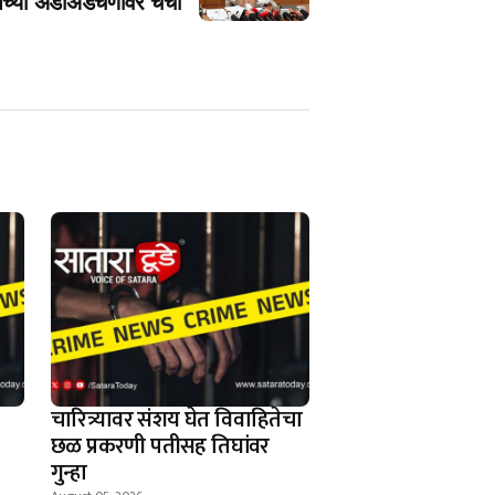
च्या अडीअडचणींवर चर्चा
चारित्र्यावर संशय घेत विवाहितेचा
छळ प्रकरणी पतीसह तिघांवर
गुन्हा