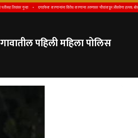
िघांवर गुन्हा
दगडफेक करणार्‍यांना विरोध करणार्‍या तरुणावर चौघांकडून जीवघेणा हल्ला; बोरगाव पोल
ा गावातील पहिली महिला पोलिस