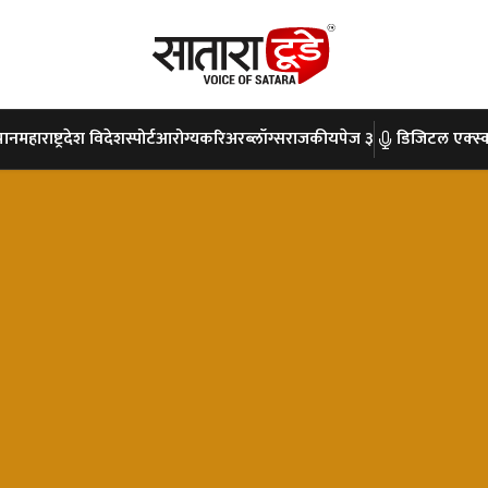
पान
महाराष्ट्र
देश विदेश
स्पोर्ट
आरोग्य
करिअर
ब्लॉग्स
राजकीय
पेज ३
डिजिटल एक्स्क