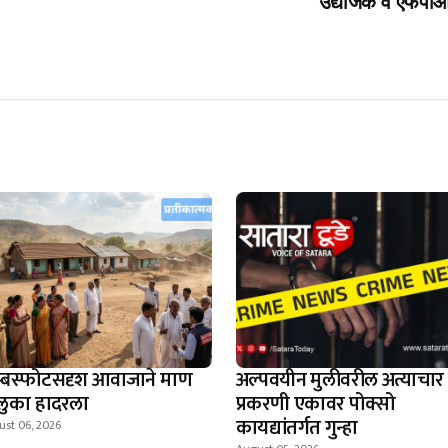
उद्योजक व एफपीओं
म्बस्फोटसदृश आवाजाने माण
अल्पवयीन मुलीवरील अत्याचार
लुका हादरला
प्रकरणी एकावर पोक्सो
कायद्यांतर्गत गुन्हा
ust 06, 2026