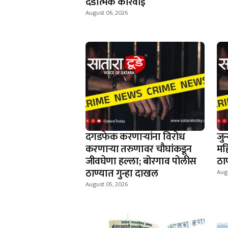
दंडात्मक कारवाई
August 06, 2026
दगडफेक करणार्‍यांना विरोध
जु
करणार्‍या तरुणावर चौघांकडून
मह
जीवघेणा हल्ला; बोरगाव पोलीस
ठाण
ठाण्यात गुन्हा दाखल
Aug
August 05, 2026