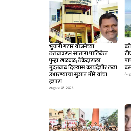
भुयारी गटार योजनेच्या
को
ठरावावरून सातारा पालिकेत
टी
पुन्हा खळबळ; ठेकेदाराला
पा
मुदतवाढ दिल्यास कायदेशीर लढा
कम
उभारण्याचा सुशांत मोरे यांचा
Aug
इशारा
August 05, 2026