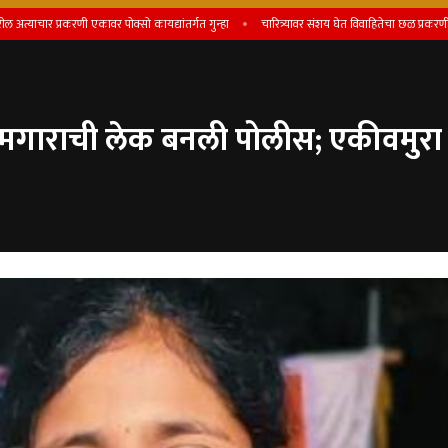
ार प्रकरणी एकावर पोक्सो कायद्यांतर्गत गुन्हा
चारित्र्यावर संशय घेत विवाहितेचा छळ प्रकरणी पतीसह त
ामगाराची लेक बनली पोलीस; एकीवमुर