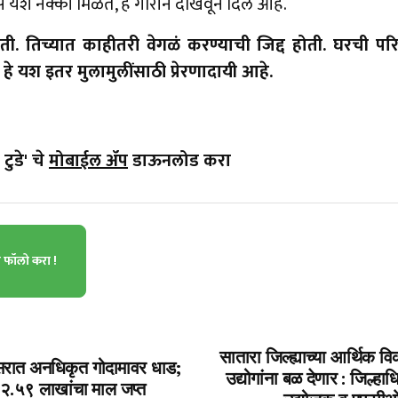
ेल्यास यश नक्की मिळते, हे गौरीने दाखवून दिले आहे.
ती. तिच्यात काहीतरी वेगळं करण्याची जिद्द होती. घरची प
हे यश इतर मुलामुलींसाठी प्रेरणादायी आहे.
टुडे' चे
मोबाईल ॲप
डाऊनलोड करा
ा फॉलो करा !
सातारा जिल्ह्याच्या आर्थिक व
रात अनधिकृत गोदामावर धाड;
उद्योगांना बळ देणार : जिल्हा
; २.५९ लाखांचा माल जप्त