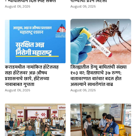
- न्यायालयाने दिले स्पष्ट संकेत
पाण्याचा प्रश्‍न मिटला
August 06, 2026
August 06, 2026
कराडमधील नामांकित हॉटेलसह
जिल्ह्यातील डेंग्यू बाधितांची संख्या
सहा हॉटेलवर अन्न-औषध
१०३ वर; हिवतापाचे ३७ रुग्ण;
प्रशासनाचे छापे, हॉटेलच्या
वातावरणात वारंवार बदल होत
नावाबाबत गुप्तता
असल्याने साथरोगांत वाढ
August 06, 2026
August 06, 2026