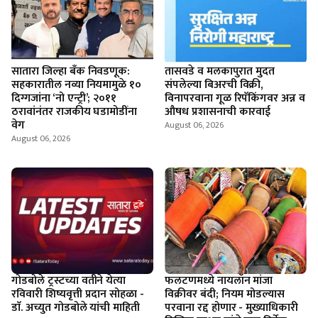
सातारा जिल्हा बँक निवडणूक:
तासवडे व मलकापुरात मुदत
सहकारातील नव्या नियमामुळे १०
संपलेल्या बिअरची विक्री,
दिग्गजांना ‘नो एन्ट्री’; २०११
विनापरवाना गूळ रिपॅकिंगवर अन्न व
ठरावांनंतर राजकीय घडामोडींना
औषध प्रशासनाची कारवाई
वेग
August 06, 2026
August 06, 2026
गोडबोले ट्रस्टच्या वतीने येत्या
फलटणमध्ये नायलॉन मांजा
रविवारी शिष्यवृत्ती प्रदान सोहळा -
विक्रीवर बंदी; नियम मोडल्यास
डाॅ. अच्युत गोडबोले यांची माहिती
परवाना रद्द होणार - मुख्याधिकारी