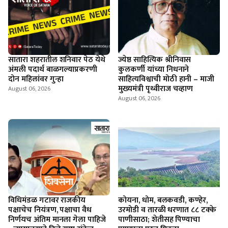
सातारा शहरातील शनिवार पेठ येथे
ज्येष्ठ साहित्यिक श्रीनिवास
अंमली पदार्थ बाळगल्याप्रकरणी
कुलकर्णी यांच्या निधनाने
दोन महिलांवर गुन्हा
साहित्यविश्वाची मोठी हानी – माजी
मुख्यमंत्री पृथ्वीराज चव्हाण
August 06, 2026
August 06, 2026
विधिमंडळ गटावर राजकीय
कोयना, धोम, बलकवडी, कण्हेर,
पक्षाचेच नियंत्रण, पक्षाचा वैध
उरमोडी व तारळी धरणात ८८ टक्के
निर्णयच अंतिम मानला गेला पाहिजे
पाणीसाठा; शेतीसह पिण्याचा