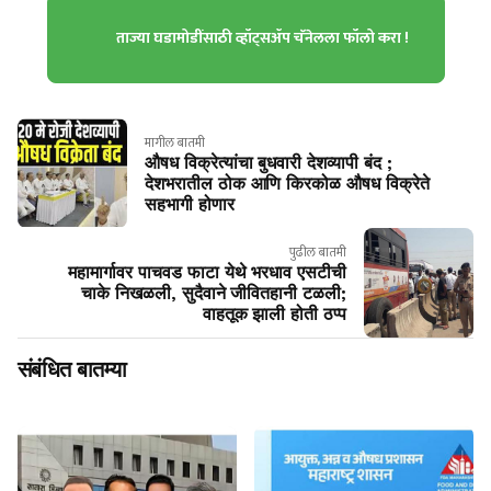
ताज्या घडामोडींसाठी व्हॉट्सॲप चॅनेलला फॉलो करा !
मागील बातमी
औषध विक्रेत्यांचा बुधवारी देशव्यापी बंद ;
देशभरातील ठोक आणि किरकोळ औषध विक्रेते
सहभागी होणार
पुढील बातमी
महामार्गावर पाचवड फाटा येथे भरधाव एसटीची
चाके निखळली, सुदैवाने जीवितहानी टळली;
वाहतूक झाली होती ठप्प
संबंधित बातम्या