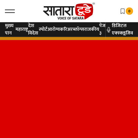
0
मुख्य
देश
पेज
डिजिटल
महाराष्ट्र
स्पोर्ट
आरोग्य
करिअर
ब्लॉग्स
राजकीय
पान
विदेश
३
एक्स्क्लूजिव