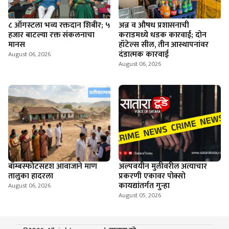
८ ऑगस्टला भव्य रक्तदान शिबीर; ५
अन्न व औषध प्रशासनाची
हजार बाटल्या रक्त संकलनाचा
कराडमध्ये धडक कारवाई; दोन
मानस
हॉटेल्स सील, तीन आस्थापनांवर
दंडात्मक कारवाई
August 06, 2026
August 06, 2026
बॉम्बस्फोटसदृश आवाजाने माण
अल्पवयीन मुलीवरील अत्याचार
तालुका हादरला
प्रकरणी एकावर पोक्सो
कायद्यांतर्गत गुन्हा
August 06, 2026
August 05, 2026