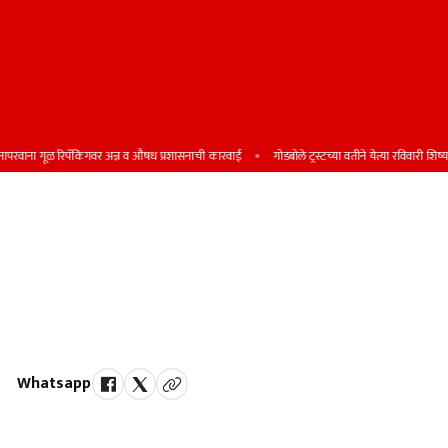
ाना गूळ रिपॅकिंगवर अन्न व औषध प्रशासनाची कारवाई
गोडबोले ट्रस्टच्या वतीने येत्या रविवारी शिष्यवृत्ती
नीट पेपरफुटी : शिवराज मोटेगावकर यांना
नऊ दिवसाची सीबीआय कोठडी; टोळीशी
संगनमत करून पेपर फुटी आणि प्रसार
केल्याचे प्राथमिक तपासात समोर
Whatsapp
by Team Satara Today | published on : 18 May 2026