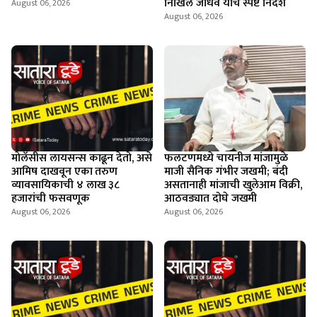
निखिल जाधव यांचे स्पष्ट निर्देश
August 06, 2026
August 06, 2026
माेलॅसीस लायसन्स काढून देतो, असे
फलटणमध्ये चायनीज मांजामुळे
आमिष दाखवून एका तरुण
माजी सैनिक गंभीर जखमी; बंदी
व्यावसायिकाची ४ लाख ३८
असतानाही मांजाची खुलेआम विक्री,
हजारांची फसवणूक
आठवड्यात दोघे जखमी
August 06, 2026
August 06, 2026