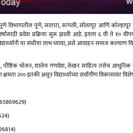
ुणे विभागातील पुणे, सातारा, सांगली, सोलापूर आणि कोल्हापू
ासाठी प्रवेश प्रक्रिया सुरू झाली आहे. इयत्ता ६ वी ते १० वीपर्य
यार्थ्यांनी या संधीचा लाभ घ्यावा, असे आवाहन समाज कल्याण विभा
 निवास, पौष्टिक भोजन, शालेय गणवेश, लेखन साहित्य तसेच आधुनिक
ेश क्षमता २०० इतकी असून विद्यार्थ्यांच्या सर्वांगीण विकासावर वि
(9665869629)
9524)
0726814)