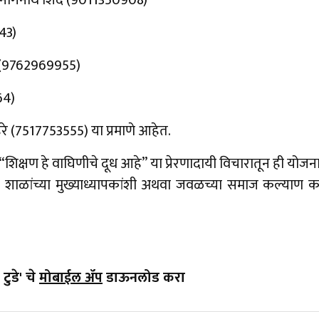
 नागनाथ शिंदे (9011350908)
43)
रे (9762969955)
64)
रे (7517753555) या प्रमाणे आहेत.
ा “शिक्षण हे वाघिणीचे दूध आहे” या प्रेरणादायी विचारातून ही य
धित शाळांच्या मुख्याध्यापकांशी अथवा जवळच्या समाज कल्याण क
टुडे' चे
मोबाईल ॲप
डाऊनलोड करा