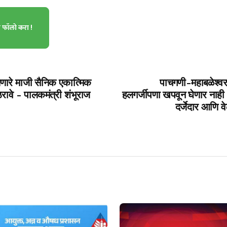
ा फॉलो करा !
येणारे माजी सैनिक एकात्मिक
पाचगणी-महाबळेश्वर 
ठरावे - पालकमंत्री शंभूराज
हलगर्जीपणा खपवून घेणार नाही 
दर्जेदार आणि वे