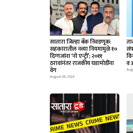
सातारा जिल्हा बँक निवडणूक:
ता
सहकारातील नव्या नियमामुळे १०
संप
दिग्गजांना ‘नो एन्ट्री’; २०११
वि
ठरावांनंतर राजकीय घडामोडींना
व 
वेग
Aug
August 06, 2026