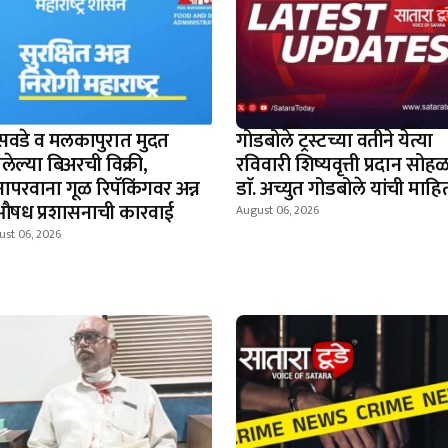
सवडे व मलकापुरात मुदत
गोडबोले ट्रस्टच्या वतीने येत्या
लेल्या बिअरची विक्री,
रविवारी शिष्यवृत्ती प्रदान सोहळ
नापरवाना गूळ रिपॅकिंगवर अन्न
डाॅ. अच्युत गोडबोले यांची माहि
औषध प्रशासनाची कारवाई
August 06, 2026
ust 06, 2026