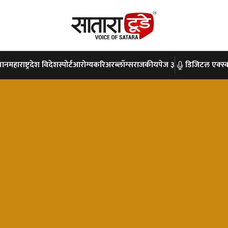
पान
महाराष्ट्र
देश विदेश
स्पोर्ट
आरोग्य
करिअर
ब्लॉग्स
राजकीय
पेज ३
डिजिटल एक्स्क