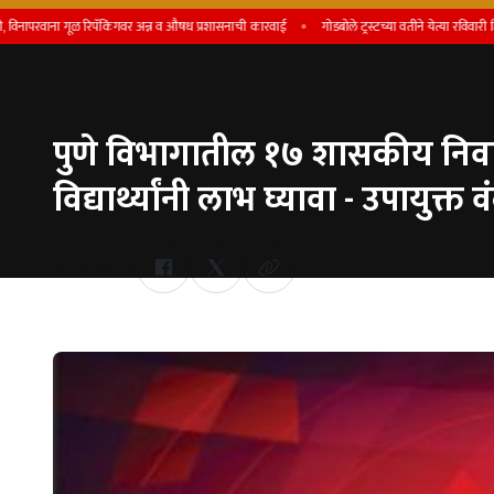
ना गूळ रिपॅकिंगवर अन्न व औषध प्रशासनाची कारवाई
गोडबोले ट्रस्टच्या वतीने येत्या रविवारी शिष्यवृत्ती प
पुणे विभागातील १७ शासकीय निवासी 
विद्यार्थ्यांनी लाभ घ्यावा - उपायुक्त 
Whatsapp
by Team Satara Today | published on : 18 May 2026