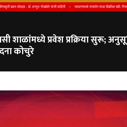
्रदान सोहळा - डाॅ. अच्युत गोडबोले यांची माहिती
फलटणमध्ये नायलॉन मांजा विक्रीवर बंदी; नियम मोडल्यास परवा
शाळांमध्ये प्रवेश प्रक्रिया सुरू; अन
वंदना कोचुरे