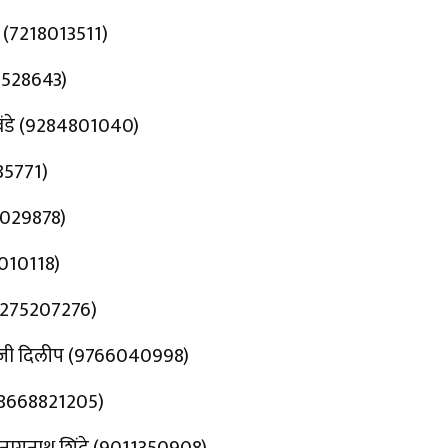
धव (7218013511)
23528643)
वंडे (9284801040)
85771)
98029878)
8010118)
 (8275207276)
तानाजी दिलीप (9766040998)
 (8668821205)