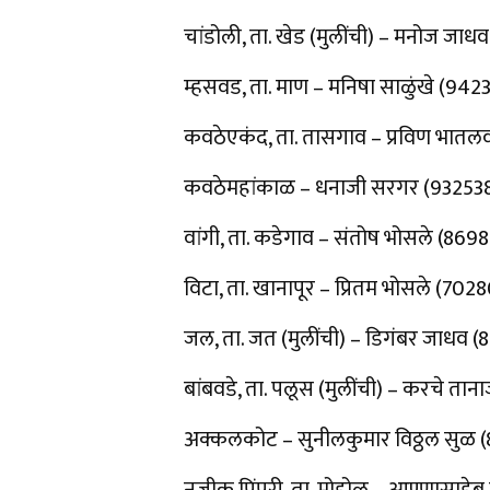
चांडोली, ता. खेड (मुलींची) – मनोज जा
म्हसवड, ता. माण – मनिषा साळुंखे (94
कवठेएकंद, ता. तासगाव – प्रविण भातल
कवठेमहांकाळ – धनाजी सरगर (93253
वांगी, ता. कडेगाव – संतोष भोसले (86
विटा, ता. खानापूर – प्रितम भोसले (702
जल, ता. जत (मुलींची) – डिगंबर जाधव
बांबवडे, ता. पलूस (मुलींची) – करचे 
अक्कलकोट – सुनीलकुमार विठ्ठल सुळ