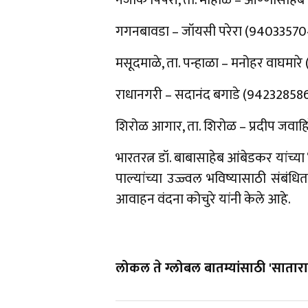
नजीक पिंपरी, ता. मोहोळ – आण्णासाहेब
गगनबावडा – जॉयसी परेरा (94033570
मसूदमाळे, ता. पन्हाळा – मनोहर वाघमा
राधानगरी – सदानंद बगाडे (94232858
शिरोळ आगार, ता. शिरोळ – प्रदीप जवाहि
भारतरत्न डॉ. बाबासाहेब आंबेडकर यांच्य
पाल्यांच्या उज्ज्वल भविष्यासाठी संबं
आवाहन वंदना कोचुरे यांनी केले आहे.
लोकल ते ग्लोबल बातम्यांसाठी 'सातारा 