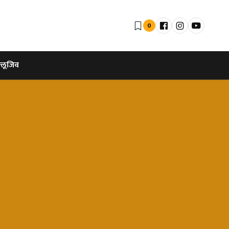
0
्लूजिव