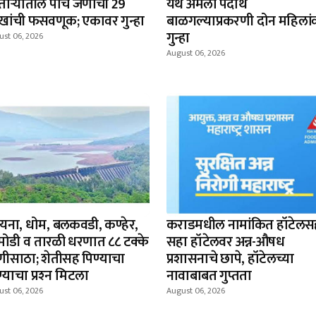
ताऱ्यातील पाच जणांची 29
येथे अंमली पदार्थ
खांची फसवणूक; एकावर गुन्हा
बाळगल्याप्रकरणी दोन महिलां
गुन्हा
ust 06, 2026
August 06, 2026
यना, धोम, बलकवडी, कण्हेर,
कराडमधील नामांकित हॉटेलस
मोडी व तारळी धरणात ८८ टक्के
सहा हॉटेलवर अन्न-औषध
णीसाठा; शेतीसह पिण्याचा
प्रशासनाचे छापे, हॉटेलच्या
्याचा प्रश्‍न मिटला
नावाबाबत गुप्तता
ust 06, 2026
August 06, 2026