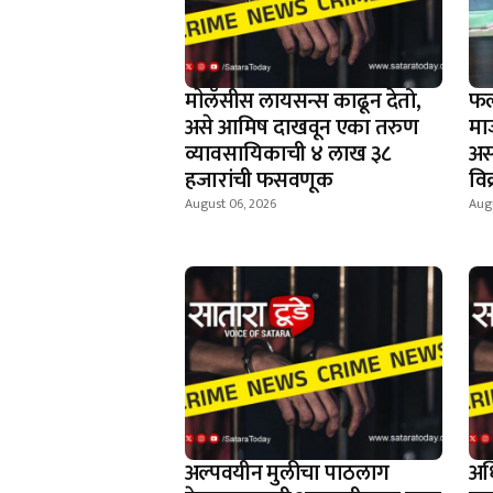
माेलॅसीस लायसन्स काढून देतो,
फल
असे आमिष दाखवून एका तरुण
मा
व्यावसायिकाची ४ लाख ३८
अस
हजारांची फसवणूक
वि
August 06, 2026
Aug
अल्पवयीन मुलीचा पाठलाग
अध