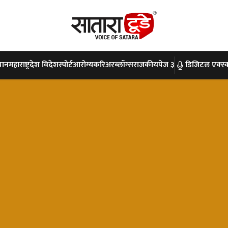
पान
महाराष्ट्र
देश विदेश
स्पोर्ट
आरोग्य
करिअर
ब्लॉग्स
राजकीय
पेज ३
डिजिटल एक्स्क