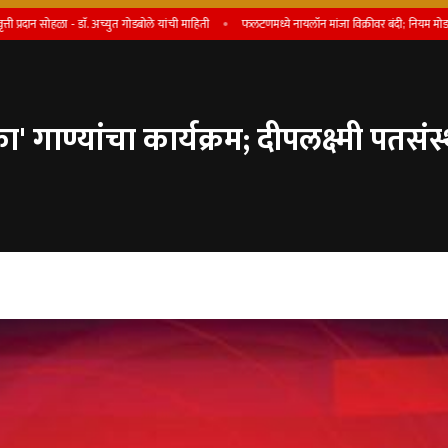
सोहळा - डाॅ. अच्युत गोडबोले यांची माहिती
फलटणमध्ये नायलॉन मांजा विक्रीवर बंदी; नियम मोडल्यास परवाना रद
' गाण्यांचा कार्यक्रम; दीपलक्ष्मी पतसं