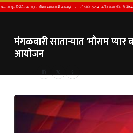
ळ रिपॅकिंगवर अन्न व औषध प्रशासनाची कारवाई
गोडबोले ट्रस्टच्या वतीने येत्या रविवारी शिष्यवृत्ती प्रदान 
मंगळवारी साताऱ्यात 'मौसम प्यार का
आयोजन
Whatsapp
by Team Satara Today | published on : 17 May 2026