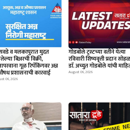
सवडे व मलकापुरात मुदत
गोडबोले ट्रस्टच्या वतीने येत्या
लेल्या बिअरची विक्री,
रविवारी शिष्यवृत्ती प्रदान सोहळ
नापरवाना गूळ रिपॅकिंगवर अन्न
डाॅ. अच्युत गोडबोले यांची माहि
औषध प्रशासनाची कारवाई
August 06, 2026
ust 06, 2026