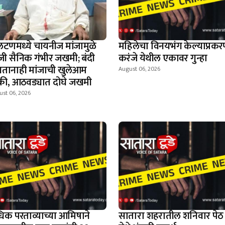
टणमध्ये चायनीज मांजामुळे
महिलेचा विनयभंग केल्याप्रकर
जी सैनिक गंभीर जखमी; बंदी
करंजे येथील एकावर गुन्हा
तानाही मांजाची खुलेआम
August 06, 2026
क्री, आठवड्यात दोघे जखमी
ust 06, 2026
िक परताव्याच्या आमिषाने
सातारा शहरातील शनिवार पेठ