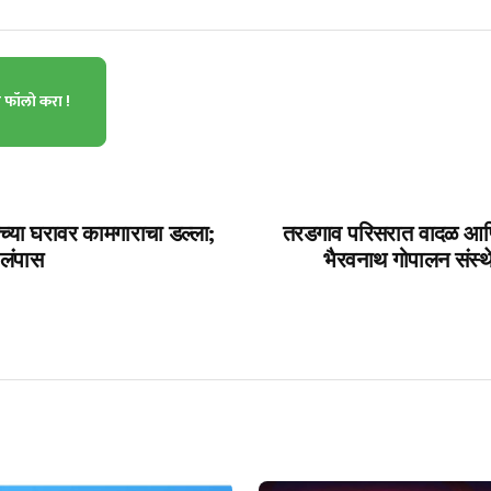
ा फॉलो करा !
च्या घरावर कामगाराचा डल्ला;
तरडगाव परिसरात वादळ आणि व
 लंपास
भैरवनाथ गोपालन संस्थेच