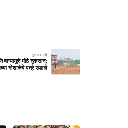
पुढील बातमी
ाऱ्यामुळे मोठे नुकसान;
्या गोशाळेचे पत्रे उडाले