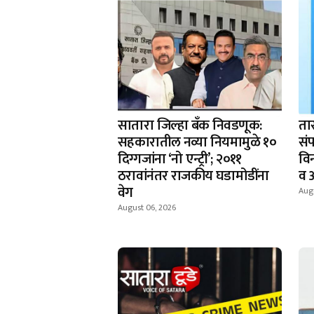
सातारा जिल्हा बँक निवडणूक:
ता
सहकारातील नव्या नियमामुळे १०
संप
दिग्गजांना ‘नो एन्ट्री’; २०११
वि
ठरावांनंतर राजकीय घडामोडींना
व 
वेग
Aug
August 06, 2026