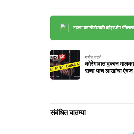
ताज्या घडामोडींसाठी व्हॉट्सॲप चॅनेलल
मागील बातमी
कोरेगावात दुकान मालका
सव्वा पाच लाखांचा ऐवज
संबंधित बातम्या