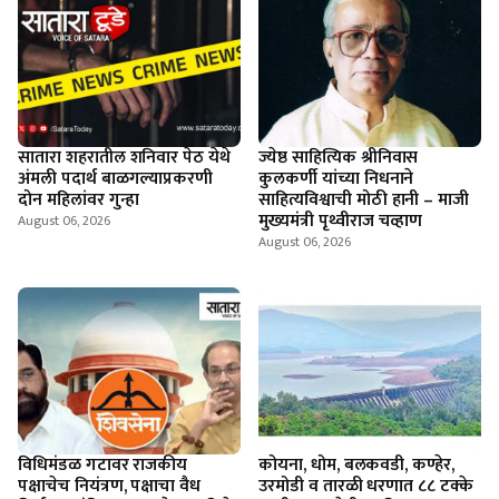
सातारा शहरातील शनिवार पेठ येथे
ज्येष्ठ साहित्यिक श्रीनिवास
अंमली पदार्थ बाळगल्याप्रकरणी
कुलकर्णी यांच्या निधनाने
दोन महिलांवर गुन्हा
साहित्यविश्वाची मोठी हानी – माजी
मुख्यमंत्री पृथ्वीराज चव्हाण
August 06, 2026
August 06, 2026
विधिमंडळ गटावर राजकीय
कोयना, धोम, बलकवडी, कण्हेर,
पक्षाचेच नियंत्रण, पक्षाचा वैध
उरमोडी व तारळी धरणात ८८ टक्के