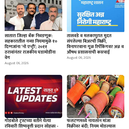
सातारा जिल्हा बँक निवडणूक:
तासवडे व मलकापुरात मुदत
सहकारातील नव्या नियमामुळे १०
संपलेल्या बिअरची विक्री,
दिग्गजांना ‘नो एन्ट्री’; २०११
विनापरवाना गूळ रिपॅकिंगवर अन्न व
ठरावांनंतर राजकीय घडामोडींना
औषध प्रशासनाची कारवाई
वेग
August 06, 2026
August 06, 2026
गोडबोले ट्रस्टच्या वतीने येत्या
फलटणमध्ये नायलॉन मांजा
रविवारी शिष्यवृत्ती प्रदान सोहळा -
विक्रीवर बंदी; नियम मोडल्यास