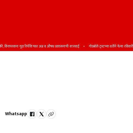
विनापरवाना गूळ रिपॅकिंगवर अन्न व औषध प्रशासनाची कारवाई
गोडबोले ट्रस्टच्या वतीने येत्या रविवारी शिष्
सैदापूरमध्ये बिअर बारसमोर
हाणामारीप्रकरणी एकाविरुद्ध गुन्हा;
घटनेमुळे परिसरात काही काळ गोंधळाचे
वातावरण
Whatsapp
by Team Satara Today | published on : 17 May 2026