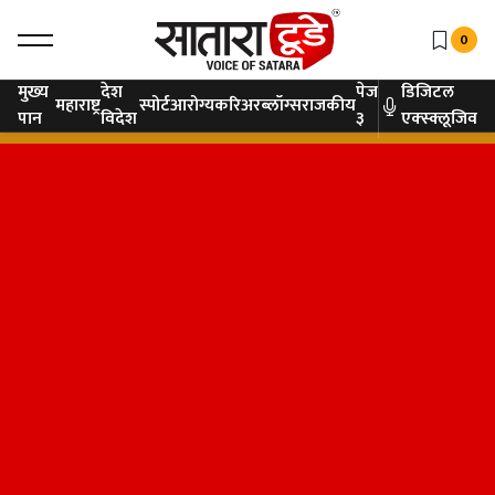
0
मुख्य
देश
पेज
डिजिटल
महाराष्ट्र
स्पोर्ट
आरोग्य
करिअर
ब्लॉग्स
राजकीय
पान
विदेश
३
एक्स्क्लूजिव