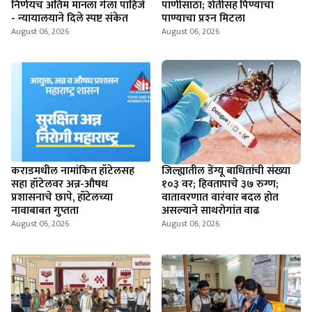
निर्णयच अंतिम मानला गेला पाहिजे
पाणीसाठा; शेतीसह पिण्याचा
- न्यायालयाने दिले स्पष्ट संकेत
पाण्याचा प्रश्‍न मिटला
August 06, 2026
August 06, 2026
कराडमधील नामांकित हॉटेलसह
जिल्ह्यातील डेंग्यू बाधितांची संख्या
सहा हॉटेलवर अन्न-औषध
१०३ वर; हिवतापाचे ३७ रुग्ण;
प्रशासनाचे छापे, हॉटेलच्या
वातावरणात वारंवार बदल होत
नावाबाबत गुप्तता
असल्याने साथरोगांत वाढ
August 06, 2026
August 06, 2026