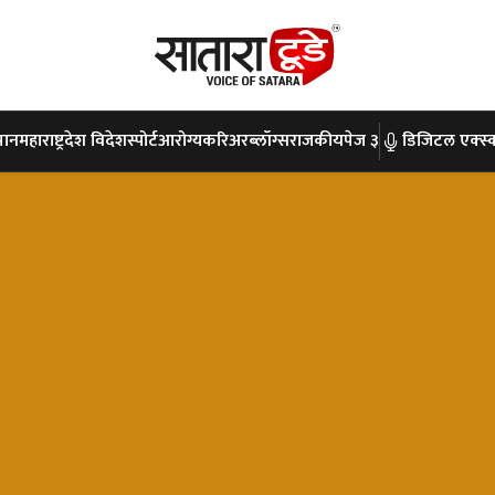
पान
महाराष्ट्र
देश विदेश
स्पोर्ट
आरोग्य
करिअर
ब्लॉग्स
राजकीय
पेज ३
डिजिटल एक्स्क