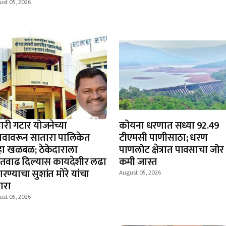
ust 05, 2026
यारी गटार योजनेच्या
कोयना धरणात सध्या 92.49
ावावरून सातारा पालिकेत
टीएमसी पाणीसाठा; धरण
न्हा खळबळ; ठेकेदाराला
पाणलोट क्षेत्रात पावसाचा जोर
दतवाढ दिल्यास कायदेशीर लढा
कमी जास्त
रण्याचा सुशांत मोरे यांचा
August 05, 2026
ारा
ust 05, 2026