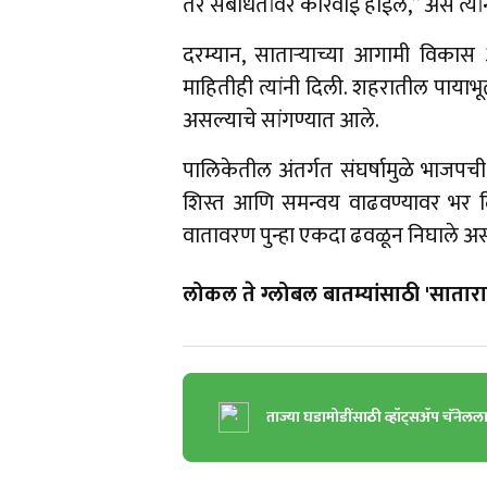
तर संबंधितांवर कारवाई होईल,” असे त्यांनी
दरम्यान, साताऱ्याच्या आगामी विक
माहितीही त्यांनी दिली. शहरातील पायाभू
असल्याचे सांगण्यात आले.
पालिकेतील अंतर्गत संघर्षामुळे भाजपच
शिस्त आणि समन्वय वाढवण्यावर भर दि
वातावरण पुन्हा एकदा ढवळून निघाले असून
लोकल ते ग्लोबल बातम्यांसाठी 'सातारा 
ताज्या घडामोडींसाठी व्हॉट्सॲप चॅनेलल