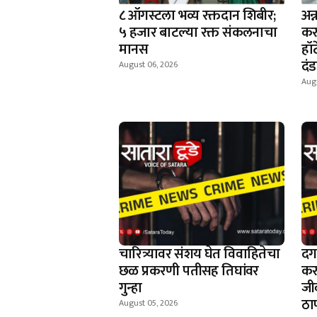
८ ऑगस्टला भव्य रक्तदान शिबीर;
अन
५ हजार बाटल्या रक्त संकलनाचा
कर
मानस
हॉ
दं
August 06, 2026
Aug
चारित्र्यावर संशय घेत विवाहितेचा
दग
छळ प्रकरणी पतीसह तिघांवर
कर
गुन्हा
जी
ठा
August 05, 2026