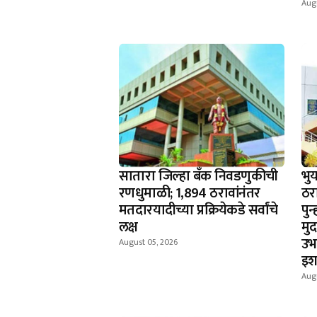
Aug
सातारा जिल्हा बँक निवडणुकीची
भु
रणधुमाळी; 1,894 ठरावांनंतर
ठर
मतदारयादीच्या प्रक्रियेकडे सर्वांचे
पु
लक्ष
मु
उभा
August 05, 2026
इश
Aug