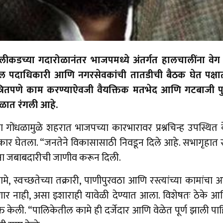
कडच्या गदारोळानंतर भाजपमध्ये अंतर्गत हालचालींना वेग 
केतील पदाधिकारी आणि नगरसेवकांची तातडीची बैठक घेत पक्षा
त्रितपणे काम करण्याऐवजी वैयक्तिक मतभेद आणि गटबाजी पुढे य
तुळात रंगली आहे.
ोंधळामुळे शहरात भाजपच्या कारभारावर प्रश्नचिन्ह उपस्थित के
ाकार घेतला. “जनतेने विकासासाठी निवडून दिले आहे. सभागृहात स
कांना जबाबदारीची जाणीव करून दिली.
्वच्छतेच्या तक्रारी, पाणीपुरवठा आणि रस्त्यांच्या कामांचा 
र नाही, असा इशाराही यावेळी देण्यात आला. विशेषतः ठेके आणि 
व्यक्त केली. “पालिकेतील कामे ही दर्जेदार आणि वेळेत पूर्ण झाली प