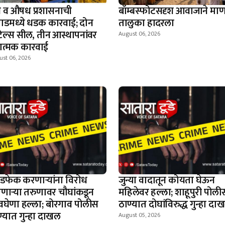
्न व औषध प्रशासनाची
बॉम्बस्फोटसदृश आवाजाने मा
ाडमध्ये धडक कारवाई; दोन
तालुका हादरला
टेल्स सील, तीन आस्थापनांवर
August 06, 2026
डात्मक कारवाई
ust 06, 2026
डफेक करणार्‍यांना विरोध
जुन्या वादातून कोयता घेऊन
णार्‍या तरुणावर चौघांकडून
महिलेवर हल्ला; शाहूपुरी पोली
वघेणा हल्ला; बोरगाव पोलीस
ठाण्यात दोघांविरुद्ध गुन्हा दा
ण्यात गुन्हा दाखल
August 05, 2026