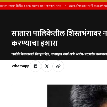
क्तदान शिबीर; ५ हजार बाटल्या रक्त संकलनाचा मानस
अन्न व औषध प्रशासनाची कराडमध्ये धडक कारवाई
सातारा पालिकेतील शिस्तभंगावर ना
करण्याचा इशारा
जनतेने विकासासाठी निवडून दिले; सभागृहात संघर्ष आणि आरोप-प्रत्यारोप करण्यासा
Whatsapp
by Team Satara Today | published on : 17 May 2026