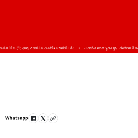
नो एन्ट्री’; २०११ ठरावांनंतर राजकीय घडामोडींना वेग
तासवडे व मलकापुरात मुदत संपलेल्या बिअरची विक
६ दिवस अगोदरच अंदमानमध्ये मान्सून
दाखल झाला - डॉ. एस. डी. सानप यांची
माहिती; ६ जूनपर्यंत कोकण किनारपट्टीवर
पोहोचण्याची शक्यता
Whatsapp
by Team Satara Today | published on : 16 May 2026