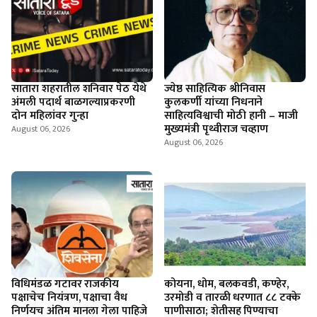
सातारा शहरातील शनिवार पेठ येथे
ज्येष्ठ साहित्यिक श्रीनिवास
अंमली पदार्थ बाळगल्याप्रकरणी
कुलकर्णी यांच्या निधनाने
दोन महिलांवर गुन्हा
साहित्यविश्वाची मोठी हानी – माजी
मुख्यमंत्री पृथ्वीराज चव्हाण
August 06, 2026
August 06, 2026
विधिमंडळ गटावर राजकीय
कोयना, धोम, बलकवडी, कण्हेर,
पक्षाचेच नियंत्रण, पक्षाचा वैध
उरमोडी व तारळी धरणात ८८ टक्के
निर्णयच अंतिम मानला गेला पाहिजे
पाणीसाठा; शेतीसह पिण्याचा