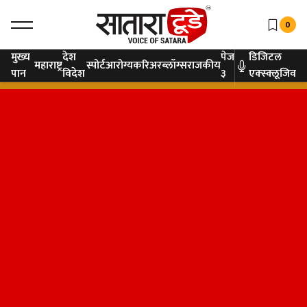
0
मुख्य
देश
पेज
डिजिटल
महाराष्ट्र
स्पोर्ट
आरोग्य
करिअर
ब्लॉग्स
राजकीय
पान
विदेश
३
एक्स्क्लूजिव