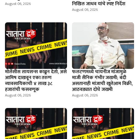
निखिल जाधव यांचे स्पष्ट निर्देश
August 06, 2026
August 06, 2026
माेलॅसीस लायसन्स काढून देतो, असे
फलटणमध्ये चायनीज मांजामुळे
आमिष दाखवून एका तरुण
माजी सैनिक गंभीर जखमी; बंदी
व्यावसायिकाची ४ लाख ३८
असतानाही मांजाची खुलेआम विक्री,
हजारांची फसवणूक
आठवड्यात दोघे जखमी
August 06, 2026
August 06, 2026