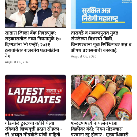
सातारा जिल्हा बँक निवडणूक:
तासवडे व मलकापुरात मुदत
सहकारातील नव्या नियमामुळे १०
संपलेल्या बिअरची विक्री,
दिग्गजांना ‘नो एन्ट्री’; २०११
विनापरवाना गूळ रिपॅकिंगवर अन्न व
ठरावांनंतर राजकीय घडामोडींना
औषध प्रशासनाची कारवाई
वेग
August 06, 2026
August 06, 2026
गोडबोले ट्रस्टच्या वतीने येत्या
फलटणमध्ये नायलॉन मांजा
रविवारी शिष्यवृत्ती प्रदान सोहळा -
विक्रीवर बंदी; नियम मोडल्यास
डाॅ. अच्युत गोडबोले यांची माहिती
परवाना रद्द होणार - मुख्याधिकारी