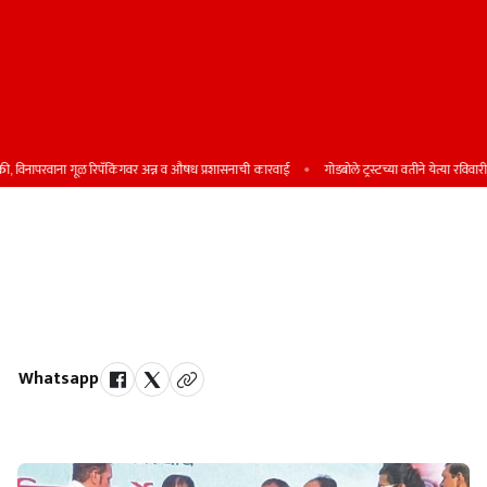
िनापरवाना गूळ रिपॅकिंगवर अन्न व औषध प्रशासनाची कारवाई
गोडबोले ट्रस्टच्या वतीने येत्या रविवारी शिष्य
भरतगाव व भरतगाववाडी यांना जोडणाऱ्या
पुलाची रुंदी व उंची वाढणार ; दोन्ही राजेंची
मागणी अन्‌‍ ना. गडकरींची तात्काळ मंजुरी
Whatsapp
by Team Satara Today | published on : 16 May 2026