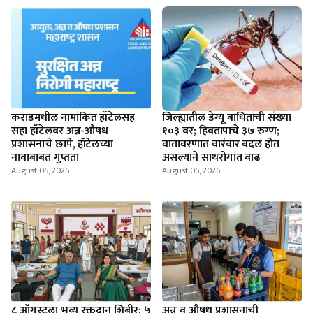
कराडमधील नामांकित हॉटेलसह
जिल्ह्यातील डेंग्यू बाधितांची संख्या
सहा हॉटेलवर अन्न-औषध
१०३ वर; हिवतापाचे ३७ रुग्ण;
प्रशासनाचे छापे, हॉटेलच्या
वातावरणात वारंवार बदल होत
नावाबाबत गुप्तता
असल्याने साथरोगांत वाढ
August 06, 2026
August 06, 2026
८ ऑगस्टला भव्य रक्तदान शिबीर; ५
अन्न व औषध प्रशासनाची