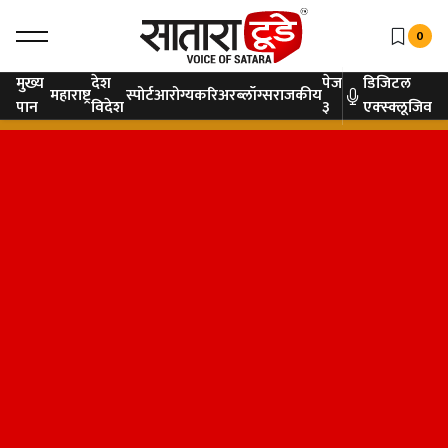
0
मुख्य
देश
पेज
डिजिटल
महाराष्ट्र
स्पोर्ट
आरोग्य
करिअर
ब्लॉग्स
राजकीय
पान
विदेश
३
एक्स्क्लूजिव