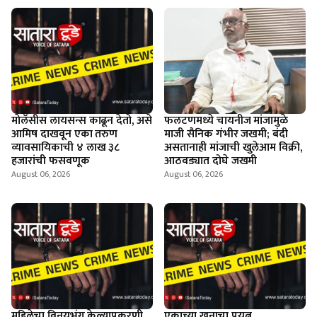
माेलॅसीस लायसन्स काढून देतो, असे
फलटणमध्ये चायनीज मांजामुळे
आमिष दाखवून एका तरुण
माजी सैनिक गंभीर जखमी; बंदी
व्यावसायिकाची ४ लाख ३८
असतानाही मांजाची खुलेआम विक्री,
हजारांची फसवणूक
आठवड्यात दोघे जखमी
August 06, 2026
August 06, 2026
महिलेचा विनयभंग केल्याप्रकरणी
एकाच्या खुनाचा प्रयत्न