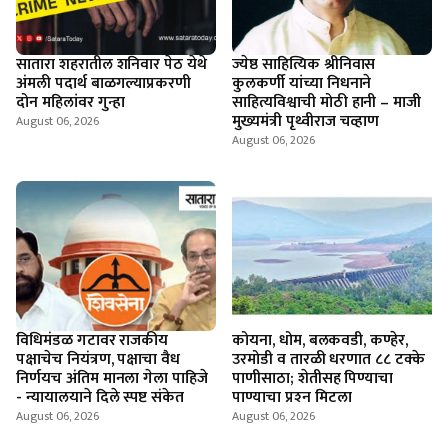
सातारा शहरातील शनिवार पेठ येथे
ज्येष्ठ साहित्यिक श्रीनिवास
अंमली पदार्थ बाळगल्याप्रकरणी
कुलकर्णी यांच्या निधनाने
दोन महिलांवर गुन्हा
साहित्यविश्वाची मोठी हानी – माजी
मुख्यमंत्री पृथ्वीराज चव्हाण
August 06, 2026
August 06, 2026
विधिमंडळ गटावर राजकीय
कोयना, धोम, बलकवडी, कण्हेर,
पक्षाचेच नियंत्रण, पक्षाचा वैध
उरमोडी व तारळी धरणात ८८ टक्के
निर्णयच अंतिम मानला गेला पाहिजे
पाणीसाठा; शेतीसह पिण्याचा
- न्यायालयाने दिले स्पष्ट संकेत
पाण्याचा प्रश्‍न मिटला
August 06, 2026
August 06, 2026