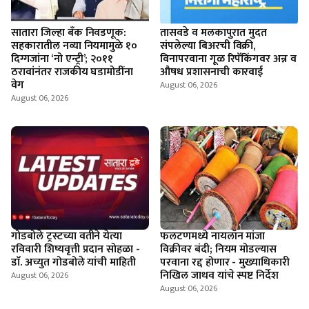
सातारा जिल्हा बँक निवडणूक:
तासवडे व मलकापुरात मुदत
सहकारातील नव्या नियमामुळे १०
संपलेल्या बिअरची विक्री,
दिग्गजांना ‘नो एन्ट्री’; २०११
विनापरवाना गूळ रिपॅकिंगवर अन्न व
ठरावांनंतर राजकीय घडामोडींना
औषध प्रशासनाची कारवाई
वेग
August 06, 2026
August 06, 2026
गोडबोले ट्रस्टच्या वतीने येत्या
फलटणमध्ये नायलॉन मांजा
रविवारी शिष्यवृत्ती प्रदान सोहळा -
विक्रीवर बंदी; नियम मोडल्यास
डाॅ. अच्युत गोडबोले यांची माहिती
परवाना रद्द होणार - मुख्याधिकारी
निखिल जाधव यांचे स्पष्ट निर्देश
August 06, 2026
August 06, 2026