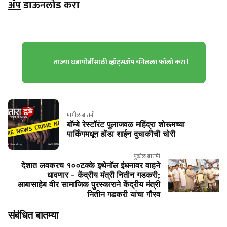
ॲप
डाऊनलोड करा
ताज्या घडामोडींसाठी व्हॉट्सॲप चॅनेलला फॉलो करा !
मागील बातमी
बॉम्बे रेस्टॉरंट पुलाजवळ महिंद्रा शोरूमच्या
पार्किंगमधून होंडा शाईन दुचाकीची चोरी
पुढील बातमी
देशात लवकरच १००टक्के इथेनॉल इंधनावर वाहने
धावणार - केंद्रीय मंत्री नितीन गडकरी;
आबासाहेब वीर सामाजिक पुरस्काराने केंद्रीय मंत्री
नितीन गडकरी यांचा गौरव
संबंधित बातम्या