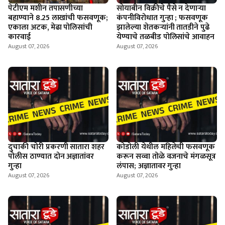
पेटीएम मशीन तपासणीच्या
सोयाबीन विक्रीचे पैसे न देणार्‍या
बहाण्याने 8.25 लाखांची फसवणूक;
कंपनीविरोधात गुन्हा ; फसवणूक
एकाला अटक, मेढा पोलिसांची
झालेल्या शेतकर्‍यांनी तातडीने पुढे
कारवाई
येण्याचे तळबीड पोलिसांचे आवाहन
August 07, 2026
August 07, 2026
दुचाकी चोरी प्रकरणी सातारा शहर
कोडोली येथील महिलेची फसवणूक
पोलीस ठाण्यात दोन अज्ञातांवर
करून सव्वा तोळे वजनाचे मंगळसूत्र
गुन्हा
लंपास; अज्ञातावर गुन्हा
August 07, 2026
August 07, 2026