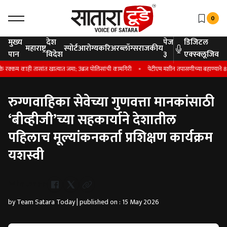
0
मुख्य
देश
पेज
डिजिटल
महाराष्ट्र
स्पोर्ट
आरोग्य
करिअर
ब्लॉग्स
राजकीय
पान
विदेश
३
एक्स्क्लूजिव
 काही तासांत खात्यात जमा; उंब्रज पोलिसांची कामगिरी
पेटीएम मशीन तपासणीच्या बहाण्याने 8.25 
रुग्णवाहिका सेवेच्या गुणवत्ता मानकांसाठी
‘बीव्हीजी’च्या सहकार्याने देशातील
पहिलाच मूल्यांकनकर्ता प्रशिक्षण कार्यक्रम
यशस्वी
Whatsapp
by Team Satara Today | published on : 15 May 2026