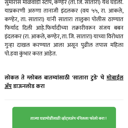
सुमारास माळेवाडी स्टॉप, कण्हेर (ता. जि. सातारा) येथे घडली.
याप्रकरणी अरुणा तानाजी इंदलकर (वय ५५, रा. आकले,
कण्हेर, ता. सातारा) यांनी सातारा तालुका पोलीस ठाण्यात
फिर्याद दिली आहे.फिर्यादीच्या तक्रारीवरून संजय बबन
इंदलकर (रा. आकले, कण्हेर, ता. जि. सातारा) याच्या विरोधात
गुन्हा दाखल करण्यात आला असून पुढील तपास महिला
पो.हवा कुंभार करत आहेत.
लोकल ते ग्लोबल बातम्यांसाठी 'सातारा टुडे' चे
मोबाईल
ॲप
डाऊनलोड करा
ताज्या घडामोडींसाठी व्हॉट्सॲप चॅनेलला फॉलो करा !