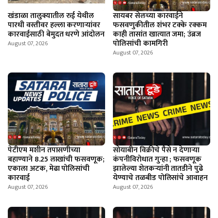
खंडाळा तालुक्यातील रुई येथील
सायबर सेलच्या कारवाईने
पारधी वस्तीवर हल्ला करणाऱ्यांवर
फसवणुकीतील शंभर टक्के रक्कम
कारवाईसाठी बेमुदत धरणे आंदोलन
काही तासांत खात्यात जमा; उंब्रज
पोलिसांची कामगिरी
August 07, 2026
August 07, 2026
पेटीएम मशीन तपासणीच्या
सोयाबीन विक्रीचे पैसे न देणार्‍या
बहाण्याने 8.25 लाखांची फसवणूक;
कंपनीविरोधात गुन्हा ; फसवणूक
एकाला अटक, मेढा पोलिसांची
झालेल्या शेतकर्‍यांनी तातडीने पुढे
कारवाई
येण्याचे तळबीड पोलिसांचे आवाहन
August 07, 2026
August 07, 2026