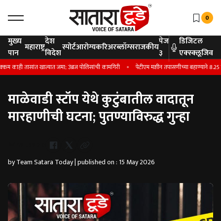
0
मुख्य
देश
पेज
डिजिटल
महाराष्ट्र
स्पोर्ट
आरोग्य
करिअर
ब्लॉग्स
राजकीय
पान
विदेश
३
एक्स्क्लूजिव
ाही तासांत खात्यात जमा; उंब्रज पोलिसांची कामगिरी
पेटीएम मशीन तपासणीच्या बहाण्याने 8.25 ल
माळेवाडी स्टॉप येथे कुटुंबातील वादातून
मारहाणीची घटना; पुतण्याविरुद्ध गुन्हा
Whatsapp
by Team Satara Today | published on : 15 May 2026