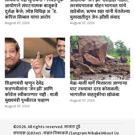
शिवसेना पक्ष सुनावणी - निवडणूक
आंदोलक 'जेन झी' देशद्रोही नाहीत,
आयोगाने संघटनात्मक बाजूकडे
सरसंघचालक मोहन भागवत यांचे
दुर्लक्ष केले; ज्येष्ठ विधिज्ञ अॅड.
खडेबोल; ऋषभ शहा यांनी घेतलेल्या
कपिल सिब्बल यांचा आरोप
मुलाखतीतून जेन-झीशी संवाद
August 07, 2026
August 07, 2026
शिक्षणमंत्री म्हणून देवेंद्र
मेढा-मार्ली मार्गे भिलारला जाणाऱ्या
फडणवीसांना ‘जेन झी’ आणि
घाट रस्त्यावर दरड कोसळली;
काँग्रेस स्वीकारणार नाही : माजी
भागातील वाहतुकीचा खोळंबा
मुख्यमंत्री पृथ्वीराज चव्हाण
August 07, 2026
August 07, 2026
©2026. All rights reserved. सातारा टूडे
संपादक (Editor) : संग्राम निकाळजे (Sangram Nikalje)
About Us