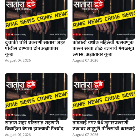
दुचाकी चोरी प्रकरणी सातारा शहर
कोडोली येथील महिलेची फसवणूक
पोलीस ठाण्यात दोन अज्ञातांवर
करून सव्वा तोळे वजनाचे मंगळसूत्र
गुन्हा
लंपास; अज्ञातावर गुन्हा
August 07, 2026
August 07, 2026
सातारा शहर परिसरात राहणारी
तामजाई नगर येथे जुगारप्रकरणी
विवाहिता बेपत्ता झाल्याची फिर्याद
एकावर शाहूपुरी पोलिसांची कारवाई
August 07, 2026
August 07, 2026