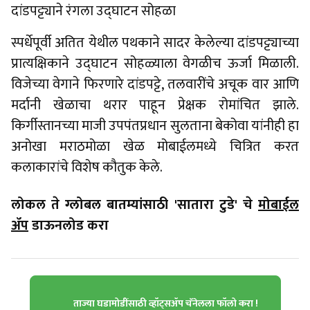
दांडपट्ट्याने रंगला उद्घाटन सोहळा
स्पर्धेपूर्वी अतित येथील पथकाने सादर केलेल्या दांडपट्ट्याच्या
प्रात्यक्षिकाने उद्घाटन सोहळ्याला वेगळीच ऊर्जा मिळाली.
विजेच्या वेगाने फिरणारे दांडपट्टे, तलवारींचे अचूक वार आणि
मर्दानी खेळाचा थरार पाहून प्रेक्षक रोमांचित झाले.
किर्गीस्तानच्या माजी उपपंतप्रधान सुलताना बेकोवा यांनीही हा
अनोखा मराठमोळा खेळ मोबाईलमध्ये चित्रित करत
कलाकारांचे विशेष कौतुक केले.
लोकल ते ग्लोबल बातम्यांसाठी 'सातारा टुडे' चे
मोबाईल
ॲप
डाऊनलोड करा
ताज्या घडामोडींसाठी व्हॉट्सॲप चॅनेलला फॉलो करा !