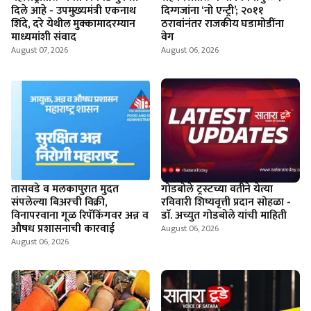
दिले आहे - उपमुख्यमंत्री एकनाथ
दिग्गजांना ‘नो एन्ट्री’; २०११
शिंदे, दरे येथील मुक्कामादरम्यान
ठरावांनंतर राजकीय घडामोडींना
माध्यमांशी संवाद
वेग
August 07, 2026
August 06, 2026
तासवडे व मलकापुरात मुदत
गोडबोले ट्रस्टच्या वतीने येत्या
संपलेल्या बिअरची विक्री,
रविवारी शिष्यवृत्ती प्रदान सोहळा -
विनापरवाना गूळ रिपॅकिंगवर अन्न व
डाॅ. अच्युत गोडबोले यांची माहिती
औषध प्रशासनाची कारवाई
August 06, 2026
August 06, 2026