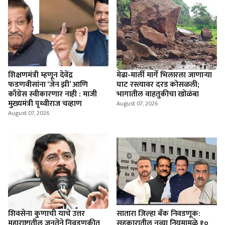
शिक्षणमंत्री म्हणून देवेंद्र
मेढा-मार्ली मार्गे भिलारला जाणाऱ्या
फडणवीसांना ‘जेन झी’ आणि
घाट रस्त्यावर दरड कोसळली;
काँग्रेस स्वीकारणार नाही : माजी
भागातील वाहतुकीचा खोळंबा
मुख्यमंत्री पृथ्वीराज चव्हाण
August 07, 2026
August 07, 2026
शिवसेना कुणाची याचे उत्तर
सातारा जिल्हा बँक निवडणूक:
महाराष्ट्रातील जनतेने निवडणुकीत
सहकारातील नव्या नियमामुळे १०