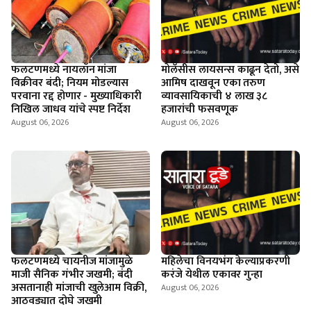
फलटणमध्ये नायलॉन मांजा
माेलॅसीस लायसन्स काढून देतो, असे
विक्रीवर बंदी; नियम मोडल्यास
आमिष दाखवून एका तरुण
परवाना रद्द होणार - मुख्याधिकारी
व्यावसायिकाची ४ लाख ३८
निखिल जाधव यांचे स्पष्ट निर्देश
हजारांची फसवणूक
August 06, 2026
August 06, 2026
फलटणमध्ये चायनीज मांजामुळे
महिलेचा विनयभंग केल्याप्रकरणी
माजी सैनिक गंभीर जखमी; बंदी
करंजे येथील एकावर गुन्हा
असतानाही मांजाची खुलेआम विक्री,
August 06, 2026
आठवड्यात दोघे जखमी