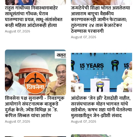
राहुल गांधींच्या निवास्थानाबाहेर
जन्मठेपेची शिक्षा भोगत असलेलया
साधूसंतांचा गोंधळ; घेराव
आसाराम बापूचा वैद्यकीय
घालण्याचा प्रयत्न, साधू-संतांसोबत
कारणावरूनही जामीन फेटाळला;
काही महिला आंदोलकही होत्या
तुरुंगातच २४ तास केअरटेकर
ठेवण्यास परवानगी
August 07, 2026
August 07, 2026
शिवसेना पक्ष सुनावणी - निवडणूक
आंदोलक 'जेन झी' देशद्रोही नाहीत,
आयोगाने संघटनात्मक बाजूकडे
सरसंघचालक मोहन भागवत यांचे
दुर्लक्ष केले; ज्येष्ठ विधिज्ञ अॅड.
खडेबोल; ऋषभ शहा यांनी घेतलेल्या
कपिल सिब्बल यांचा आरोप
मुलाखतीतून जेन-झीशी संवाद
August 07, 2026
August 07, 2026