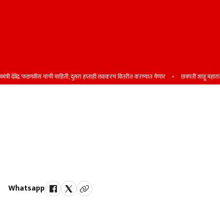
देवेंद्र फडणवीस यांची माहिती, दुसरा हप्ताही लवकरच वितरीत करण्यात येणार
छत्रपती शाहू महाराजांचे राज
हिंदकेसरी कुस्ती स्पर्धेच्या ५२ व्या पर्वाचा
दमदार शुभारंभ; दमदार डावपेचांनी रंगला
पहिला दिवस, दांडपट्ट्याच्या प्रात्यक्षिकाने
उद्घाटन सोहळ्याला वेगळीच ऊर्जा
Whatsapp
by Team Satara Today | published on : 15 May 2026