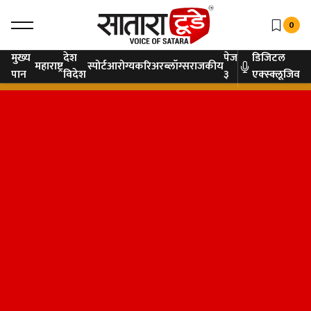
0
मुख्य
देश
पेज
डिजिटल
महाराष्ट्र
स्पोर्ट
आरोग्य
करिअर
ब्लॉग्स
राजकीय
पान
विदेश
३
एक्स्क्लूजिव