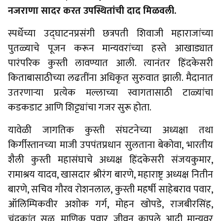
नजराणा सादर करत उपस्थितांची दाद मिळवली.
स्पर्धेच्या उद्घाटनप्रसंगी छत्रपती शिवाजी महाराजांच्या
पुतळ्याचे पूजन करून मान्यवरांच्या हस्ते आखाड्यात
पारंपरिक कुस्ती लावण्यात आली. त्यानंतर हिंदकेसरी
किताबासाठीच्या लढतींना अधिकृत सुरुवात झाली. मैदानात
उतरणाऱ्या प्रत्येक मल्लाच्या स्वागतासाठी टाळ्यांचा
कडकडाट आणि शिट्ट्यांचा गजर सुरू होता.
यावेळी जागतिक कुस्ती संघटनेच्या अध्यक्षा तथा
किर्गीस्तानच्या माजी उपपंतप्रधान सुलताना बेकोवा, भारतीय
शैली कुस्ती महासंघाचे अध्यक्ष हिंदकेसरी संजयकुमार,
रामाश्रय यादव, खासदार श्रीरंग बारणे, महाराष्ट्र अध्यक्ष नितीन
बारणे, सचिव गौरव रोशनलाल, कुस्ती महर्षी साहेबराव पवार,
ऑलिम्पिकवीर अशोक गर्ग, मोहन खोपडे, राजबीरसिंह,
चंद्रकांत सूळ, माणिक पवार, जीवन कापले आदी मान्यवर