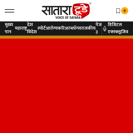
0
मुख्य
देश
पेज
डिजिटल
महाराष्ट्र
स्पोर्ट
आरोग्य
करिअर
ब्लॉग्स
राजकीय
पान
विदेश
३
एक्स्क्लूजिव