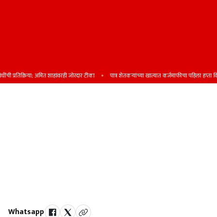
रतिक्रिया; अमित शाहांवरही जोरदार टीका
पात्र शेतकऱ्यांच्या खात्यात कर्जमाफीचा पहिला हप्ता वितरित - 
पालखी महामार्गाचे ८० टक्के काम पूर्ण;
फलटणसाठी रणजितदादांच्या
मागणीनुसार ९७ कोटींची तरतूद - नितीन
गडकरी
दिवे घाटातील अरुंद रस्त्याची अडचण दूर; रस्त्यांच्या कामात गुणवत्तेशी कोणतीही
तडजोड केली जाणार नाही
Whatsapp