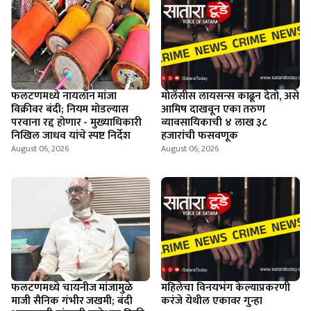
फलटणमध्ये नायलॉन मांजा
माेलॅसीस लायसन्स काढून देतो, असे
विक्रीवर बंदी; नियम मोडल्यास
आमिष दाखवून एका तरुण
परवाना रद्द होणार - मुख्याधिकारी
व्यावसायिकाची ४ लाख ३८
निखिल जाधव यांचे स्पष्ट निर्देश
हजारांची फसवणूक
August 06, 2026
August 06, 2026
फलटणमध्ये चायनीज मांजामुळे
महिलेचा विनयभंग केल्याप्रकरणी
माजी सैनिक गंभीर जखमी; बंदी
करंजे येथील एकावर गुन्हा