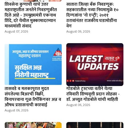
शिवसेना कुणाची याचे उत्तर
सातारा जिल्हा बँक निवडणूक:
महाराष्ट्रातील जनतेने निवडणुकीत
सहकारातील नव्या नियमामुळे १०
दिले आहे - उपमुख्यमंत्री एकनाथ
दिग्गजांना ‘नो एन्ट्री’; २०११
शिंदे, दरे येथील मुक्कामादरम्यान
ठरावांनंतर राजकीय घडामोडींना
माध्यमांशी संवाद
वेग
August 07, 2026
August 06, 2026
तासवडे व मलकापुरात मुदत
गोडबोले ट्रस्टच्या वतीने येत्या
संपलेल्या बिअरची विक्री,
रविवारी शिष्यवृत्ती प्रदान सोहळा -
विनापरवाना गूळ रिपॅकिंगवर अन्न व
डाॅ. अच्युत गोडबोले यांची माहिती
औषध प्रशासनाची कारवाई
August 06, 2026
August 06, 2026