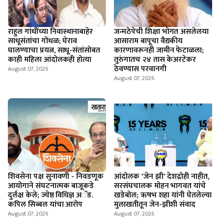
राहुल गांधींच्या निवास्थानाबाहेर
जन्मठेपेची शिक्षा भोगत असलेलया
साधूसंतांचा गोंधळ; घेराव
आसाराम बापूचा वैद्यकीय
घालण्याचा प्रयत्न, साधू-संतांसोबत
कारणावरूनही जामीन फेटाळला;
काही महिला आंदोलकही होत्या
तुरुंगातच २४ तास केअरटेकर
ठेवण्यास परवानगी
August 07, 2026
August 07, 2026
शिवसेना पक्ष सुनावणी - निवडणूक
आंदोलक 'जेन झी' देशद्रोही नाहीत,
आयोगाने संघटनात्मक बाजूकडे
सरसंघचालक मोहन भागवत यांचे
दुर्लक्ष केले; ज्येष्ठ विधिज्ञ अॅड.
खडेबोल; ऋषभ शहा यांनी घेतलेल्या
कपिल सिब्बल यांचा आरोप
मुलाखतीतून जेन-झीशी संवाद
August 07, 2026
August 07, 2026