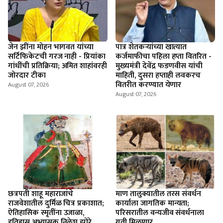
जेन झींना मोहन भागवत यांच्या
पात्र शेतकऱ्यांच्या खात्यात
सर्टिफिकेटची गरज नाही - प्रियांका
कर्जमाफीचा पहिला हप्ता वितरित -
गांधींची प्रतिक्रिया; अमित शाहांवरही
मुख्यमंत्री देवेंद्र फडणवीस यांची
जोरदार टीका
माहिती, दुसरा हप्ताही लवकरच
वितरीत करण्यात येणार
August 07, 2026
August 07, 2026
छत्रपती शाहू महाराजांचे
माण तालुक्यातील तरस संवर्धन
राजवेशातील दुर्मिळ चित्र प्रकाशात;
कार्याला जागतिक मान्यता;
ऐतिहासिक स्मृतींना उजाळा,
परिसरातील वन्यजीव संवर्धनाला
इतिहास अभ्यासक निलेश झोरे
गती मिळणार