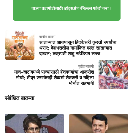
ताज्या घडामोडींसाठी व्हॉट्सॲप चॅनेलला फॉलो करा !
मागील बातमी
साताऱ्यात आजपासून हिंदकेसरी कुस्ती स्पर्धांचा
थरार; देशभरातील नामांकित मल्ल साताऱ्यात
दाखल; छत्रपती शाहू स्टेडियम सज्ज
पुढील बातमी
माण-खटावमध्ये पाण्यासाठी शेतकऱ्यांचा आक्रोश
मोर्चा; तीव्र उष्णतेतही शेकडो शेतकरी व महिला
मोर्चात सहभागी
संबंधित बातम्या