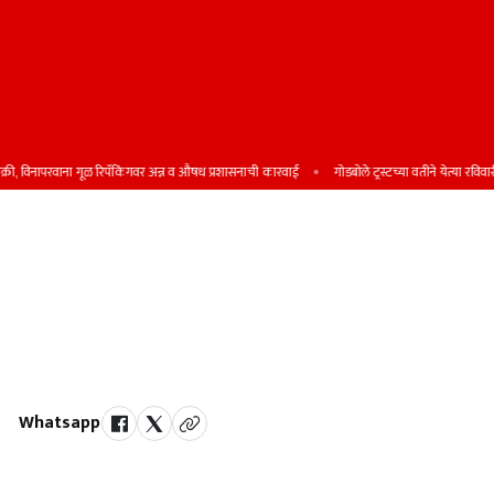
विनापरवाना गूळ रिपॅकिंगवर अन्न व औषध प्रशासनाची कारवाई
गोडबोले ट्रस्टच्या वतीने येत्या रविवारी शिष्
कोरेगाव येथील डी. पी. भोसले कॉलेजात
सिंथेटिक ट्रॅक उभारा - एक्स डीपीयन्स तथा
माजी विद्यार्थी संघटनेचे शरद पवार यांना
साकडे
Whatsapp
by Team Satara Today | published on : 09 May 2026