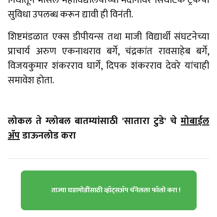
निधीतून भोसले महाविद्यालयाच्या मैदानावर सिंथेटिक ट्रॅकची
सुविधा उपलब्ध करून द्यावी ही विनंती.
शिष्टमंडळात एक्स डीपीयन्स तथा माजी विद्यार्थी संघटनेच्या
प्राचार्य अरुण एकनाथराव बर्गे, चंद्रकांत रावसाहेब बर्गे,
विजयकुमार शंकरराव घार्गे, दिपक शंकरराव देवरे यांचाही
समावेश होता.
लोकल ते ग्लोबल बातम्यांसाठी 'सातारा टुडे' चे
मोबाईल
ॲप
डाऊनलोड करा
ताज्या घडामोडींसाठी व्हॉट्सॲप चॅनेलला फॉलो करा !