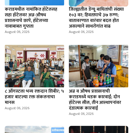
कराडमधील नामांकित हॉटेलसह
जिल्ह्यातील डेंग्यू बाधितांची संख्या
सहा हॉटेलवर अन्न-औषध
१०३ वर; हिवतापाचे ३७ रुग्ण;
प्रशासनाचे छापे, हॉटेलच्या
वातावरणात वारंवार बदल होत
नावाबाबत गुप्तता
असल्याने साथरोगांत वाढ
August 06, 2026
August 06, 2026
८ ऑगस्टला भव्य रक्तदान शिबीर; ५
अन्न व औषध प्रशासनाची
हजार बाटल्या रक्त संकलनाचा
कराडमध्ये धडक कारवाई; दोन
मानस
हॉटेल्स सील, तीन आस्थापनांवर
दंडात्मक कारवाई
August 06, 2026
August 06, 2026