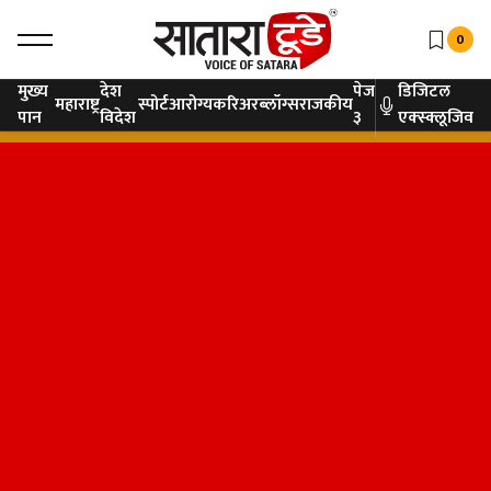
0
मुख्य
देश
पेज
डिजिटल
महाराष्ट्र
स्पोर्ट
आरोग्य
करिअर
ब्लॉग्स
राजकीय
पान
विदेश
३
एक्स्क्लूजिव