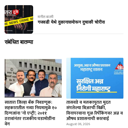
मागील बातमी
गजवडी येथे दुकानासमोरून दुचाकी चोरीस
संबंधित बातम्या
सातारा जिल्हा बँक निवडणूक:
तासवडे व मलकापुरात मुदत
सहकारातील नव्या नियमामुळे १०
संपलेल्या बिअरची विक्री,
दिग्गजांना ‘नो एन्ट्री’; २०११
विनापरवाना गूळ रिपॅकिंगवर अन्न व
ठरावांनंतर राजकीय घडामोडींना
औषध प्रशासनाची कारवाई
वेग
August 06, 2026