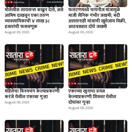
माेलॅसीस लायसन्स काढून देतो, असे
फलटणमध्ये चायनीज मांजामुळे
आमिष दाखवून एका तरुण
माजी सैनिक गंभीर जखमी; बंदी
व्यावसायिकाची ४ लाख ३८
असतानाही मांजाची खुलेआम विक्री,
हजारांची फसवणूक
आठवड्यात दोघे जखमी
August 06, 2026
August 06, 2026
महिलेचा विनयभंग केल्याप्रकरणी
एकाच्या खुनाचा प्रयत्न
करंजे येथील एकावर गुन्हा
केल्याप्रकरणी शिवथर येथील
दोघांवर गुन्हा
August 06, 2026
August 06, 2026