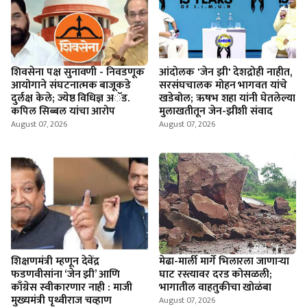
शिवसेना पक्ष सुनावणी - निवडणूक
आंदोलक 'जेन झी' देशद्रोही नाहीत,
आयोगाने संघटनात्मक बाजूकडे
सरसंघचालक मोहन भागवत यांचे
दुर्लक्ष केले; ज्येष्ठ विधिज्ञ अॅड.
खडेबोल; ऋषभ शहा यांनी घेतलेल्या
कपिल सिब्बल यांचा आरोप
मुलाखतीतून जेन-झीशी संवाद
August 07, 2026
August 07, 2026
शिक्षणमंत्री म्हणून देवेंद्र
मेढा-मार्ली मार्गे भिलारला जाणाऱ्या
फडणवीसांना ‘जेन झी’ आणि
घाट रस्त्यावर दरड कोसळली;
काँग्रेस स्वीकारणार नाही : माजी
भागातील वाहतुकीचा खोळंबा
मुख्यमंत्री पृथ्वीराज चव्हाण
August 07, 2026