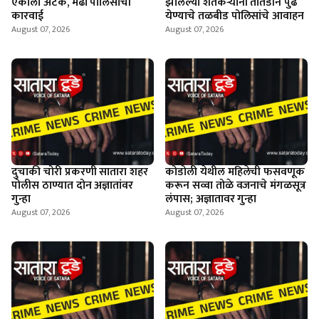
एकाला अटक, मेढा पोलिसांची
झालेल्या शेतकर्‍यांनी तातडीने पुढे
कारवाई
येण्याचे तळबीड पोलिसांचे आवाहन
August 07, 2026
August 07, 2026
दुचाकी चोरी प्रकरणी सातारा शहर
कोडोली येथील महिलेची फसवणूक
पोलीस ठाण्यात दोन अज्ञातांवर
करून सव्वा तोळे वजनाचे मंगळसूत्र
गुन्हा
लंपास; अज्ञातावर गुन्हा
August 07, 2026
August 07, 2026