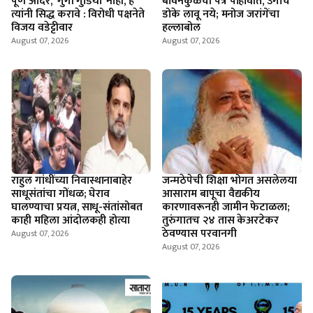
पूर्ण आदर, ‘गुंगी गुडिया’ नाही, हे
बावनकुळेंची पत्रे पाहावीत, उगाच
त्यांनी सिद्ध करावे : विरोधी पक्षनेते
डोके लावू नये; मनोज जरांगेंचा
विजय वडेट्टीवार
हल्लाबोल
August 07, 2026
August 07, 2026
राहुल गांधींच्या निवास्थानाबाहेर
जन्मठेपेची शिक्षा भोगत असलेलया
साधूसंतांचा गोंधळ; घेराव
आसाराम बापूचा वैद्यकीय
घालण्याचा प्रयत्न, साधू-संतांसोबत
कारणावरूनही जामीन फेटाळला;
काही महिला आंदोलकही होत्या
तुरुंगातच २४ तास केअरटेकर
ठेवण्यास परवानगी
August 07, 2026
August 07, 2026