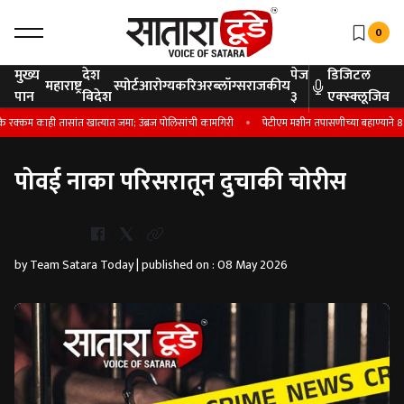
0
मुख्य
देश
पेज
डिजिटल
महाराष्ट्र
स्पोर्ट
आरोग्य
करिअर
ब्लॉग्स
राजकीय
पान
विदेश
३
एक्स्क्लूजिव
 काही तासांत खात्यात जमा; उंब्रज पोलिसांची कामगिरी
पेटीएम मशीन तपासणीच्या बहाण्याने 8.25
पोवई नाका परिसरातून दुचाकी चोरीस
Whatsapp
by Team Satara Today | published on : 08 May 2026