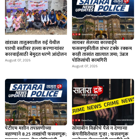
खंडाळा तालुक्यातील रुई येथील
सायबर सेलच्या कारवाईने
पारधी वस्तीवर हल्ला करणाऱ्यांवर
फसवणुकीतील शंभर टक्के रक्कम
कारवाईसाठी बेमुदत धरणे आंदोलन
काही तासांत खात्यात जमा; उंब्रज
पोलिसांची कामगिरी
August 07, 2026
August 07, 2026
पेटीएम मशीन तपासणीच्या
सोयाबीन विक्रीचे पैसे न देणार्‍या
बहाण्याने 8.25 लाखांची फसवणूक;
कंपनीविरोधात गुन्हा ; फसवणूक