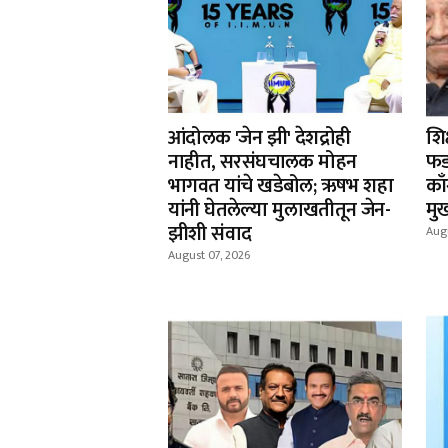
आंदोलक 'जेन झी' देशद्रोही
शिक
नाहीत, सरसंघचालक मोहन
फड
भागवत यांचे खडेबोल; ऋषभ शहा
काँ
यांनी घेतलेल्या मुलाखतीतून जेन-
मुख
झीशी संवाद
Augu
August 07, 2026