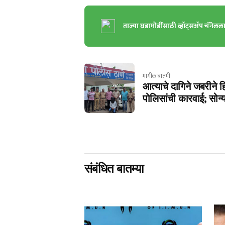
ताज्या घडामोडींसाठी व्हॉट्सॲप चॅनेलल
मागील बातमी
आत्याचे दागिने जबरीने ह
पोलिसांची कारवाई; सोन्य
संबंधित बातम्या