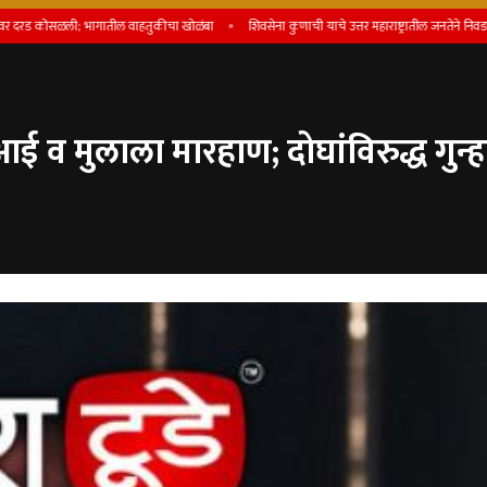
कोसळली; भागातील वाहतुकीचा खोळंबा
शिवसेना कुणाची याचे उत्तर महाराष्ट्रातील जनतेने निवडणुकीत दिले आहे
ई व मुलाला मारहाण; दोघांविरुद्ध गुन