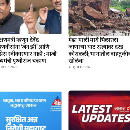
्षणमंत्री म्हणून देवेंद्र
मेढा-मार्ली मार्गे भिलारला
णवीसांना ‘जेन झी’ आणि
जाणाऱ्या घाट रस्त्यावर दरड
ग्रेस स्वीकारणार नाही : माजी
कोसळली; भागातील वाहतुकी
्यमंत्री पृथ्वीराज चव्हाण
खोळंबा
st 07, 2026
August 07, 2026