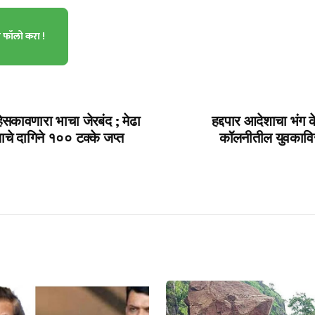
ा फॉलो करा !
िसकावणारा भाचा जेरबंद ; मेढा
हद्दपार आदेशाचा भंग
ाचे दागिने १०० टक्के जप्त
कॉलनीतील युवकाविरुद्