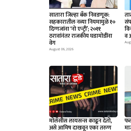
सातारा जिल्हा बँक निवडणूक:
ता
सहकारातील नव्या नियमामुळे १०
संप
दिग्गजांना ‘नो एन्ट्री’; २०११
वि
ठरावांनंतर राजकीय घडामोडींना
व 
वेग
Aug
August 06, 2026
माेलॅसीस लायसन्स काढून देतो,
फल
असे आमिष दाखवून एका तरुण
मा