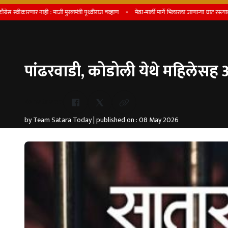
रणार नाही : माजी मुख्यमंत्री पृथ्वीराज चव्हाण
मेढा-मार्ली मार्गे भिलारला जाणाऱ्या घाट रस्त्यावर दरड 
पांढरवाडी, कोडोली येथे महिलेसह आ
Whatsapp
by Team Satara Today | published on : 08 May 2026