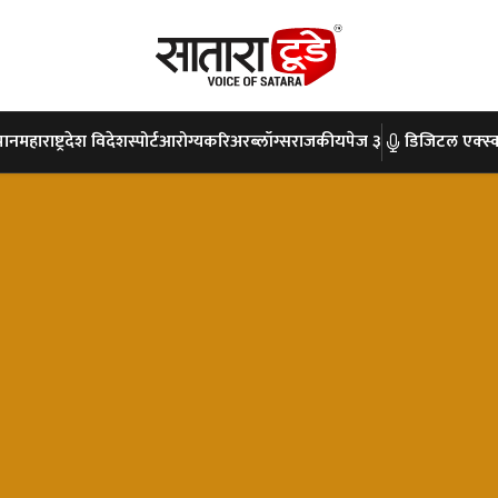
पान
महाराष्ट्र
देश विदेश
स्पोर्ट
आरोग्य
करिअर
ब्लॉग्स
राजकीय
पेज ३
डिजिटल एक्स्क