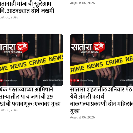
तानाही मांजाची खुलेआम
August 06, 2026
क्री, आठवड्यात दोघे जखमी
ust 06, 2026
िक परताव्याच्या आमिषाने
सातारा शहरातील शनिवार पेठ
ताऱ्यातील पाच जणांची 29
येथे अंमली पदार्थ
खांची फसवणूक; एकावर गुन्हा
बाळगल्याप्रकरणी दोन महिलां
गुन्हा
ust 06, 2026
August 06, 2026