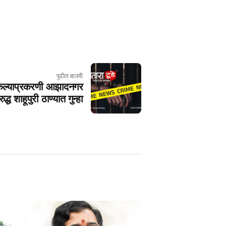
पुढील बातमी
 केल्याप्रकरणी आझादनगर
ध शाहूपुरी ठाण्यात गुन्हा