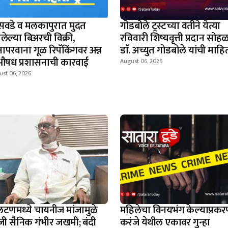
सवडे व मलकापुरात मुदत
गोडबोले ट्रस्टच्या वतीने येत्या
लेल्या बिअरची विक्री,
रविवारी शिष्यवृत्ती प्रदान सोहळ
नापरवाना गूळ रिपॅकिंगवर अन्न
डाॅ. अच्युत गोडबोले यांची माहि
औषध प्रशासनाची कारवाई
August 06, 2026
ust 06, 2026
टणमध्ये चायनीज मांजामुळे
महिलेचा विनयभंग केल्याप्रकर
जी सैनिक गंभीर जखमी; बंदी
करंजे येथील एकावर गुन्हा