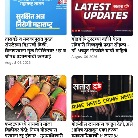
तासवडे व मलकापुरात मुदत
गोडबोले ट्रस्टच्या वतीने येत्या
संपलेल्या बिअरची विक्री,
रविवारी शिष्यवृत्ती प्रदान सोहळा -
विनापरवाना गूळ रिपॅकिंगवर अन्न व
डाॅ. अच्युत गोडबोले यांची माहिती
औषध प्रशासनाची कारवाई
August 06, 2026
August 06, 2026
फलटणमध्ये नायलॉन मांजा
माेलॅसीस लायसन्स काढून देतो, असे
विक्रीवर बंदी; नियम मोडल्यास
आमिष दाखवून एका तरुण
परवाना रद्द होणार - मुख्याधिकारी
व्यावसायिकाची ४ लाख ३८