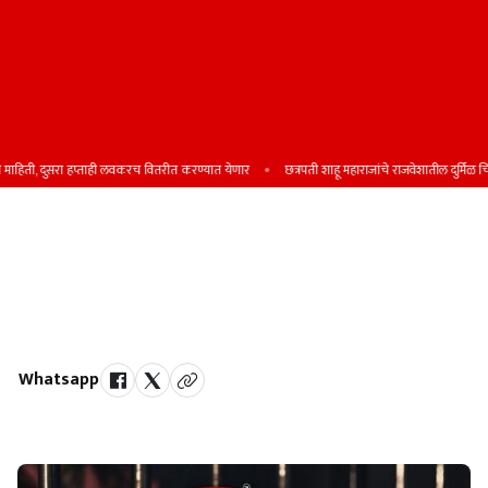
ाहिती, दुसरा हप्ताही लवकरच वितरीत करण्यात येणार
छत्रपती शाहू महाराजांचे राजवेशातील दुर्मिळ चित्र प
एसटीमधून साडेचार लाखांचे नऊ तोळे
सोन्याचे दागिने व रोख रक्कम लंपास केली;
कराड शहर पोलिस ठाण्यात गुन्हा नोंद
Whatsapp
by Team Satara Today | published on : 04 March 2026