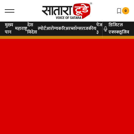
0
मुख्य
देश
पेज
डिजिटल
महाराष्ट्र
स्पोर्ट
आरोग्य
करिअर
ब्लॉग्स
राजकीय
पान
विदेश
३
एक्स्क्लूजिव