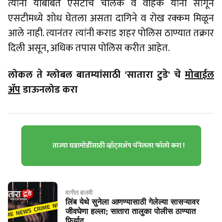
त्यांनी याबाबत एसटीचे चालक व वाहक यांना सांगून
एसटीमध्ये शोध घेतला असता दागिने व रोख रक्कम मिळून
आले नाही. त्यानंतर त्यांनी कराड शहर पोलिस ठाण्यात तक्रार
दिली असून, अधिक तपास पोलिस करीत आहेत.
लोकल ते ग्लोबल बातम्यांसाठी 'सातारा टुडे' चे
मोबाईल
ॲप
डाऊनलोड करा
ताज्या घडामोडींसाठी व्हॉट्सॲप चॅनेलला फॉलो करा !
मागील बातमी
लिंब येथे सुनेला आणण्यासाठी गेलेल्या सासऱ्यावर
जीवघेणा हल्ला; सातारा तालुका पोलीस ठाण्यात
फिर्याद