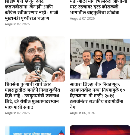
शिक्षणमंत्री म्हणून देवेंद्र
मेढा-मार्ली मार्गे भिलारला जाणाऱ्या
फडणवीसांना ‘जेन झी’ आणि
घाट रस्त्यावर दरड कोसळली;
काँग्रेस स्वीकारणार नाही : माजी
भागातील वाहतुकीचा खोळंबा
मुख्यमंत्री पृथ्वीराज चव्हाण
August 07, 2026
August 07, 2026
शिवसेना कुणाची याचे उत्तर
सातारा जिल्हा बँक निवडणूक:
महाराष्ट्रातील जनतेने निवडणुकीत
सहकारातील नव्या नियमामुळे १०
दिले आहे - उपमुख्यमंत्री एकनाथ
दिग्गजांना ‘नो एन्ट्री’; २०११
शिंदे, दरे येथील मुक्कामादरम्यान
ठरावांनंतर राजकीय घडामोडींना
माध्यमांशी संवाद
वेग
August 07, 2026
August 06, 2026