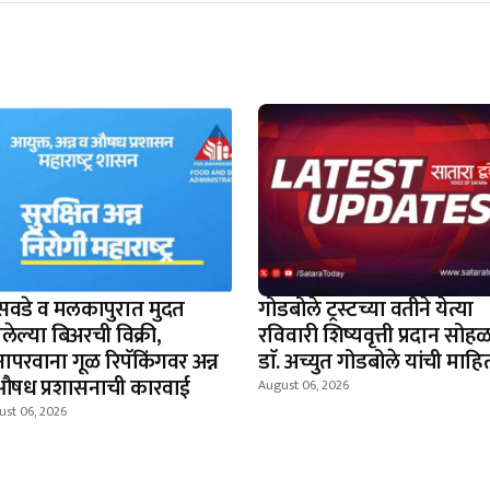
सवडे व मलकापुरात मुदत
गोडबोले ट्रस्टच्या वतीने येत्या
लेल्या बिअरची विक्री,
रविवारी शिष्यवृत्ती प्रदान सोहळ
नापरवाना गूळ रिपॅकिंगवर अन्न
डाॅ. अच्युत गोडबोले यांची माहि
औषध प्रशासनाची कारवाई
August 06, 2026
ust 06, 2026