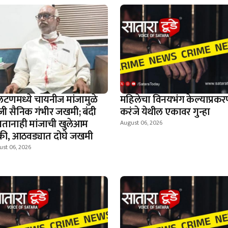
टणमध्ये चायनीज मांजामुळे
महिलेचा विनयभंग केल्याप्रकर
जी सैनिक गंभीर जखमी; बंदी
करंजे येथील एकावर गुन्हा
तानाही मांजाची खुलेआम
August 06, 2026
क्री, आठवड्यात दोघे जखमी
ust 06, 2026