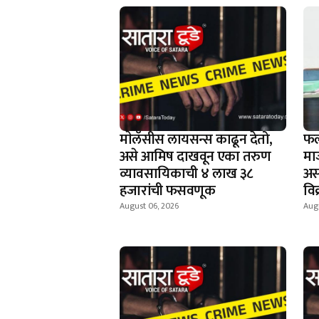
माेलॅसीस लायसन्स काढून देतो,
फल
असे आमिष दाखवून एका तरुण
मा
व्यावसायिकाची ४ लाख ३८
अस
हजारांची फसवणूक
वि
August 06, 2026
Aug