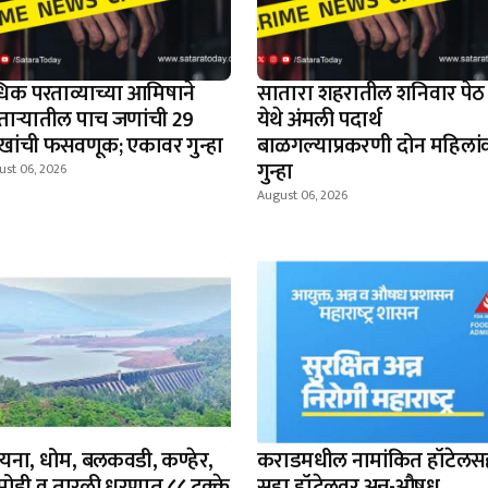
िक परताव्याच्या आमिषाने
सातारा शहरातील शनिवार पेठ
ताऱ्यातील पाच जणांची 29
येथे अंमली पदार्थ
खांची फसवणूक; एकावर गुन्हा
बाळगल्याप्रकरणी दोन महिलां
गुन्हा
ust 06, 2026
August 06, 2026
यना, धोम, बलकवडी, कण्हेर,
कराडमधील नामांकित हॉटेलस
मोडी व तारळी धरणात ८८ टक्के
सहा हॉटेलवर अन्न-औषध