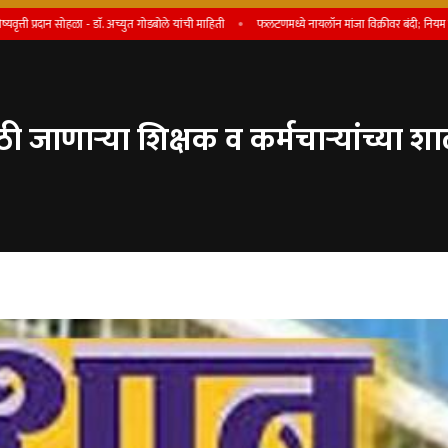
न सोहळा - डाॅ. अच्युत गोडबोले यांची माहिती
फलटणमध्ये नायलॉन मांजा विक्रीवर बंदी; नियम मोडल्यास परवाना 
जाणाऱ्या शिक्षक व कर्मचाऱ्यांच्या शाळांन