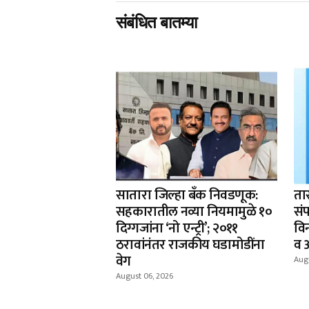
संबंधित बातम्या
सातारा जिल्हा बँक निवडणूक:
ता
सहकारातील नव्या नियमामुळे १०
संप
दिग्गजांना ‘नो एन्ट्री’; २०११
वि
ठरावांनंतर राजकीय घडामोडींना
व 
वेग
Aug
August 06, 2026