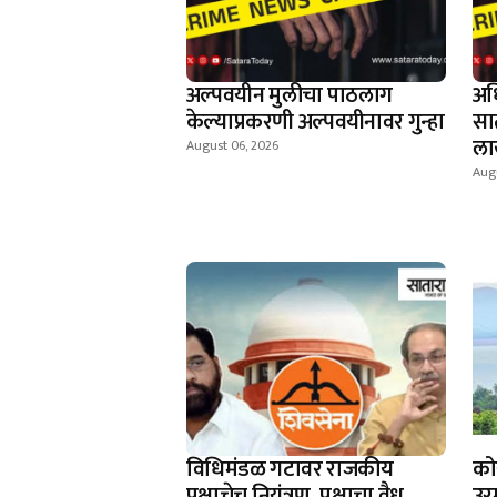
अल्पवयीन मुलीचा पाठलाग
अध
केल्याप्रकरणी अल्पवयीनावर गुन्हा
सा
ला
August 06, 2026
Aug
विधिमंडळ गटावर राजकीय
को
पक्षाचेच नियंत्रण, पक्षाचा वैध
उर