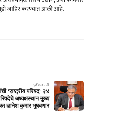
ार असल्यामुळे तसेच उद्योग, उर्जा कामगार
 सुट्टी जाहिर करण्यात आली आहे.
पुढील बातमी
ंची ‘राष्ट्रीय परिषद’ २४
िषदेचे अध्यक्षस्थान मुख्य
त ज्ञानेश कुमार भूषवणार