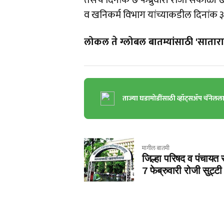
तसेच दिनांक ७ फेब्रुवारी रोजी सकाळी ७.
व खनिकर्म विभाग यांच्याकडील दिनांक ३०
लोकल ते ग्लोबल बातम्यांसाठी 'सातारा 
ताज्या घडामोडींसाठी व्हॉट्सॲप चॅनेलल
मागील बातमी
जिल्हा परिषद व पंचायत 
7 फेब्रुवारी रोजी सुट्टी