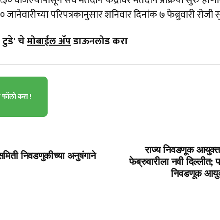
३० वाजल्यापासून सर्व मतदान केंद्रांवर मतदान प्रक्रिया सुरु होण
 जानेवारीच्या परिपत्रकानुसार शनिवार दिनांक ७ फेब्रुवारी रोजी
टुडे' चे
मोबाईल ॲप
डाऊनलोड करा
ा फॉलो करा !
राज्य निवडणूक आयुक्ता
समिती निवडणुकीच्या अनुषंगाने
फेब्रुवारीला नवी दिल्लीत; पर
निवडणूक आयुक्