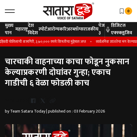
0
मुख्य
देश
पेज
डिजिटल
महाराष्ट्र
स्पोर्ट
आरोग्य
करिअर
ब्लॉग्स
राजकीय
पान
विदेश
३
एक्स्क्लूजिव
डी पोलिसांची कामगिरी, ३,७०,००० रुपये किंमतीचा मुद्देमाल जप्त
सार्वजनिक शांततेचा भंग केल्याप्रक
चारचाकी वाहनाच्या काचा फोडून नुकसान
केल्याप्रकरणी दोघांवर गुन्हा; एकाच
गाडीची ६ वेळा फोडली काच
Whatsapp
by Team Satara Today | published on : 03 February 2026