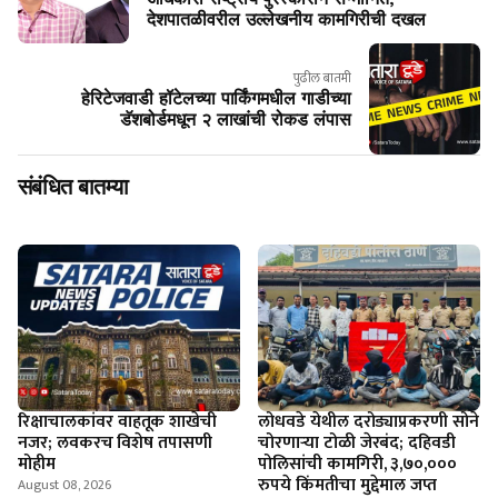
देशपातळीवरील उल्लेखनीय कामगिरीची दखल
पुढील बातमी
हेरिटेजवाडी हॉटेलच्या पार्किंगमधील गाडीच्या
डॅशबोर्डमधून २ लाखांची रोकड लंपास
संबंधित बातम्या
रिक्षाचालकांवर वाहतूक शाखेची
लोधवडे येथील दरोड्याप्रकरणी सोने
नजर; लवकरच विशेष तपासणी
चोरणाऱ्या टोळी जेरबंद; दहिवडी
मोहीम
पोलिसांची कामगिरी, ३,७०,०००
रुपये किंमतीचा मुद्देमाल जप्त
August 08, 2026