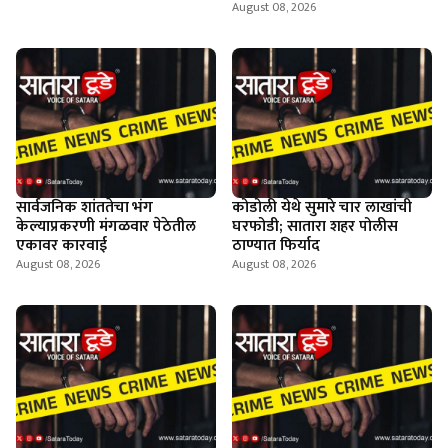
August 08, 2026
सार्वजनिक शांततेचा भंग
कोडोली येथे सुमारे चार लाखांची
केल्याप्रकरणी मंगळवार पेठेतील
घरफोडी; सातारा शहर पोलीस
एकावर कारवाई
ठाण्यात फिर्याद
August 08, 2026
August 08, 2026