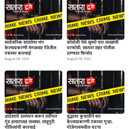
सार्वजनिक शांततेचा भंग
कोडोली येथे सुमारे चार लाखांची
केल्याप्रकरणी मंगळवार पेठेतील
घरफोडी; सातारा शहर पोलीस
एकावर कारवाई
ठाण्यात फिर्याद
August 08, 2026
August 08, 2026
आदेशाचे उल्लंघन करून तडीपार
वृद्धावर कुऱ्हाडीने वार
गुंड हत्यारासह ताब्यात; शाहूपुरी
केल्याप्रकरणी एकावर गुन्हा;
पोलिसांची कारवाई
गोजेगावमधील घटना