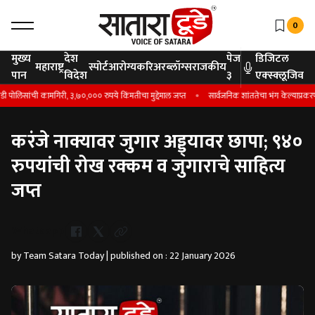
0
मुख्य
देश
पेज
डिजिटल
महाराष्ट्र
स्पोर्ट
आरोग्य
करिअर
ब्लॉग्स
राजकीय
पान
विदेश
३
एक्स्क्लूजिव
ोलिसांची कामगिरी, ३,७०,००० रुपये किंमतीचा मुद्देमाल जप्त
सार्वजनिक शांततेचा भंग केल्याप्रकरणी 
करंजे नाक्यावर जुगार अड्ड्यावर छापा; ९४०
रुपयांची रोख रक्कम व जुगाराचे साहित्य
जप्त
Whatsapp
by Team Satara Today | published on : 22 January 2026