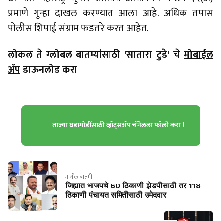
प्रमाणे गुन्हा दाखल करण्यात आला आहे. अधिक तपास
पोलीस शिपाई संग्राम फडतरे करत आहेत.
लोकल ते ग्लोबल बातम्यांसाठी 'सातारा टुडे' चे
मोबाईल
ॲप
डाऊनलोड करा
ताज्या घडामोडींसाठी व्हॉट्सॲप चॅनेलला फॉलो करा !
मागील बातमी
जिह्यात भाजपचे 60 ठिकाणी झेडपीसाठी तर 118
ठिकाणी पंचायत समितीसाठी उमेदवार