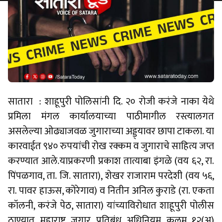
सातारा : शाहूपुरी पोलिसांनी दि. २० रोजी करंजे नाका येथे
प्रमिला मंगल कार्यालयाच्या पाठीमागील रस्त्यालगत
असलेल्या ओढ्याजवळ जुगाराच्या अड्ड्यावर छापा टाकला. या
कारवाईत ९४० रुपयांची रोख रक्कम व जुगाराचे साहित्य जप्त
करण्यात आले.याप्रकरणी प्रकाश तात्याबा इंगळे (वय ६२, रा.
पिंपळगाव, ता. जि. सातारा), शेखर राजाराम परदेशी (वय ५६,
रा. पावर हाऊस, कोरेगाव) व नितीन अनिल कुराडे (रा. एकता
कॉलनी, करंजे पेठ, सातारा) यांच्याविरोधात शाहूपुरी पोलीस
ठाण्यात महाराष्ट्र जुगार प्रतिबंध अधिनियम कलम १२(अ)