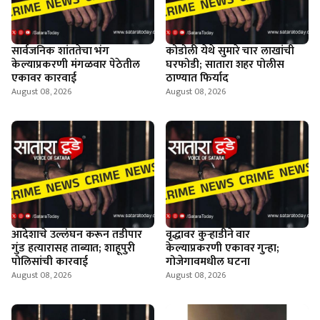
सार्वजनिक शांततेचा भंग
कोडोली येथे सुमारे चार लाखांची
केल्याप्रकरणी मंगळवार पेठेतील
घरफोडी; सातारा शहर पोलीस
एकावर कारवाई
ठाण्यात फिर्याद
August 08, 2026
August 08, 2026
आदेशाचे उल्लंघन करून तडीपार
वृद्धावर कुऱ्हाडीने वार
गुंड हत्यारासह ताब्यात; शाहूपुरी
केल्याप्रकरणी एकावर गुन्हा;
पोलिसांची कारवाई
गोजेगावमधील घटना
August 08, 2026
August 08, 2026