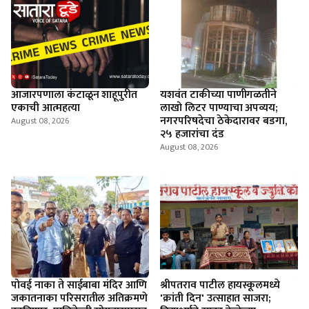
आजारपणाला कंटाळून शाहूपुरीत
यशवंत टाकीच्या पाणीगळतीने
एकाची आत्महत्या
लाखो लिटर पाण्याचा अपव्यय;
नगरपरिषदेचा ठेकेदारावर बडगा,
August 08, 2026
२५ हजारांचा दंड
August 08, 2026
पोवई नाका ते साईबाबा मंदिर आणि
श्रीपतराव पाटील हायस्कूलमध्ये
जकातनाका परिसरातील अतिक्रमणे
'क्रांती दिन' उत्साहात साजरा;