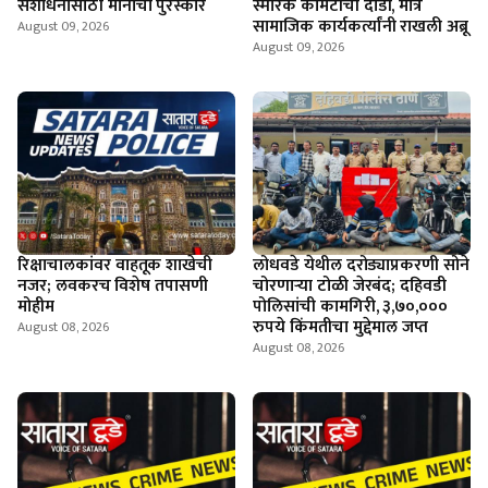
संशोधनासाठी मानाचा पुरस्कार
स्मारक कमिटीची दांडी, मात्र
सामाजिक कार्यकर्त्यांनी राखली अब्रू
August 09, 2026
August 09, 2026
रिक्षाचालकांवर वाहतूक शाखेची
लोधवडे येथील दरोड्याप्रकरणी सोने
नजर; लवकरच विशेष तपासणी
चोरणाऱ्या टोळी जेरबंद; दहिवडी
मोहीम
पोलिसांची कामगिरी, ३,७०,०००
रुपये किंमतीचा मुद्देमाल जप्त
August 08, 2026
August 08, 2026