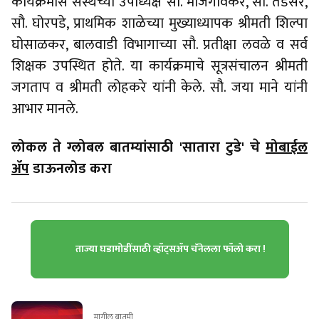
कार्यक्रमास संस्थेच्या उपाध्यक्ष सौ. माजगावकर, सौ. तडसरे,
सौ. घोरपडे, प्राथमिक शाळेच्या मुख्याध्यापक श्रीमती शिल्पा
घोसाळकर, बालवाडी विभागाच्या सौ. प्रतीक्षा लवळे व सर्व
शिक्षक उपस्थित होते. या कार्यक्रमाचे सूत्रसंचालन श्रीमती
जगताप व श्रीमती लोहकरे यांनी केले. सौ. जया माने यांनी
आभार मानले.
लोकल ते ग्लोबल बातम्यांसाठी 'सातारा टुडे' चे
मोबाईल
ॲप
डाऊनलोड करा
ताज्या घडामोडींसाठी व्हॉट्सॲप चॅनेलला फॉलो करा !
मागील बातमी