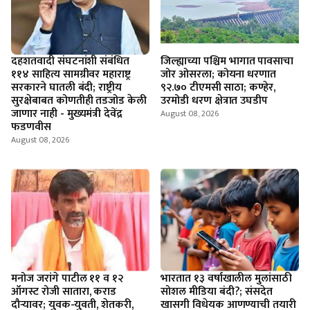
दहशतवादी संघटनांशी संबंधित
जिल्ह्याच्या पश्चिम भागात पावसाचा
११४ साहित्य सामग्रीवर महाराष्ट्र
जोर ओसरला; कोयना धरणात
सरकारने घातली बंदी; राष्ट्रीय
९२.७० टीएमसी साठा; कण्हेर,
सुरक्षेबाबत कोणतीही तडजोड केली
उरमोडी धरण क्षेत्रात उघडीप
जाणार नाही - मुख्यमंत्री देवेंद्र
August 08, 2026
फडणवीस
August 08, 2026
मनोज जरांगे पाटील ११ व १२
भारतात १३ वर्षाखालील मुलांसाठी
ऑगस्ट रोजी सातारा, कराड
सोशल मीडिया बंदी?; संसदेत
दौऱ्यावर; युवक-युवती, शेतकरी,
खासगी विधेयक आणण्याची तयारी