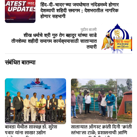
हिंद-दी-चादर’च्या जयघोषात नांदेडमध्ये होणार
देशव्यापी शहिदी समागम ; देशभरातील नागरिक
होणार सहभागी
पुढील बातमी
शीख धर्माचे श्री गुरु तेग बहादुर यांच्या साडे
तीनशेव्या शहीदी समागम कार्यक्रमासाठी साताऱ्यात
तयारी
संबंधित बातम्या
बावडा येथील शास्त्रज्ञ डॉ. सुरेश
साताऱ्यात ऑगस्ट क्रांती दिनी 'क्रांती
पवार यांना साखर उद्योग
स्तंभा'ला टाळे; प्रशासनाची आणि