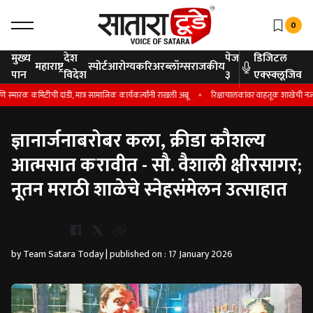
0
मुख्य
देश
पेज
डिजिटल
महाराष्ट्र
स्पोर्ट
आरोग्य
करिअर
ब्लॉग्स
राजकीय
पान
विदेश
३
एक्स्क्लूजिव
ारक कमिटीची दांडी, मात्र सामाजिक कार्यकर्त्यांनी राखली अब्रू
रिक्षाचालकांवर वाहतूक शाखेची नजर; 
ज्ञानार्जनाबरोबर कला, क्रीडा कौशल्य
आत्मसात करावीत - सौ. वैशाली क्षीरसागर;
नूतन मराठी शाळेचे स्नेहसंमेलन उत्साहात
Whatsapp
by Team Satara Today | published on : 17 January 2026