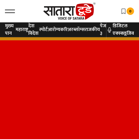
0
मुख्य
देश
पेज
डिजिटल
महाराष्ट्र
स्पोर्ट
आरोग्य
करिअर
ब्लॉग्स
राजकीय
पान
विदेश
३
एक्स्क्लूजिव