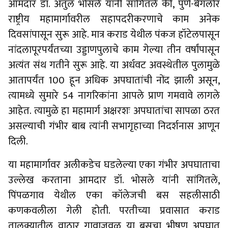
आमदार डॉ. अतुल भोसले यांनी सांगितले की, पुणे-बेंगलोर
राष्ट्रीय महामार्गावरील सहापदरीकरणाचे काम अनेक
दिवसांपासून सुरू आहे. मात्र कराड येथील पंकज हॉटेलपासून
नांदलापूरपर्यंतच्या उड्डाणपुलाचे काम गेल्या तीन वर्षांपासून
अत्यंत संथ गतीने सुरू आहे. या अर्धवट अवस्थेतील पुलामुळे
आतापर्यंत 100 हून अधिक अपघातांची नोंद झाली असून,
त्यामध्ये सुमारे 54 नागरिकांना आपले प्राण गमवावे लागले
आहेत. त्यामुळे हा महामार्ग अक्षरशः अपघातांचा सापळा ठरत
असल्याची गंभीर बाब त्यांनी सभागृहाच्या निदर्शनास आणून
दिली.
या महामार्गावर अलीकडेच घडलेल्या एका गंभीर अपघाताचा
उल्लेख करताना आमदार डॉ. भोसले यांनी सांगितले,
पिंपळगाव येथील एका कॉलेजची बस सहलीसाठी
कणकवलीला गेली होती. परतीच्या प्रवासात कराड
तालुक्यातील वाठार गावाजवळ या बसचा भीषण अपघात