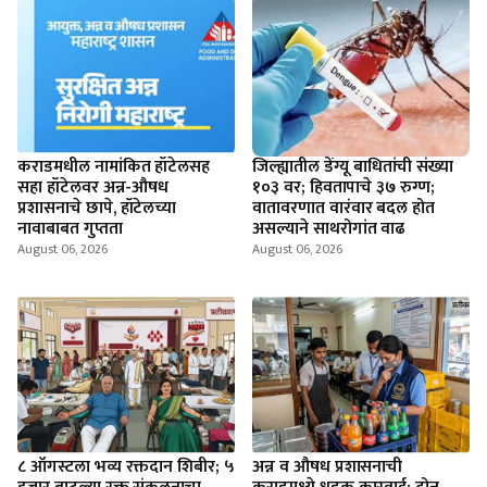
कराडमधील नामांकित हॉटेलसह
जिल्ह्यातील डेंग्यू बाधितांची संख्या
सहा हॉटेलवर अन्न-औषध
१०३ वर; हिवतापाचे ३७ रुग्ण;
प्रशासनाचे छापे, हॉटेलच्या
वातावरणात वारंवार बदल होत
नावाबाबत गुप्तता
असल्याने साथरोगांत वाढ
August 06, 2026
August 06, 2026
८ ऑगस्टला भव्य रक्तदान शिबीर; ५
अन्न व औषध प्रशासनाची