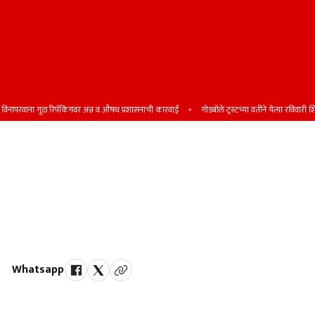
रवाना गूळ रिपॅकिंगवर अन्न व औषध प्रशासनाची कारवाई
गोडबोले ट्रस्टच्या वतीने येत्या रविवारी शिष्यवृत्
पुणे-बेंगलोर महामार्गावर अपघातांचा
सापळा; आ. डॉ. अतुल भोसले यांची
विधानसभेत लक्षवेधी; 100 अपघातात 54
नागरिकांचा गेला जीव
Whatsapp
by Team Satara Today | published on : 14 December 2025