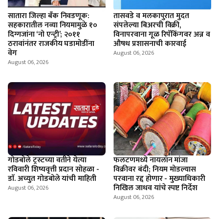
सातारा जिल्हा बँक निवडणूक:
तासवडे व मलकापुरात मुदत
सहकारातील नव्या नियमामुळे १०
संपलेल्या बिअरची विक्री,
दिग्गजांना ‘नो एन्ट्री’; २०११
विनापरवाना गूळ रिपॅकिंगवर अन्न व
ठरावांनंतर राजकीय घडामोडींना
औषध प्रशासनाची कारवाई
वेग
August 06, 2026
August 06, 2026
गोडबोले ट्रस्टच्या वतीने येत्या
फलटणमध्ये नायलॉन मांजा
रविवारी शिष्यवृत्ती प्रदान सोहळा -
विक्रीवर बंदी; नियम मोडल्यास
डाॅ. अच्युत गोडबोले यांची माहिती
परवाना रद्द होणार - मुख्याधिकारी
निखिल जाधव यांचे स्पष्ट निर्देश
August 06, 2026
August 06, 2026