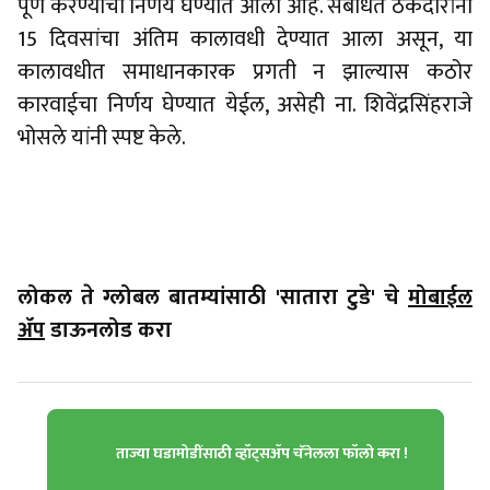
पूर्ण करण्याचा निर्णय घेण्यात आला आहे. संबंधित ठेकेदारांना
15 दिवसांचा अंतिम कालावधी देण्यात आला असून, या
कालावधीत समाधानकारक प्रगती न झाल्यास कठोर
कारवाईचा निर्णय घेण्यात येईल, असेही ना. शिवेंद्रसिंहराजे
भोसले यांनी स्पष्ट केले.
लोकल ते ग्लोबल बातम्यांसाठी 'सातारा टुडे' चे
मोबाईल
ॲप
डाऊनलोड करा
ताज्या घडामोडींसाठी व्हॉट्सॲप चॅनेलला फॉलो करा !