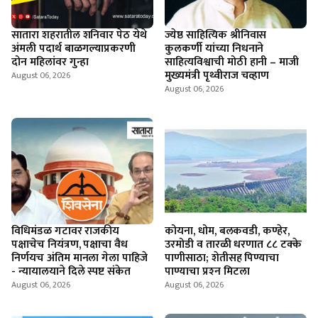
सातारा शहरातील शनिवार पेठ येथे
ज्येष्ठ साहित्यिक श्रीनिवास
अंमली पदार्थ बाळगल्याप्रकरणी
कुलकर्णी यांच्या निधनाने
दोन महिलांवर गुन्हा
साहित्यविश्वाची मोठी हानी – माजी
मुख्यमंत्री पृथ्वीराज चव्हाण
August 06, 2026
August 06, 2026
विधिमंडळ गटावर राजकीय
कोयना, धोम, बलकवडी, कण्हेर,
पक्षाचेच नियंत्रण, पक्षाचा वैध
उरमोडी व तारळी धरणात ८८ टक्के
निर्णयच अंतिम मानला गेला पाहिजे
पाणीसाठा; शेतीसह पिण्याचा
- न्यायालयाने दिले स्पष्ट संकेत
पाण्याचा प्रश्‍न मिटला
August 06, 2026
August 06, 2026