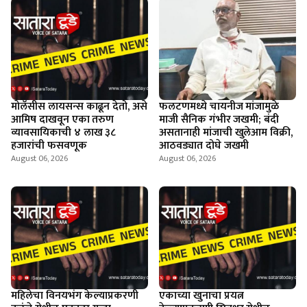
माेलॅसीस लायसन्स काढून देतो, असे
फलटणमध्ये चायनीज मांजामुळे
आमिष दाखवून एका तरुण
माजी सैनिक गंभीर जखमी; बंदी
व्यावसायिकाची ४ लाख ३८
असतानाही मांजाची खुलेआम विक्री,
हजारांची फसवणूक
आठवड्यात दोघे जखमी
August 06, 2026
August 06, 2026
महिलेचा विनयभंग केल्याप्रकरणी
एकाच्या खुनाचा प्रयत्न