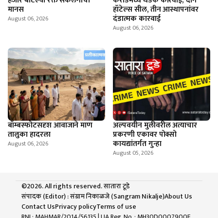
हजार बाटल्या रक्त संकलनाचा
कराडमध्ये धडक कारवाई; दोन
मानस
हॉटेल्स सील, तीन आस्थापनांवर
दंडात्मक कारवाई
August 06, 2026
August 06, 2026
बॉम्बस्फोटसदृश आवाजाने माण
अल्पवयीन मुलीवरील अत्याचार
तालुका हादरला
प्रकरणी एकावर पोक्सो
कायद्यांतर्गत गुन्हा
August 06, 2026
August 05, 2026
©2026. All rights reserved. सातारा टूडे
संपादक (Editor) : संग्राम निकाळजे (Sangram Nikalje)
About Us
Contact Us
Privacy policy
Terms of use
RNI : MAHMAR/2014/56135
| UA Reg. No. : MH30D0007900F