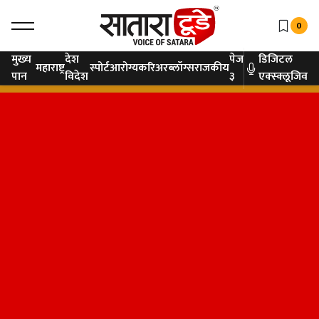
0
मुख्य
देश
पेज
डिजिटल
महाराष्ट्र
स्पोर्ट
आरोग्य
करिअर
ब्लॉग्स
राजकीय
पान
विदेश
३
एक्स्क्लूजिव