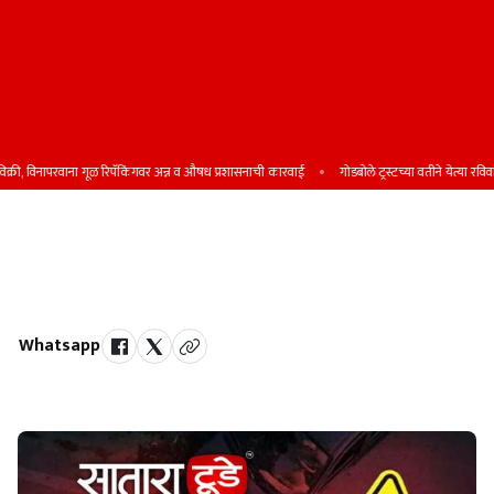
, विनापरवाना गूळ रिपॅकिंगवर अन्न व औषध प्रशासनाची कारवाई
गोडबोले ट्रस्टच्या वतीने येत्या रविवारी शि
सातारा-रहिमतपूर रस्‍त्‍यावरील दत्तनगर
कॅनॉलजवळ कारची फळ स्टॉलला धडक
Whatsapp
by Team Satara Today | published on : 30 November 2025