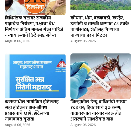
विधिमंडळ गटावर राजकीय
कोयना, धोम, बलकवडी, कण्हेर,
पक्षाचेच नियंत्रण, पक्षाचा वैध
उरमोडी व तारळी धरणात ८८ टक्के
निर्णयच अंतिम मानला गेला पाहिजे
पाणीसाठा; शेतीसह पिण्याचा
- न्यायालयाने दिले स्पष्ट संकेत
पाण्याचा प्रश्‍न मिटला
August 06, 2026
August 06, 2026
कराडमधील नामांकित हॉटेलसह
जिल्ह्यातील डेंग्यू बाधितांची संख्या
सहा हॉटेलवर अन्न-औषध
१०३ वर; हिवतापाचे ३७ रुग्ण;
प्रशासनाचे छापे, हॉटेलच्या
वातावरणात वारंवार बदल होत
नावाबाबत गुप्तता
असल्याने साथरोगांत वाढ
August 06, 2026
August 06, 2026