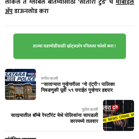
लोकल ते ग्लोबल बातम्यांसाठी 'सातारा टुडे' चे
मोबाईल
ॲप
डाऊनलोड करा
ताज्या घडामोडींसाठी व्हॉट्सॲप चॅनेलला फॉलो करा !
मागील बातमी
“साताऱ्यात गुन्हेगारीला ‘नो एंट्री’! पालिका
निवडणुकी पूर्वी ५१ सराईत गुन्हेगार हद्दपार
पुढील बातमी
सातार्‍यातील बॉम्‍बे रेस्‍टॉरंट येथे पोलिसांना सापडली
कारमध्ये तलवार