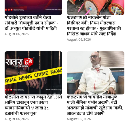
गोडबोले ट्रस्टच्या वतीने येत्या
फलटणमध्ये नायलॉन मांजा
रविवारी शिष्यवृत्ती प्रदान सोहळा -
विक्रीवर बंदी; नियम मोडल्यास
डाॅ. अच्युत गोडबोले यांची माहिती
परवाना रद्द होणार - मुख्याधिकारी
निखिल जाधव यांचे स्पष्ट निर्देश
August 06, 2026
August 06, 2026
माेलॅसीस लायसन्स काढून देतो, असे
फलटणमध्ये चायनीज मांजामुळे
आमिष दाखवून एका तरुण
माजी सैनिक गंभीर जखमी; बंदी
व्यावसायिकाची ४ लाख ३८
असतानाही मांजाची खुलेआम विक्री,
हजारांची फसवणूक
आठवड्यात दोघे जखमी
August 06, 2026
August 06, 2026