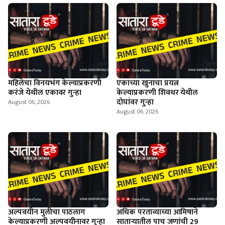
महिलेचा विनयभंग केल्याप्रकरणी
एकाच्या खुनाचा प्रयत्न
करंजे येथील एकावर गुन्हा
केल्याप्रकरणी शिवथर येथील
दोघांवर गुन्हा
August 06, 2026
August 06, 2026
अल्पवयीन मुलीचा पाठलाग
अधिक परताव्याच्या आमिषाने
केल्याप्रकरणी अल्पवयीनावर गुन्हा
साताऱ्यातील पाच जणांची 29